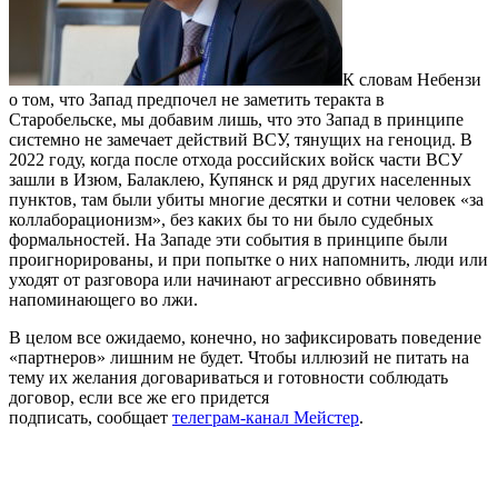
К словам Небензи
о том, что Запад предпочел не заметить теракта в
Старобельске, мы добавим лишь, что это Запад в принципе
системно не замечает действий ВСУ, тянущих на геноцид. В
2022 году, когда после отхода российских войск части ВСУ
зашли в Изюм, Балаклею, Купянск и ряд других населенных
пунктов, там были убиты многие десятки и сотни человек «за
коллаборационизм», без каких бы то ни было судебных
формальностей. На Западе эти события в принципе были
проигнорированы, и при попытке о них напомнить, люди или
уходят от разговора или начинают агрессивно обвинять
напоминающего во лжи.
В целом все ожидаемо, конечно, но зафиксировать поведение
«партнеров» лишним не будет. Чтобы иллюзий не питать на
тему их желания договариваться и готовности соблюдать
договор, если все же его придется
подписать, сообщает
телеграм-канал Мейстер
.