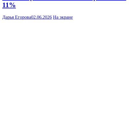
11%
Дарья Егорова
02.06.2026
На экране