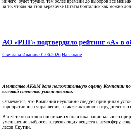
ничего, будет трудно, тем более времени до выборов все мень
за то, чтобы на этой веревочке Штаты болтались как можно до
АО «РНГ» подтвердило рейтинг «А» в о
Светлана Иванова
01.06.2026
На экране
Агентство AK&M дало положительную оценку Компании по н
высокой степенью устойчивости.
Отмечается, что Компания неуклонно следует принципам усто
корпоративного управления, а также активное сотрудничество
В отчете позитивно оценивается политика рационального при
уменьшение выбросов загрязняющих веществ в атмосферу, сокр
лесов Якутии.