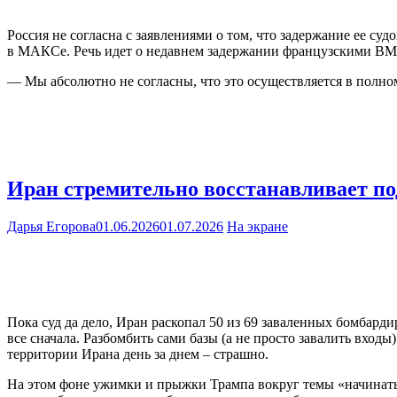
Россия не согласна с заявлениями о том, что задержание ее с
в МАКСе. Речь идет о недавнем задержании французскими ВМ
— Мы абсолютно не согласны, что это осуществляется в полно
Иран стремительно восстанавливает по
Дарья Егорова
01.06.2026
01.07.2026
На экране
Пока суд да дело, Иран раскопал 50 из 69 заваленных бомбард
все сначала. Разбомбить сами базы (а не просто завалить входы
территории Ирана день за днем – страшно.
На этом фоне ужимки и прыжки Трампа вокруг темы «начинать, н