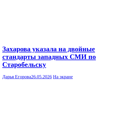
Захарова указала на двойные
стандарты западных СМИ по
Старобельску
Дарья Егорова
26.05.2026
На экране