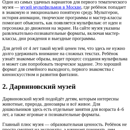
Один из самых удачных вариантов для первого тематического
музея —
музей мультфильмов в Москве
, где ребёнок попадает
в знакомую и эмоционально понятную среду. Мультгерои,
история анимации, творческие программы и мастер-классы
помогают объяснить, как появляется мультфильм: от идеи и
персонажа до движения на экране. На сайте музея указаны
развлекательно-познавательные форматы, включая мастер-
классы, дни рождения и выездные программы.
Для детей от 4 лет такой музей ценен тем, что здесь не нужно
долго удерживать внимание на сложных текстах. Ребёнок
узнаёт знакомые образы, видит процесс создания мультфильма
и может сам попробовать творческое задание. Это хороший
формат для семейного выходного, первого знакомства с
киноискусством и развития фантазии.
2. Дарвиновский музей
Дарвиновский музей подойдёт детям, которым интересны
животные, природа, динозавры и всё живое. Для
дошкольников здесь есть отдельные занятия для возраста 4–6
лет, а также игровые и познавательные форматы.
Главный плюс музея — образовательная ценность. Ребёнок не
просто смотрит на экспонаты, а начинает понимать, чем