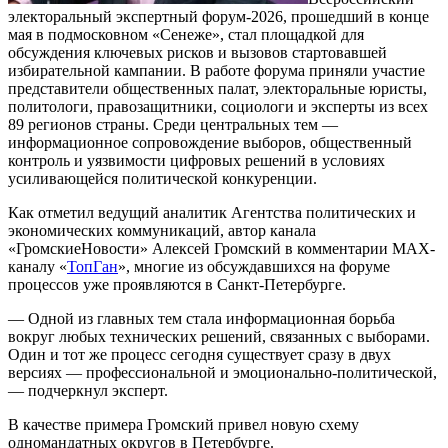
электоральный экспертный форум-2026, прошедший в конце
мая в подмосковном «Сенеже», стал площадкой для
обсуждения ключевых рисков и вызовов стартовавшей
избирательной кампании. В работе форума приняли участие
представители общественных палат, электоральные юристы,
политологи, правозащитники, социологи и эксперты из всех
89 регионов страны. Среди центральных тем —
информационное сопровождение выборов, общественный
контроль и уязвимости цифровых решений в условиях
усиливающейся политической конкуренции.
Как отметил ведущий аналитик Агентства политических и
экономических коммуникаций, автор канала
«ГромскиеНовости» Алексей Громский в комментарии MAX-
каналу «
ТопГан
», многие из обсуждавшихся на форуме
процессов уже проявляются в Санкт-Петербурге.
— Одной из главных тем стала информационная борьба
вокруг любых технических решений, связанных с выборами.
Один и тот же процесс сегодня существует сразу в двух
версиях — профессиональной и эмоционально-политической,
— подчеркнул эксперт.
В качестве примера Громский привел новую схему
одномандатных округов в Петербурге.