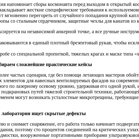
ния напоминает сборы космонавта перед выходом в открытый кос
акладывает жесткие специфические требования к используемо
т мгновенно перегореть от случайного попадания крупной капл
пы со стальным сердечником, защитные чехлы для канатов из к
ксируется на независимой анкерной точке, а все ручные инстр
аковываются в единый плотный брезентовый рукав, чтобы искл
робе со специальной пропиткой, тяжелых крагах и маске типа «
збираем сложнейшие практические кейсы
более частых сценария, где без помощи летающих мастеров обо
элементов для навесных вентилируемых фасадов на современных
ого по лазерному осевому уровню, удерживая его одной рукой,
подкрановых путей тяжелой строительной техники, работающей 
ременем могут возникать усталостные микротрещины, требующие
 лаборатория ищет скрытые дефекты
млю и снимает снаряжение, его работа только начинает подверга
здания, поэтому сто процентов соединений на критических узл
дмостки, вооруженные портативными приборами ультразвуковой