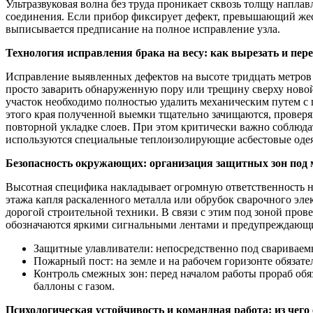
Ультразвуковая волна без труда проникает сквозь толщу напл
соединения. Если прибор фиксирует дефект, превышающий жес
выписывается предписание на полное исправление узла.
Технология исправления брака на весу: как вырезать и пер
Исправление выявленных дефектов на высоте тридцать метров
просто заварить обнаруженную пору или трещину сверху ново
участок необходимо полностью удалить механическим путем с
этого края полученной выемки тщательно зачищаются, проверя
повторной укладке слоев. При этом критически важно соблюда
используются специальные теплоизолирующие асбестовые одея
Безопасность окружающих: организация защитных зон под 
Высотная специфика накладывает огромную ответственность не 
этажа капля раскаленного металла или обрубок сварочного эл
дорогой строительной техники. В связи с этим под зоной пров
обозначаются яркими сигнальными лентами и предупреждающ
Защитные улавливатели: непосредственно под свариваем
Пожарный пост: на земле и на рабочем горизонте обяза
Контроль смежных зон: перед началом работы прораб обя
баллоны с газом.
Психологическая устойчивость и командная работа: из чег