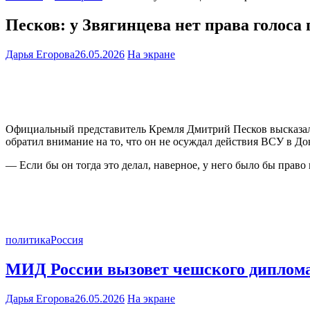
Песков: у Звягинцева нет права голоса 
Дарья Егорова
26.05.2026
На экране
Официальный представитель Кремля Дмитрий Песков высказалс
обратил внимание на то, что он не осуждал действия ВСУ в Дон
— Если бы он тогда это делал, наверное, у него было бы право 
политика
Россия
МИД России вызовет чешского диплома
Дарья Егорова
26.05.2026
На экране