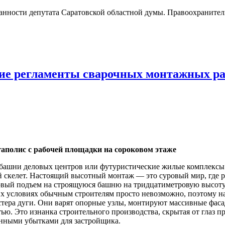
нности депутата Саратовской областной думы. Правоохранител
кие регламенты сварочных монтажных ра
гаполис с рабочей площадки на сороковом этаже
башни деловых центров или футуристические жилые комплексы с
й скелет. Настоящий высотный монтаж — это суровый мир, где 
рвый подъем на строящуюся башню на тридцатиметровую высоту:
ких условиях обычным строителям просто невозможно, поэтому 
тера дуги. Они варят опорные узлы, монтируют массивные фас
тью. Это изнанка строительного производства, скрытая от глаз
онными убытками для застройщика.