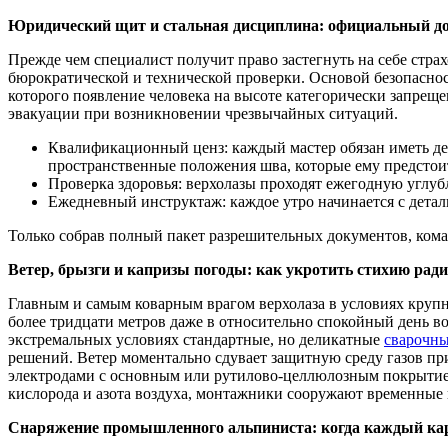
Юридический щит и стальная дисциплина: официальный доп
Прежде чем специалист получит право застегнуть на себе стра
бюрократической и технической проверки. Основой безопаснос
которого появление человека на высоте категорически запрещ
эвакуации при возникновении чрезвычайных ситуаций.
Квалификационный ценз: каждый мастер обязан иметь д
пространственные положения шва, которые ему предстоит
Проверка здоровья: верхолазы проходят ежегодную углу
Ежедневный инструктаж: каждое утро начинается с детал
Только собрав полный пакет разрешительных документов, команд
Ветер, брызги и капризы погоды: как укротить стихию рад
Главным и самым коварным врагом верхолаза в условиях крупно
более тридцати метров даже в относительно спокойный день в
экстремальных условиях стандартные, но деликатные
сварочны
решений. Ветер моментально сдувает защитную среду газов п
электродами с основным или рутилово-целлюлозным покрытием
кислорода и азота воздуха, монтажники сооружают временные 
Снаряжение промышленного альпиниста: когда каждый кара