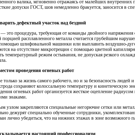
авленного валика, мгновенно отражаясь от малейших внутренних
ткие допуски ГОСТ, шов немедленно бракуется, заносится в сп
еварить дефектный участок над бездной
 — это процедура, требующая от команды двойного напряжения 
й порцией расплавленного металла считается грубейшим наруш
 помощью шлифовальной машинки или выплавить воздушно-дугов
ются на отсутствие микротрещин с помощью цветной капиллярно
ть температурный режим остывания, не допуская резкого охлаж
ла.
местом проведения огневых работ
только за жизнь самого рабочего, но и за безопасность людей и
ектрода сохраняют колоссальную температуру и кинетическую э
едения огневых работ организуется жесткое оцепление радиусом
ими знаками.
ым узлом закрепляются специальные негорючие сетки или мета
тельно дежурят специально обученные сотрудники, укомплектов
зан лично убедиться, что на нижних этажах в зоне возможного п
о складывается настоящий профессионализм