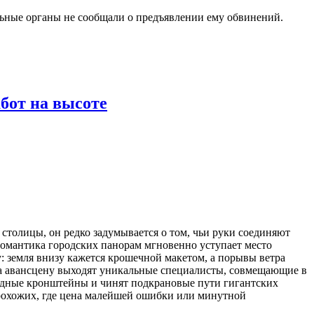
ьные органы не сообщали о предъявлении ему обвинений.
бот на высоте
толицы, он редко задумывается о том, чьи руки соединяют
романтика городских панорам мгновенно уступает место
 земля внизу кажется крошечной макетом, а порывы ветра
на авансцену выходят уникальные специалисты, совмещающие в
адные кронштейны и чинят подкрановые пути гигантских
 прохожих, где цена малейшей ошибки или минутной