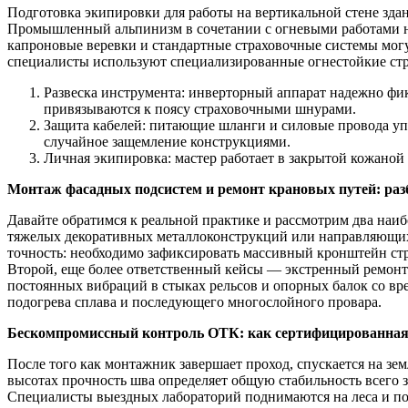
Подготовка экипировки для работы на вертикальной стене зда
Промышленный альпинизм в сочетании с огневыми работами н
капроновые веревки и стандартные страховочные системы могу
специалисты используют специализированные огнестойкие стро
Развеска инструмента: инверторный аппарат надежно фи
привязываются к поясу страховочными шнурами.
Защита кабелей: питающие шланги и силовые провода уп
случайное защемление конструкциями.
Личная экипировка: мастер работает в закрытой кожаной 
Монтаж фасадных подсистем и ремонт крановых путей: ра
Давайте обратимся к реальной практике и рассмотрим два наи
тяжелых декоративных металлоконструкций или направляющих 
точность: необходимо зафиксировать массивный кронштейн стр
Второй, еще более ответственный кейсы — экстренный ремонт 
постоянных вибраций в стыках рельсов и опорных балок со в
подогрева сплава и последующего многослойного провара.
Бескомпромиссный контроль ОТК: как сертифицированная
После того как монтажник завершает проход, спускается на зе
высотах прочность шва определяет общую стабильность всего 
Специалисты выездных лабораторий поднимаются на леса и по