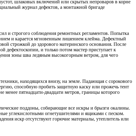
 пустот, шлаковых включений или скрытых непроваров в корне
ециальный журнал дефектов, а монтажной бригаде
сил и строгого соблюдения ремонтных регламентов. Попытка
ением и карается мгновенным лишением клейма. Дефектный
ой строжкой до здорового материнского основания. После
й дефектоскопии, и только потом мастер приступает к
дения зоны шва ледяным высокогорным ветром, для чего
 техники, находящихся внизу, на земле. Падающая с сорокового
нергию, способную пробить защитную каску или прожечь тент
 не менее пятнадцати-двадцати метров, границы которого
ллические поддоны, собирающие все искры и брызги окалины.
анные углекислотными огнетушителями и ящиками с песком.
адения искр отсутствуют горючие материалы, утеплитель или