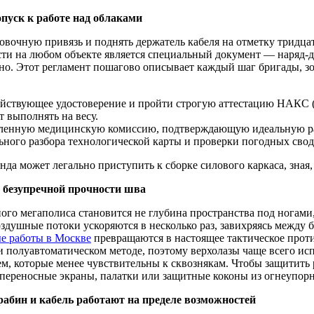
уск к работе над облаками
ховочную привязь и поднять держатель кабеля на отметку тридц
ти на любом объекте является специальный документ — наряд-д
ено. Этот регламент пошагово описывает каждый шаг бригады, з
ействующее удостоверение и пройти строгую аттестацию НАКС 
 выполнять на весу.
бленную медицинскую комиссию, подтверждающую идеальную раб
ьного разбора технологической карты и проверки погодных сводо
а может легально приступить к сборке силового каркаса, зная, 
и безупречной прочности шва
го мегаполиса становится не глубина пространства под ногами, 
оздушные потоки ускоряются в несколько раз, завихряясь между
е работы в Москве
превращаются в настоящее тактическое прот
ри полуавтоматическом методе, поэтому верхолазы чаще всего 
, которые менее чувствительны к сквознякам. Чтобы защитить 
переносные экраны, палатки или защитные коконы из огнеупорно
бин и кабель работают на пределе возможностей