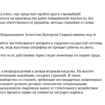
ать плюс, ему предстоит пройти круги строжайшей
опуск на производство работ повышенной опасности, без
оны ответственности прорабов, методы страховки и схемы
(Национальное Агентство Контроля Сварки) именно под те
оту вестибулярного аппарата и сердечно-сосудистой системы.
к, ведь высотная специфика не прощает работы на авось.
что за их действиями зорко следят инженеры по охране труда.
а непредсказуемая и резкая ветровая нагрузка. На высоте
 бетонными коробками соседних строений. В таких
ивоборство со стихией, требующее нестандартных инженерных
используют ручную дуговую технологию специальными
раскаленную сварочную ванну от губительного воздействия
го брезента прямо на элементах несущего каркаса.