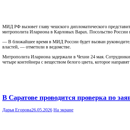
МИД РФ вызовет главу чешского дипломатического представите
митрополита Илариона в Карловых Варах. Посольство России п
— В ближайшее время в МИД России будет вызван руководител
властей, — отметили в ведомстве.
Митрополита Илариона задержали в Чехии 24 мая. Сотрудники
четыре контейнера с веществом белого цвета, которое направят 
В Саратове проводится проверка по за
Дарья Егорова
26.05.2026
На экране