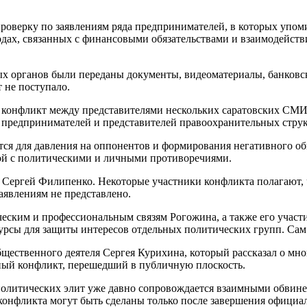
роверку по заявлениям ряда предпринимателей, в которых упом
дах, связанных с финансовыми обязательствами и взаимодейств
ых органов были переданы документы, видеоматериалы, банковс
 не поступало.
 конфликт между представителями нескольких саратовских СМИ
 предпринимателей и представителей правоохранительных струк
ется для давления на оппонентов и формирования негативного о
ой с политическими и личными противоречиями.
 Сергей Филипенко. Некоторые участники конфликта полагают, 
аявлениям не представлено.
еским и профессиональным связям Рогожина, а также его участ
сурсы для защиты интересов отдельных политических групп. Са
щественного деятеля Сергея Курихина, который рассказал о мно
зный конфликт, перешедший в публичную плоскость.
политических элит уже давно сопровождается взаимными обвин
конфликта могут быть сделаны только после завершения офици