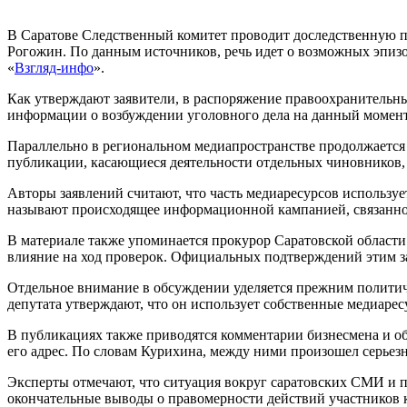
В Саратове Следственный комитет проводит доследственную п
Рогожин. По данным источников, речь идет о возможных эпизо
«
Взгляд-инфо
».
Как утверждают заявители, в распоряжение правоохранительн
информации о возбуждении уголовного дела на данный момент
Параллельно в региональном медиапространстве продолжается
публикации, касающиеся деятельности отдельных чиновников,
Авторы заявлений считают, что часть медиаресурсов использу
называют происходящее информационной кампанией, связанн
В материале также упоминается прокурор Саратовской области
влияние на ход проверок. Официальных подтверждений этим з
Отдельное внимание в обсуждении уделяется прежним политич
депутата утверждают, что он использует собственные медиаре
В публикациях также приводятся комментарии бизнесмена и об
его адрес. По словам Курихина, между ними произошел серье
Эксперты отмечают, что ситуация вокруг саратовских СМИ и 
окончательные выводы о правомерности действий участников 