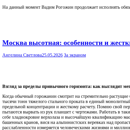
На данный момент Вадим Рогожин продолжает исполнять обяза
Москва высотная: особенности и жест
Ангелина Светлова
25.05.2026
За экраном
Взгляд за пределы привычного горизонта: как выглядит ме
Когда обычный горожанин смотрит на стремительно растущие 
тысячи тонн тяжелого стального проката в единый монолитны
предельной концентрации и жесткому расчету. Помню свой пе
пытаются вырвать из рук планшет с чертежами. Работать в та
себе хладнокровие верхолаза и высочайшую квалификацию мас
башенных кранов, вися на альпинистских веревках над пропас
расслабленности измеряется человеческими жизнями и милли