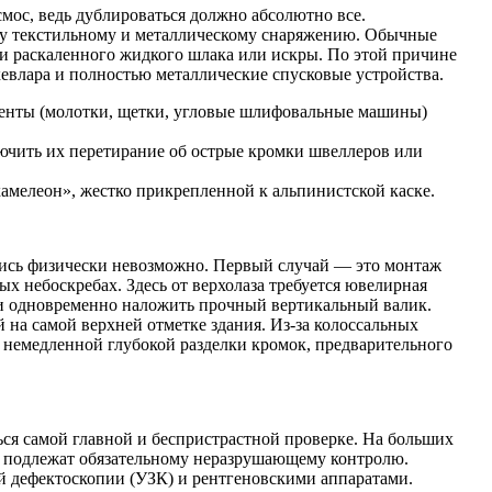
мос, ведь дублироваться должно абсолютно все.
му текстильному и металлическому снаряжению. Обычные
и раскаленного жидкого шлака или искры. По этой причине
евлара и полностью металлические спусковые устройства.
ументы (молотки, щетки, угловые шлифовальные машины)
ючить их перетирание об острые кромки швеллеров или
хамелеон», жестко прикрепленной к альпинистской каске.
йтись физически невозможно. Первый случай — это монтаж
 небоскребах. Здесь от верхолаза требуется ювелирная
 и одновременно наложить прочный вертикальный валик.
на самой верхней отметке здания. Из-за колоссальных
 немедленной глубокой разделки кромок, предварительного
ться самой главной и беспристрастной проверке. На больших
ах подлежат обязательному неразрушающему контролю.
 дефектоскопии (УЗК) и рентгеновскими аппаратами.