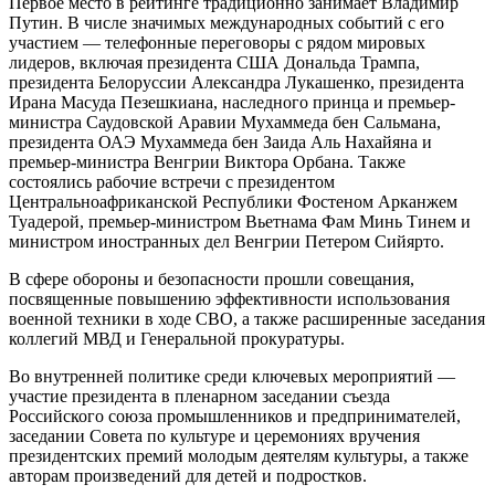
Первое место в рейтинге традиционно занимает Владимир
Путин. В числе значимых международных событий с его
участием — телефонные переговоры с рядом мировых
лидеров, включая президента США Дональда Трампа,
президента Белоруссии Александра Лукашенко, президента
Ирана Масуда Пезешкиана, наследного принца и премьер-
министра Саудовской Аравии Мухаммеда бен Сальмана,
президента ОАЭ Мухаммеда бен Заида Аль Нахайяна и
премьер-министра Венгрии Виктора Орбана. Также
состоялись рабочие встречи с президентом
Центральноафриканской Республики Фостеном Арканжем
Туадерой, премьер-министром Вьетнама Фам Минь Тинем и
министром иностранных дел Венгрии Петером Сийярто.
В сфере обороны и безопасности прошли совещания,
посвященные повышению эффективности использования
военной техники в ходе СВО, а также расширенные заседания
коллегий МВД и Генеральной прокуратуры.
Во внутренней политике среди ключевых мероприятий —
участие президента в пленарном заседании съезда
Российского союза промышленников и предпринимателей,
заседании Совета по культуре и церемониях вручения
президентских премий молодым деятелям культуры, а также
авторам произведений для детей и подростков.