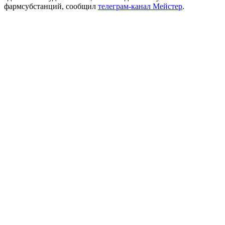
фармсубстанций, сообщил
телеграм-канал Мейстер
.