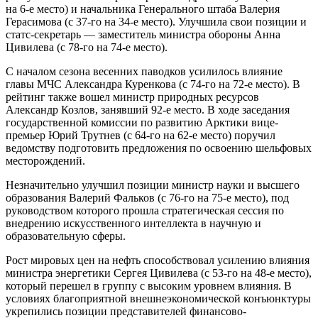
на 6-е место) и начальника Генерального штаба Валерия
Герасимова (с 37-го на 34-е место). Улучшила свои позиции и
статс-секретарь — заместитель министра обороны Анна
Цивилева (с 78-го на 74-е место).
С началом сезона весенних паводков усилилось влияние
главы МЧС Александра Куренкова (с 74-го на 72-е место). В
рейтинг также вошел министр природных ресурсов
Александр Козлов, занявший 92-е место. В ходе заседания
государственной комиссии по развитию Арктики вице-
премьер Юрий Трутнев (с 64-го на 62-е место) поручил
ведомству подготовить предложения по освоению шельфовых
месторождений.
Незначительно улучшил позиции министр науки и высшего
образования Валерий Фальков (с 76-го на 75-е место), под
руководством которого прошла стратегическая сессия по
внедрению искусственного интеллекта в научную и
образовательную сферы.
Рост мировых цен на нефть способствовал усилению влияния
министра энергетики Сергея Цивилева (с 53-го на 48-е место),
который перешел в группу с высоким уровнем влияния. В
условиях благоприятной внешнеэкономической конъюнктуры
укрепились позиции представителей финансово-