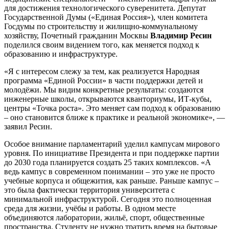
для достижения технологического суверенитета. Депутат
Государственной Думы («Единая Россия»), член комитета
Госдумы по строительству и жилищно-коммунальному
хозяйству, Почетный гражданин Москвы
Владимир Ресин
поделился своим видением того, как меняется подход к
образованию и инфраструктуре.
«Я с интересом слежу за тем, как реализуется Народная
программа «Единой России» в части поддержки детей и
молодёжи. Мы видим конкретные результаты: создаются
инженерные школы, открываются кванториумы, ИТ-кубы,
центры «Точка роста». Это меняет сам подход к образованию
– оно становится ближе к практике и реальной экономике», —
заявил Ресин.
Особое внимание парламентарий уделил кампусам мирового
уровня. По инициативе Президента и при поддержке партии
до 2030 года планируется создать 25 таких комплексов. «А
ведь кампус в современном понимании – это уже не просто
учебные корпуса и общежития, как раньше. Раньше кампус –
это была фактически территория университета с
минимальной инфраструктурой. Сегодня это полноценная
среда для жизни, учёбы и работы. В одном месте
объединяются лаборатории, жильё, спорт, общественные
пространства. Студенту не нужно тратить время на бытовые