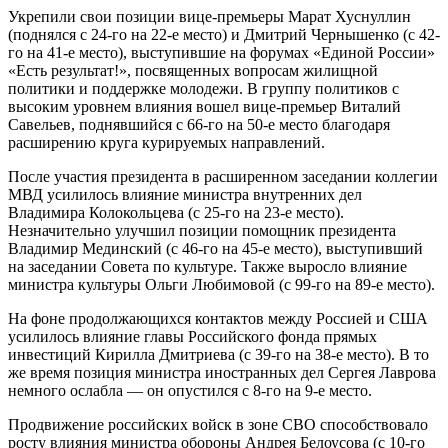
Укрепили свои позиции вице-премьеры Марат Хуснуллин
(поднялся с 24-го на 22-е место) и Дмитрий Чернышенко (с 42-
го на 41-е место), выступившие на форумах «Единой России»
«Есть результат!», посвященных вопросам жилищной
политики и поддержке молодежи. В группу политиков с
высоким уровнем влияния вошел вице-премьер Виталий
Савельев, поднявшийся с 66-го на 50-е место благодаря
расширению круга курируемых направлений.
После участия президента в расширенном заседании коллегии
МВД усилилось влияние министра внутренних дел
Владимира Колокольцева (с 25-го на 23-е место).
Незначительно улучшил позиции помощник президента
Владимир Мединский (с 46-го на 45-е место), выступивший
на заседании Совета по культуре. Также выросло влияние
министра культуры Ольги Любимовой (с 99-го на 89-е место).
На фоне продолжающихся контактов между Россией и США
усилилось влияние главы Российского фонда прямых
инвестиций Кирилла Дмитриева (с 39-го на 38-е место). В то
же время позиция министра иностранных дел Сергея Лаврова
немного ослабла — он опустился с 8-го на 9-е место.
Продвижение российских войск в зоне СВО способствовало
росту влияния министра обороны Андрея Белоусова (с 10-го