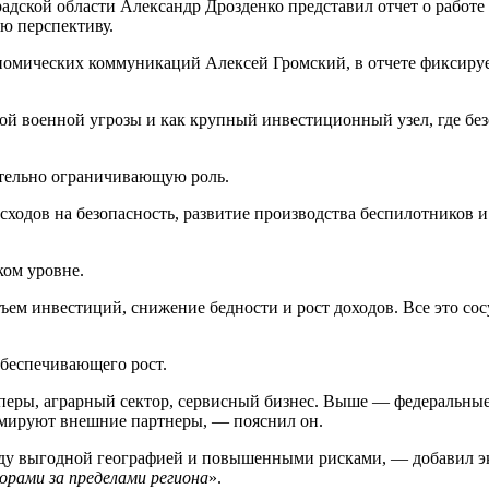
адской области Александр Дрозденко представил отчет о работе 
ю перспективу.
омических коммуникаций Алексей Громский, в отчете фиксируетс
й военной угрозы и как крупный инвестиционный узел, где без
ительно ограничивающую роль.
сходов на безопасность, развитие производства беспилотников
ком уровне.
ем инвестиций, снижение бедности и рост доходов. Все это со
обеспечивающего рост.
еры, аграрный сектор, сервисный бизнес. Выше — федеральные 
мируют внешние партнеры, — пояснил он.
ду выгодной географией и повышенными рисками, — добавил экс
орами за пределами региона
».