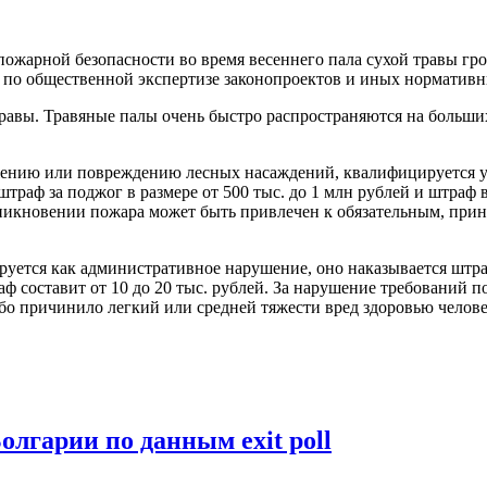
ожарной безопасности во время весеннего пала сухой травы г
 по общественной экспертизе законопроектов и иных норматив
й травы. Травяные палы очень быстро распространяются на больш
ожению или повреждению лесных насаждений, квалифицируется у
штраф за поджог в размере от 500 тыс. до 1 млн рублей и штраф 
озникновении пожара может быть привлечен к обязательным, пр
ется как административное нарушение, оно наказывается штрафо
ф составит от 10 до 20 тыс. рублей. За нарушение требований 
причинило легкий или средней тяжести вред здоровью человека,
олгарии по данным exit poll