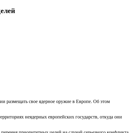
целей
и размещать свое ядерное оружие в Европе. Об этом
территориях неядерных европейских государств, откуда они
перечня приоритетных целей на случай серьезного конфликта,