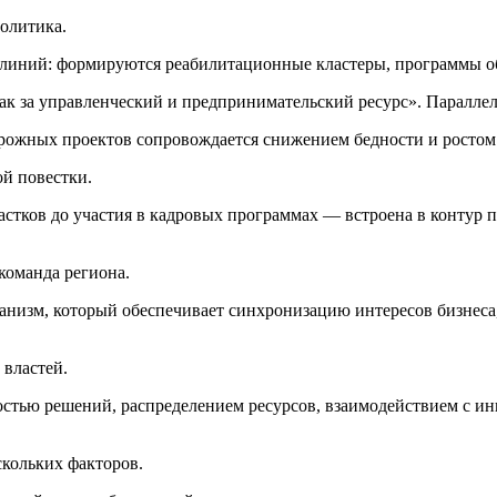
политика.
линий: формируются реабилитационные кластеры, программы об
как за управленческий и предпринимательский ресурс». Параллел
орожных проектов сопровождается снижением бедности и ростом 
ой повестки.
стков до участия в кадровых программах — встроена в контур п
команда региона.
низм, который обеспечивает синхронизацию интересов бизнеса,
 властей.
тью решений, распределением ресурсов, взаимодействием с инв
скольких факторов.