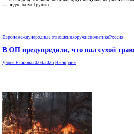
— подчеркнул Грушко.
Европа
международные отношения
оружие
политика
Россия
В ОП предупредили, что пал сухой тра
Дарья Егорова
20.04.2026
На экране