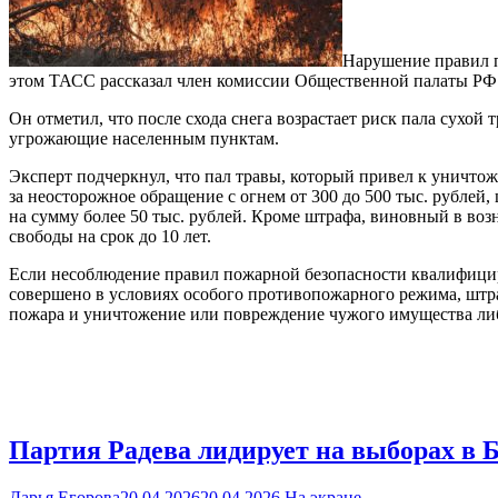
Нарушение правил п
этом ТАСС рассказал член комиссии Общественной палаты РФ
Он отметил, что после схода снега возрастает риск пала сухо
угрожающие населенным пунктам.
Эксперт подчеркнул, что пал травы, который привел к уничт
за неосторожное обращение с огнем от 300 до 500 тыс. рублей, 
на сумму более 50 тыс. рублей. Кроме штрафа, виновный в в
свободы на срок до 10 лет.
Если несоблюдение правил пожарной безопасности квалифициру
совершено в условиях особого противопожарного режима, штра
пожара и уничтожение или повреждение чужого имущества либо 
Партия Радева лидирует на выборах в Б
Дарья Егорова
20.04.2026
20.04.2026
На экране