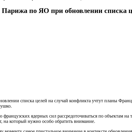
 Парижа по ЯО при обновлении списка 
овлении списка целей на случай конфликта учтут планы Франци
рушко.
ю французских ядерных сил рассредоточиваться по объектам на 
т, на который нужно особо обратить внимание.
 моменту самое пристальное внимание в контексте обновления 