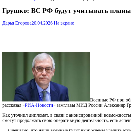
Грушко: ВС РФ будут учитывать планы
Дарья Егорова
20.04.2026
На экране
Военные РФ при обн
рассказал «
РИА-Новости
» замглавы МИД России Александр Г
Как уточнил дипломат, в связи с анонсированной возможность
смогут продолжать свою оперативную деятельность, есть аспек
— Очевидно, что наши военные будут вынуждены уделить этому