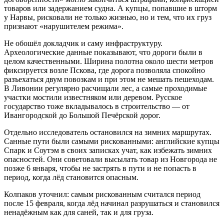
товаров или задержанием судна. А купцы, попавшие в шторм
у Нарвы, рисковали не только жизнью, но и тем, что их груз
признают «нарушителем режима».
Не обошёл докладчик и саму инфраструктуру.
Археологические данные показывают, что дороги были в
целом качественными. Ширина полотна около шести метров
фиксируется возле Пскова, где дорога позволяла спокойно
разъехаться двум повозкам и при этом не мешать пешеходам.
В Ливонии регулярно расчищали лес, а самые проходимые
участки мостили известняком или деревом. Русское
государство тоже вкладывалось в строительство — от
Ивангородской до Большой Печёрской дорог.
Отдельно исследователь остановился на зимних маршрутах.
Санные пути были самыми рискованными: английские купцы
Спарк и Соутэм в своих записках учат, как избежать зимних
опасностей. Они советовали высылать товар из Новгорода не
позже 6 января, чтобы не застрять в пути и не попасть в
период, когда лёд становится опасным.
Колпаков уточнил: самым рискованным считался период
после 15 февраля, когда лёд начинал разрушаться и становился
ненадёжным как для саней, так и для груза.