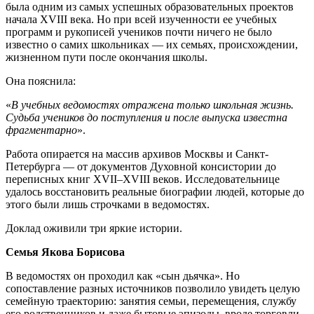
была одним из самых успешных образовательных проектов
начала XVIII века. Но при всей изученности ее учебных
программ и рукописей учеников почти ничего не было
известно о самих школьниках — их семьях, происхождении,
жизненном пути после окончания школы.
Она пояснила:
«
В учебных ведомостях отражена только школьная жизнь.
Судьба учеников до поступления и после выпуска известна
фрагментарно
».
Работа опирается на массив архивов Москвы и Санкт-
Петербурга — от документов Духовной консистории до
переписных книг XVII–XVIII веков. Исследовательнице
удалось восстановить реальные биографии людей, которые до
этого были лишь строчками в ведомостях.
Доклад оживили три яркие истории.
Семья Якова Борисова
В ведомостях он проходил как «сын дьячка». Но
сопоставление разных источников позволило увидеть целую
семейную траекторию: занятия семьи, перемещения, службу
его родственников и даже бытовые эпизоды, вроде торговли