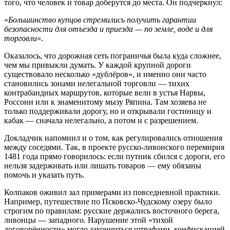
того, что человек и товар доберутся до места. Он подчеркнул:
«
Большинство купцов стремились получить гарантии
безопасности для отъезда и приезда — по земле, воде и для
торговли
».
Оказалось, что дорожная сеть пограничья была куда сложнее,
чем мы привыкли думать. У каждой крупной дороги
существовало несколько «дублёров», и именно они часто
становились зонами нелегальной торговли — тихих
контрабандных маршрутов, которые вели в устья Нарвы,
Россони или к знаменитому мызу Ряпина. Там хозяева не
только поддерживали дорогу, но и открывали гостиницу и
кабак — сначала нелегально, а потом и с разрешением.
Докладчик напомнил и о том, как регулировались отношения
между соседями. Так, в проекте русско-ливонского перемирия
1481 года прямо говорилось: если путник сбился с дороги, его
нельзя задерживать или лишать товаров — ему обязаны
помочь и указать путь.
Колпаков оживил зал примерами из повседневной практики.
Например, путешествие по Псковско-Чудскому озеру было
строгим по правилам: русские держались восточного берега,
ливонцы — западного. Нарушение этой «тихой
договорённости» могло закончиться штрафами, конфискацией