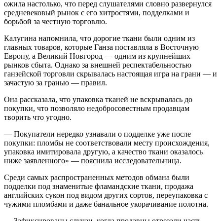
ожила настолько, что перед слушателями словно развернулся
средневековый рынок с его хитростями, подделками и
борьбой за честную торговлю.
Калугина напомнила, что дорогие ткани были одним из
главных товаров, которые Ганза поставляла в Восточную
Европу, а Великий Новгород — одним из крупнейших
рынков сбыта. Однако за внешней респектабельностью
ганзейской торговли скрывалась настоящая игра на грани — и
зачастую за гранью — правил.
Она рассказала, что упаковка тканей не вскрывалась до
покупки, что позволяло недобросовестным продавцам
творить что угодно.
— Покупатели нередко узнавали о подделке уже после
покупки: пломбы не соответствовали месту происхождения,
упаковка имитировала другую, а качество ткани оказалось
ниже заявленного» — пояснила исследовательница.
Среди самых распространенных методов обмана были
подделки под знаменитые фламандские ткани, продажа
английских сукон под видом других сортов, переупаковка с
чужими пломбами и даже банальное укорачивание полотна.
— Зафиксированы случаи, когда продавцы отрезали часть