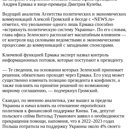
Андрея Ермака и вице-премьера Дмитрия Кулебы.
Ведущий аналитик Агентства политических и экономических
коммуникаций Алексей Громский в беседе с «NEWS.ru»
отметил, что увольнение одного лишь Ермака способно
«встряхнуть политическую систему Украины». По его словам,
глава офиса Зеленского располагает масштабным влиянием —
от контроля над силовыми ведомствами и экономическими
процессами до коммуникаций с западными спонсорами.
Ключевой функцией Ермака эксперт назвал контроль
информационных потоков, которые поступают к президенту.
— Те сведения, на основании которых Зеленский принимает
решения, обязательно проходят через Ермака. Его уход может
существенно изменить позицию президента в конфликте, а
также повлиять на принятие решений по возможному
мирному соглашению, — подчеркнул Громский.
Скандал, по мнению аналитика, уже вышел за пределы
Украины и начал влиять на отношение европейских
политиков к финансовой поддержке Киева. Так, депутат
польского сейма Витольд Туманович заявил о необходимости
прекращения помощи, напомнив, что в 2022–2023 годах
Польша потратила на поддержку Украины около 4% своего