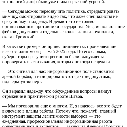
технологий дипфейков уже стала серьезной угрозой.
— Сегодня можно переозвучить политика, отредактировать
мимику, смонтировать видео так, что даже специалисты не
сразу поймут подделку. И делают это не только
организованные противники государства. Увы, использование
фейков допускают и отдельные коллеги-политтехнологи, —
сказал Громский.
В качестве примера он привел инциденты, произошедшие
всего за один месяц — май 2025 года. По его словам,
губернаторы сразу пяти регионов были вынуждены
опровергать высказывания, которых никогда не делали.
— Это сигнал для нас: информационное поле становится
ареной борьбы, и игнорировать этот факт недопустимо, —
подчеркнул эксперт.
Он выразил надежду, что обсужденные вопросы найдут
отражение в практической работе Штаба.
— Мы поговорили еще о многом. И, я надеюсь, все это будет
включено в планы работы. Потому что, пожалуй, главный
инструмент защиты легитимности выборов — это
ежедневная, профессиональная информационная работа
общественников и экспертов, — заключил Алексей Громский.