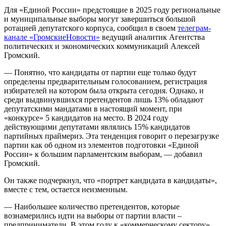
Для «Единой России» предстоящие в 2025 году региональные
и муниципальные выборы могут завершиться большой
ротацией депутатского корпуса, сообщил в своем
телеграм-
канале «ГромскиеНовости»
ведущий аналитик Агентства
политических и экономических коммуникаций Алексей
Громский.
— Понятно, что кандидаты от партии еще только будут
определены предварительным голосованием, регистрация
избирателей на котором была открыта сегодня. Однако, и
среди выдвинувшихся претендентов лишь 13% обладают
депутатскими мандатами в настоящий момент, при
«конкурсе» 5 кандидатов на место. В 2024 году
действующими депутатами являлись 15% кандидатов
партийных праймериз. Эта тенденция говорит о перезагрузке
партии как об одном из элементов подготовки «Единой
России» к большим парламентским выборам, — добавил
Громский.
Он также подчеркнул, что «портрет кандидата в кандидаты»,
вместе с тем, остается неизменным.
— Наибольшее количество претендентов, которые
вознамерились идти на выборы от партии власти –
предприниматели. В этом году к «коммерческому сектору»