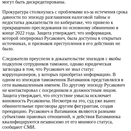
могут быть дискредитированы.
Прокуратура столкнулась с проблемами из-за истечения срока
давности по эпизоду разглашения налоговой тайны и
недостатка доказательств по кибератаке, что привело к
прекращению преследования по основному обвинению в
конце 2022 года. Защита утверждает, что информация,
которой оперировал Русакович, была доступна в открытых
источниках, и признаков преступления в его действиях не
было.
Следователи преуспели в доказательстве эпизодов с якобы
подкупом сотрудников таможни, однако юридическая
загвоздка в том, что Русакович не знал статус
коррупционеров, у которых приобретал информацию. В
одном из эпизодов таможенник Ватаманюк представлялся в
сети вымышленным именем. По другому эпизоду Русакович
не контактировал с посредником и должностным лицом.
Защита утверждает, что отсутствие умысла исключает
виновность Русаковича. Несмотря на это, суд уже вынес
обвинительные приговоры другим фигурантам, создав
преюдицию. Русакович и Ватаманюк являются разными
субъектами правовых отношений, и действия Ватаманюка
квалифицируются независимо от его мнимого статуса,
сообщают СМИ.