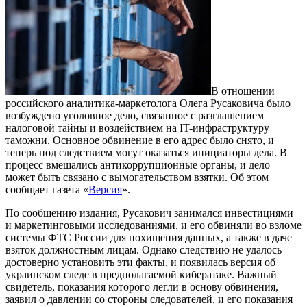
В отношении
российского аналитика-маркетолога Олега Русаковича было
возбуждено уголовное дело, связанное с разглашением
налоговой тайны и воздействием на IT-инфраструктуру
таможни. Основное обвинение в его адрес было снято, и
теперь под следствием могут оказаться инициаторы дела. В
процесс вмешались антикоррупционные органы, и дело
может быть связано с вымогательством взятки. Об этом
сообщает газета «
Версия
».
По сообщению издания, Русакович занимался инвестициями
и маркетинговыми исследованиями, и его обвиняли во взломе
системы ФТС России для похищения данных, а также в даче
взяток должностным лицам. Однако следствию не удалось
достоверно установить эти факты, и появилась версия об
украинском следе в предполагаемой кибератаке. Важный
свидетель, показания которого легли в основу обвинения,
заявил о давлении со стороны следователей, и его показания