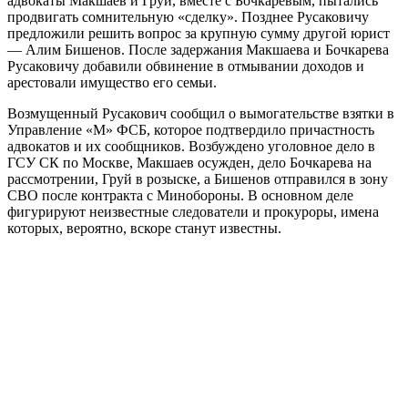
адвокаты Макшаев и Груй, вместе с Бочкаревым, пытались
продвигать сомнительную «сделку». Позднее Русаковичу
предложили решить вопрос за крупную сумму другой юрист
— Алим Бишенов. После задержания Макшаева и Бочкарева
Русаковичу добавили обвинение в отмывании доходов и
арестовали имущество его семьи.
Возмущенный Русакович сообщил о вымогательстве взятки в
Управление «М» ФСБ, которое подтвердило причастность
адвокатов и их сообщников. Возбуждено уголовное дело в
ГСУ СК по Москве, Макшаев осужден, дело Бочкарева на
рассмотрении, Груй в розыске, а Бишенов отправился в зону
СВО после контракта с Минобороны. В основном деле
фигурируют неизвестные следователи и прокуроры, имена
которых, вероятно, вскоре станут известны.