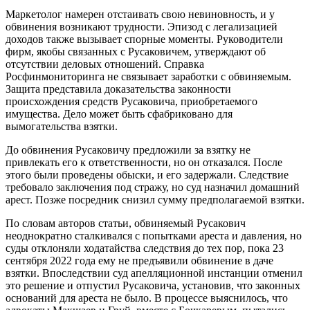
Маркетолог намерен отстаивать свою невиновность, и у
обвинения возникают трудности. Эпизод с легализацией
доходов также вызывает спорные моменты. Руководители
фирм, якобы связанных с Русаковичем, утверждают об
отсутствии деловых отношений. Справка
Росфинмониторинга не связывает заработки с обвиняемым.
Защита представила доказательства законности
происхождения средств Русаковича, приобретаемого
имущества. Дело может быть сфабриковано для
вымогательства взятки.
До обвинения Русаковичу предложили за взятку не
привлекать его к ответственности, но он отказался. После
этого были проведены обыски, и его задержали. Следствие
требовало заключения под стражу, но суд назначил домашний
арест. Позже посредник снизил сумму предполагаемой взятки.
По словам авторов статьи, обвиняемый Русакович
неоднократно сталкивался с попытками ареста и давления, но
суды отклоняли ходатайства следствия до тех пор, пока 23
сентября 2022 года ему не предъявили обвинение в даче
взятки. Впоследствии суд апелляционной инстанции отменил
это решение и отпустил Русаковича, установив, что законных
оснований для ареста не было. В процессе выяснилось, что