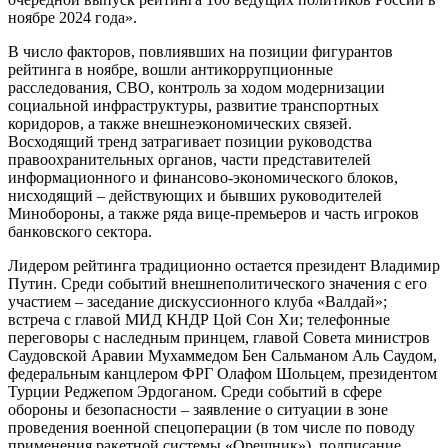
ноябре 2024 года».
В число факторов, повлиявших на позиции фигурантов
рейтинга в ноябре, вошли антикоррупционные
расследования, СВО, контроль за ходом модернизации
социальной инфраструктуры, развитие транспортных
коридоров, а также внешнеэкономических связей.
Восходящий тренд затрагивает позиции руководства
правоохранительных органов, части представителей
информационного и финансово-экономического блоков,
нисходящий – действующих и бывших руководителей
Минобороны, а также ряда вице-премьеров и часть игроков
банковского сектора.
Лидером рейтинга традиционно остается президент Владимир
Путин. Среди событий внешнеполитического значения с его
участием – заседание дискуссионного клуба «Валдай»;
встреча с главой МИД КНДР Цой Сон Хи; телефонные
переговоры с наследным принцем, главой Совета министров
Саудовской Аравии Мухаммедом Бен Сальманом Аль Саудом,
федеральным канцлером ФРГ Олафом Шольцем, президентом
Турции Реджепом Эрдоганом. Среди событий в сфере
обороны и безопасности – заявление о ситуации в зоне
проведения военной спецоперации (в том числе по поводу
применения ракетной системы «Орешник»), подписание