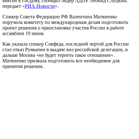
внесен в Госдуму, сообщил лидер ЛДПР Леонид Слуцкий,
передает «
РИА-Новости
».
Спикер Совета Федерации РФ Валентина Матвиенко
поручила комитету по международным делам подготовить
проект решения о приостановке участия России в работе
ассамблеи 19 июня.
Как указала спикер Совфеда, последней чертой для России
стал отказ Румынии в выдаче виз российской делегации, и
дальше Москва «не будет терпеть такое отношение».
Матвиенко призвала подготовить все необходимое для
принятия решения.