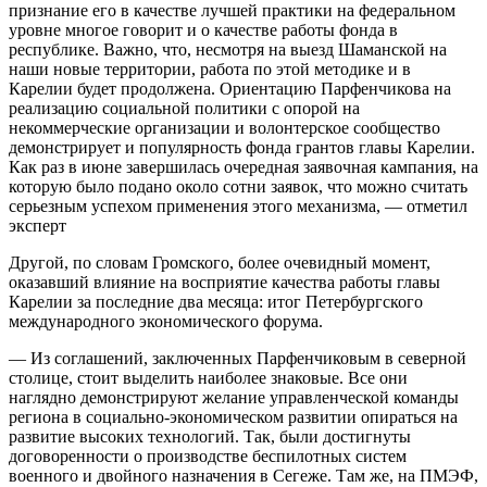
признание его в качестве лучшей практики на федеральном
уровне многое говорит и о качестве работы фонда в
республике. Важно, что, несмотря на выезд Шаманской на
наши новые территории, работа по этой методике и в
Карелии будет продолжена. Ориентацию Парфенчикова на
реализацию социальной политики с опорой на
некоммерческие организации и волонтерское сообщество
демонстрирует и популярность фонда грантов главы Карелии.
Как раз в июне завершилась очередная заявочная кампания, на
которую было подано около сотни заявок, что можно считать
серьезным успехом применения этого механизма, — отметил
эксперт
Другой, по словам Громского, более очевидный момент,
оказавший влияние на восприятие качества работы главы
Карелии за последние два месяца: итог Петербургского
международного экономического форума.
— Из соглашений, заключенных Парфенчиковым в северной
столице, стоит выделить наиболее знаковые. Все они
наглядно демонстрируют желание управленческой команды
региона в социально-экономическом развитии опираться на
развитие высоких технологий. Так, были достигнуты
договоренности о производстве беспилотных систем
военного и двойного назначения в Сегеже. Там же, на ПМЭФ,