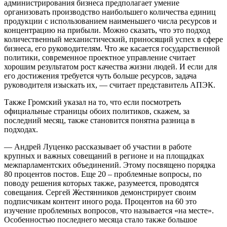
администрирования бизнеса предполагает умение
организовать производство наибольшего количества единиц
продукции с использованием наименьшего числа ресурсов и
концентрацию на прибыли. Можно сказать, что это подход
количественный механистический, приносящий успех в сфере
бизнеса, его руководителям. Что же касается государственной
политики, современное проектное управление считает
хорошим результатом рост качества жизни людей. И если для
его достижения требуется чуть больше ресурсов, задача
руководителя изыскать их, — считает представитель АПЭК.
Также Громский указал на то, что если посмотреть
официальные страницы обоих политиков, скажем, за
последний месяц, также становится понятна разница в
подходах.
— Андрей Луценко рассказывает об участии в работе
крупных и важных совещаний в регионе и на площадках
межпарламентских объединений. Этому посвящено порядка
80 процентов постов. Еще 20 – проблемные вопросы, по
поводу решения которых также, разумеется, проводятся
совещания. Сергей Жестянников демонстрирует своим
подписчикам контент иного рода. Процентов на 60 это
изучение проблемных вопросов, что называется «на месте».
Особенностью последнего месяца стало также большое