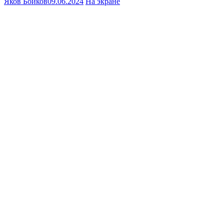
Яков Бойков
09.06.2024
На экране