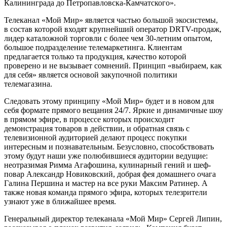
Калининграда до Петропавловска-Камчатского».
Телеканал «Мой Мир» является частью большой экосистемы,
в состав которой входят крупнейший оператор DRTV-продаж,
лидер каталожной торговли с более чем 30-летним опытом,
большое подразделение телемаркетинга. Клиентам
предлагается только та продукция, качество которой
проверено и не вызывает сомнений. Принцип «выбираем, как
для себя» является основой закупочной политики
телемагазина.
Следовать этому принципу «Мой Мир» будет и в новом для
себя формате прямого вещания 24/7. Яркие и динамичные шоу
в прямом эфире, в процессе которых происходит
демонстрация товаров в действии, и обратная связь с
телевизионной аудиторией делают процесс покупки
интересным и познавательным. Безусловно, способствовать
этому будут наши уже полюбившиеся аудитории ведущие:
неотразимая Римма Агафошина, кулинарный гений и шеф-
повар Александр Новиковский, добрая фея домашнего очага
Галина Першина и мастер на все руки Максим Ратинер. А
также новая команда прямого эфира, которых телезрители
узнают уже в ближайшее время.
Генеральный директор телеканала «Мой Мир» Сергей Липин,