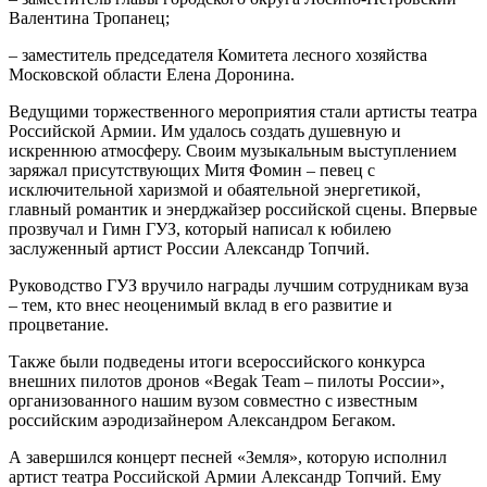
Валентина Тропанец;
– заместитель председателя Комитета лесного хозяйства
Московской области Елена Доронина.
Ведущими торжественного мероприятия стали артисты театра
Российской Армии. Им удалось создать душевную и
искреннюю атмосферу. Своим музыкальным выступлением
заряжал присутствующих Митя Фомин – певец с
исключительной харизмой и обаятельной энергетикой,
главный романтик и энерджайзер российской сцены. Впервые
прозвучал и Гимн ГУЗ, который написал к юбилею
заслуженный артист России Александр Топчий.
Руководство ГУЗ вручило награды лучшим сотрудникам вуза
– тем, кто внес неоценимый вклад в его развитие и
процветание.
Также были подведены итоги всероссийского конкурса
внешних пилотов дронов «Begak Team – пилоты России»,
организованного нашим вузом совместно с известным
российским аэродизайнером Александром Бегаком.
А завершился концерт песней «Земля», которую исполнил
артист театра Российской Армии Александр Топчий. Ему