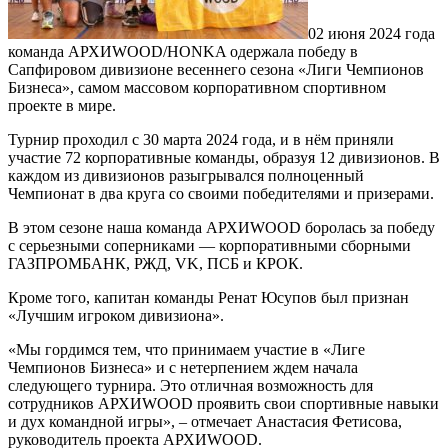
02 июня 2024 года
команда АРХИWOOD/HONKA одержала победу в
Сапфировом дивизионе весеннего сезона «Лиги Чемпионов
Бизнеса», самом массовом корпоративном спортивном
проекте в мире.
Турнир проходил с 30 марта 2024 года, и в нём приняли
участие 72 корпоративные команды, образуя 12 дивизионов. В
каждом из дивизионов разыгрывался полноценный
Чемпионат в два круга со своими победителями и призерами.
В этом сезоне наша команда АРХИWOOD боролась за победу
с серьезными соперниками — корпоративными сборными
ГАЗПРОМБАНК, РЖД, VK, ПСБ и КРОК.
Кроме того, капитан команды Ренат Юсупов был признан
«Лучшим игроком дивизиона».
«Мы гордимся тем, что принимаем участие в «Лиге
Чемпионов Бизнеса» и с нетерпением ждем начала
следующего турнира. Это отличная возможность для
сотрудников АРХИWOOD проявить свои спортивные навыки
и дух командной игры», – отмечает Анастасия Фетисова,
руководитель проекта АРХИWOOD.