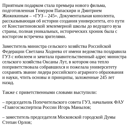
Приятным подарком стала премьера нового фильма,
подготовленная Тимуром Папаскири и Дмитрием
Жижикиным – «ГУЗ – 245». Документальная кинолента,
рассказывающая об истории создания университета, его пути
от Константиновской землемерной школы до ведущего вуза
страны, полная уникальных, исторических хроник была с
восторгом встречена зрителями.
Заместитель министра сельского хозяйства Российской
Федерации Светлана Ходнева от имени ведомства поздравила
ГУЗ с юбилеем и зачитала правительственный адрес министра
сельского хозяйства Оксаны Лут, в котором она тепло
поприветствовала собравшихся и пожелала университету
сохранять звание лидера российского аграрного образования
и науки, чтить основы и принципы, заложенные 245 лет
назад.
Также с приветственными словами выступили:
– председатель Попечительского совета ГУЗ, начальник ФАУ
«Главгосэкспертиза России Игорь Манылов;
– заместитель председателя Московской городской Думы
Степан Орлов;