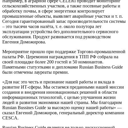
Например, в аграрной сфере CELERI проводит мониторинг
сельскохозяйственных участков, а также посевные работы и
обработку почвы, в сфере энергетики контролирует
промышленные объекты, выявляет аварийные участки и т. п.
Сегодня гарантированный запас производительности системы
– это тысячи часов налёта, т. е. около полутора лет
эксплуатации устройства без дополнительного сервисного
обслуживания. Продукт развивается под руководством
Евгения Доможирова.
Мероприятие прошло при поддержке Торгово-промышленной
палаты РФ. Церемония награждения в ТПП РФ собрала на
своей площадке более 200 гостей и 50 номинантов.
Памятными статуэтками и дипломами Russian Business Guide
были отмечены лауреаты премии.
«Для нас это честь и признание нашей работы и вклада в
развитие ИТ-сферы. Мы остаемся преданными нашей миссии
создания и внедрения инновационных решений в области
информационных технологий, с целью улучшения жизни
людей и развития экономики нашей страны. Мы благодарим
Russian Bussines Guide за высокую оценку нашей работы» —
сказал Евгений Доможиров, генеральный директор компании
CESCA.
Russian Business Guide является не только дискуссионной