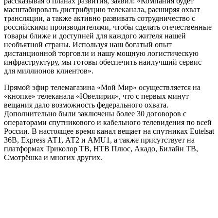
рассказывая о планах развития, заявил: «Компания будет
масштабировать дистрибуцию телеканала, расширяя охват
трансляции, а также активно развивать сотрудничество с
российскими производителями, чтобы сделать отечественные
товары ближе и доступней для каждого жителя нашей
необъятной страны. Используя наш богатый опыт
дистанционной торговли и нашу мощную логистическую
инфраструктуру, мы готовы обеспечить наилучший сервис
для миллионов клиентов».
Прямой эфир телемагазина «Мой Мир» осуществляется на
«кнопке» телеканала «Ювелирия», что с первых минут
вещания дало возможность федерального охвата.
Дополнительно были заключены более 30 договоров с
операторами спутникового и кабельного телевидения по всей
России. В настоящее время канал вещает на спутниках Eutelsat
36B, Express АТ1, АТ2 и AMU1, а также присутствует на
платформах Триколор ТВ, НТВ Плюс, Акадо, Билайн ТВ,
Смотрёшка и многих других.