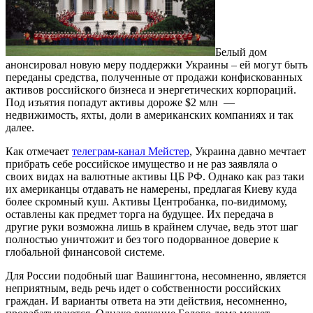
Белый дом
анонсировал новую меру поддержки Украины – ей могут быть
переданы средства, полученные от продажи конфискованных
активов российского бизнеса и энергетических корпораций.
Под изъятия попадут активы дороже $2 млн —
недвижимость, яхты, доли в американских компаниях и так
далее.
Как отмечает
телеграм-канал Мейстер
, Украина давно мечтает
прибрать себе российское имущество и не раз заявляла о
своих видах на валютные активы ЦБ РФ. Однако как раз таки
их американцы отдавать не намерены, предлагая Киеву куда
более скромный куш. Активы Центробанка, по-видимому,
оставлены как предмет торга на будущее. Их передача в
другие руки возможна лишь в крайнем случае, ведь этот шаг
полностью уничтожит и без того подорванное доверие к
глобальной финансовой системе.
Для России подобный шаг Вашингтона, несомненно, является
неприятным, ведь речь идет о собственности российских
граждан. И варианты ответа на эти действия, несомненно,