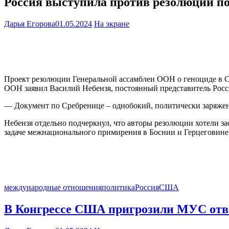
Россия выступила против резолюции п
Дарья Егорова
01.05.2024
На экране
Проект резолюции Генеральной ассамблеи ООН о геноциде в Ср
ООН заявил Василий Небензя, постоянный представитель Рос
— Документ по Сребренице – однобокий, политически заряженны
Небензя отдельно подчеркнул, что авторы резолюции хотели з
задаче межнационального примирения в Боснии и Герцеговине, 
международные отношения
политика
Россия
США
В Конгрессе США пригрозили МУС отв