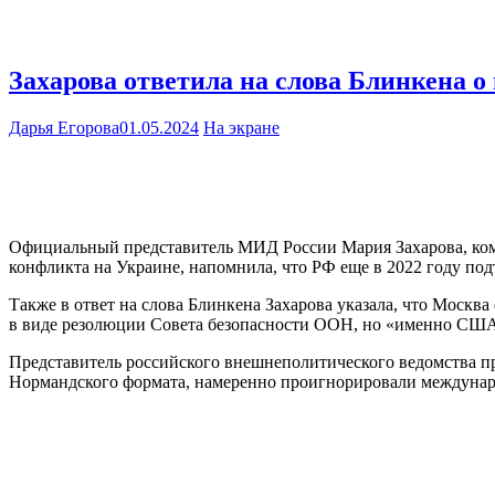
Захарова ответила на слова Блинкена 
Дарья Егорова
01.05.2024
На экране
Официальный представитель МИД России Мария Захарова, ком
конфликта на Украине, напомнила, что РФ еще в 2022 году под
Также в ответ на слова Блинкена Захарова указала, что Моск
в виде резолюции Совета безопасности ООН, но «именно США з
Представитель российского внешнеполитического ведомства п
Нормандского формата, намеренно проигнорировали междунар