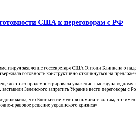
о готовности США к переговорам с РФ
ментируя заявление госсекретаря США Энтони Блинкена о наде
тверждала готовность конструктивно откликнуться на предложени
ва еще до этого продемонстрировала уважение к международному
аставили Зеленского запретить Украине вести переговоры с Ро
редположила, что Блинкен не хочет вспоминать «о том, что и
одно-правовое решение украинского кризиса».