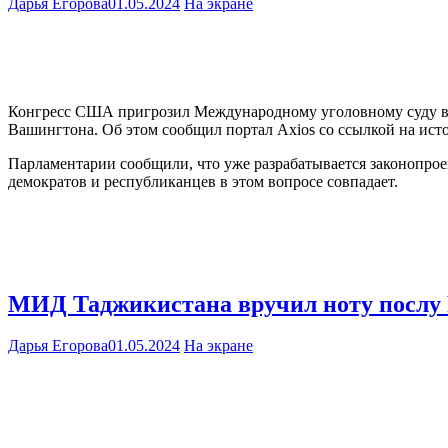
Дарья Егорова
01.05.2024
На экране
Конгресс США пригрозил Международному уголовному суду в Г
Вашингтона. Об этом сообщил портал Axios со ссылкой на ист
Парламентарии сообщили, что уже разрабатывается законопро
демократов и республиканцев в этом вопросе совпадает.
МИД Таджикистана вручил ноту послу
Дарья Егорова
01.05.2024
На экране