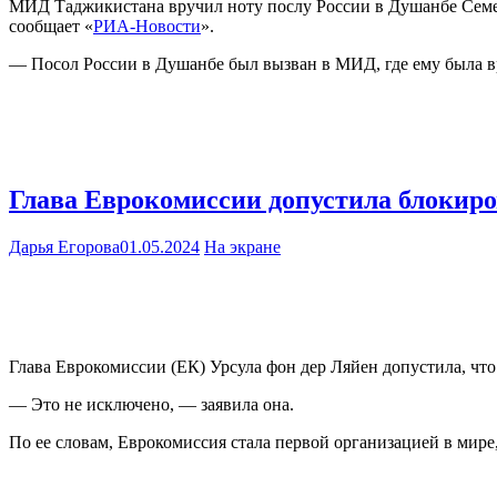
МИД Таджикистана вручил ноту послу России в Душанбе Семен
сообщает «
РИА-Новости
».
— Посол России в Душанбе был вызван в МИД, где ему была вр
Глава Еврокомиссии допустила блокиро
Дарья Егорова
01.05.2024
На экране
Глава Еврокомиссии (ЕК) Урсула фон дер Ляйен допустила, что 
— Это не исключено, — заявила она.
По ее словам, Еврокомиссия стала первой организацией в мире