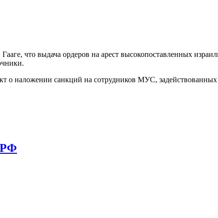
ааге, что выдача ордеров на арест высокопоставленных израиль
очники.
ект о наложении санкций на сотрудников МУС, задействованны
 РФ