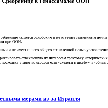
о Сребренице в Генассамблее ООН
ебренице является однобоким и не отвечает заявленным целям р
сии при ООН.
й и не имеет ничего общего с заявленной целью увековечения п
афиксировать отвечающую их интересам трактовку исторических
поскольку у многих народов есть «скелеты в шкафу» и «обиды д
етными мерами из-за Израиля