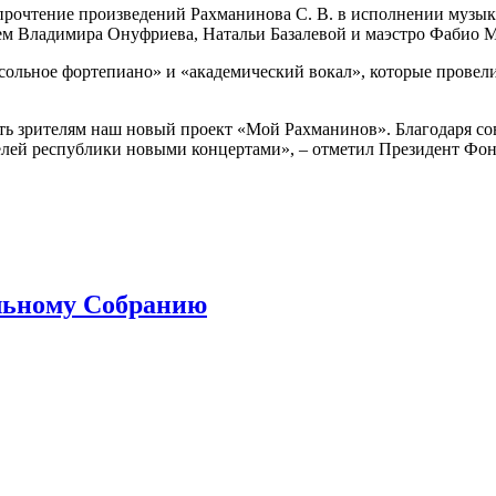
прочтение произведений Рахманинова С. В. в исполнении музы
ем Владимира Онуфриева, Натальи Базалевой и маэстро Фабио 
сольное фортепиано» и «академический вокал», которые провел
ь зрителям наш новый проект «Мой Рахманинов». Благодаря сов
елей республики новыми концертами», – отметил Президент Фон
льному Собранию