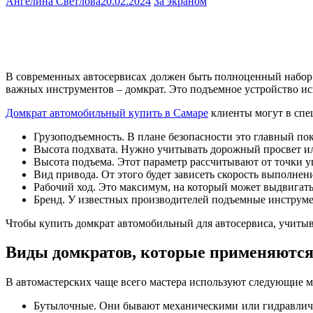
Ангелина Светлова
20.02.2024
За экраном
В современных автосервисах должен быть полноценный набор п
важных инструментов – домкрат. Это подъемное устройство ис
Домкрат автомобильный купить в Самаре
клиенты могут в спе
Грузоподъемность. В плане безопасности это главный по
Высота подхвата. Нужно учитывать дорожный просвет или
Высота подъема. Этот параметр рассчитывают от точки у
Вид привода. От этого будет зависеть скорость выполнен
Рабочий ход. Это максимум, на который может выдвигать
Бренд. У известных производителей подъемные инструме
Чтобы купить домкрат автомобильный для автосервиса, учитыв
Виды домкратов, которые применяются 
В автомастерских чаще всего мастера используют следующие м
Бутылочные. Они бывают механическими или гидравличе