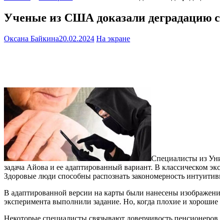
Ученые из США доказали деградацию сп
Оксана Байкина
20.02.2024
На экране
Специалисты из Уни
задача Айова и ее адаптированный вариант. В классическом э
Здоровые люди способны распознать закономерность интуитив
В адаптированной версии на карты были нанесены изображения
эксперимента выполнили задание. Но, когда плохие и хороши
Некоторые специалисты связывают доверчивость пенсионеров с