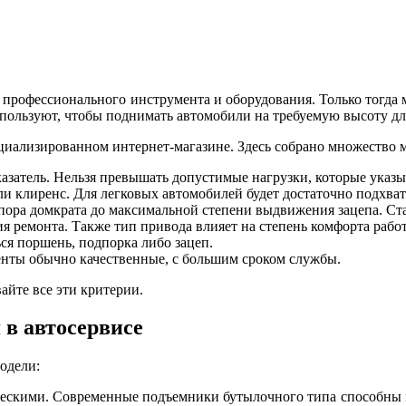
рофессионального инструмента и оборудования. Только тогда м
пользуют, чтобы поднимать автомобили на требуемую высоту дл
циализированном интернет-магазине. Здесь собрано множество 
казатель. Нельзя превышать допустимые нагрузки, которые указы
 клиренс. Для легковых автомобилей будет достаточно подхвата
пора домкрата до максимальной степени выдвижения зацепа. Ста
ия ремонта. Также тип привода влияет на степень комфорта рабо
ся поршень, подпорка либо зацеп.
нты обычно качественные, с большим сроком службы.
айте все эти критерии.
в автосервисе
одели:
скими. Современные подъемники бутылочного типа способны по