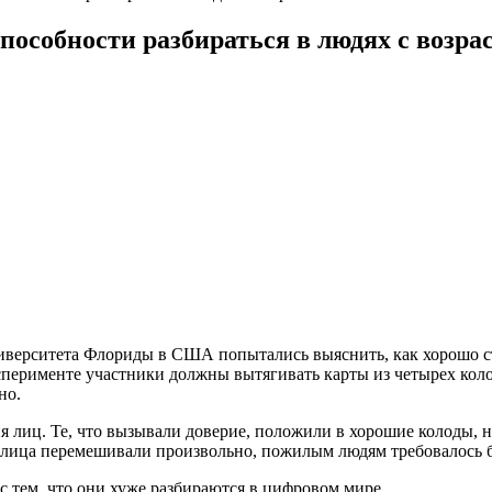
особности разбираться в людях с возра
верситета Флориды в США попытались выяснить, как хорошо ста
ксперименте участники должны вытягивать карты из четырех кол
но.
 лиц. Те, что вызывали доверие, положили в хорошие колоды, н
е лица перемешивали произвольно, пожилым людям требовалось 
 тем, что они хуже разбираются в цифровом мире.