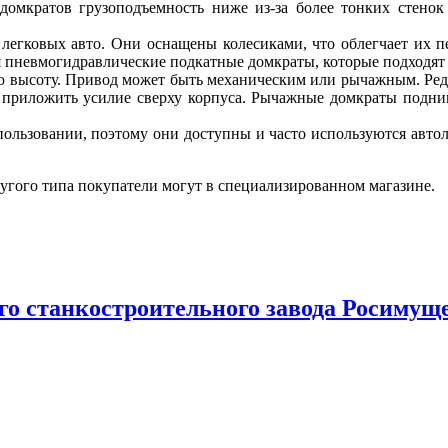
 домкратов грузоподъемность ниже из-за более тонких стено
 легковых авто. Они оснащены колесиками, что облегчает их
 пневмогидравлические подкатные домкраты, которые подходят
ю высоту. Привод может быть механическим или рычажным. Ред
и приложить усилие сверху корпуса. Рычажные домкраты подни
ользовании, поэтому они доступны и часто используются авто
ругого типа покупатели могут в специализированном магазине.
о станкостроительного завода Росимущ