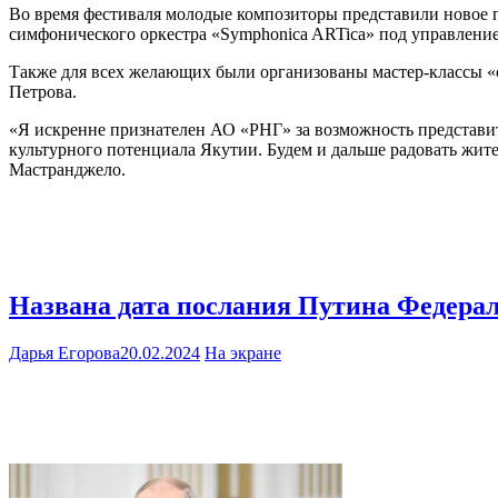
Во время фестиваля молодые композиторы представили новое 
симфонического оркестра «Symphonica ARTica» под управлени
Также для всех желающих были организованы мастер-классы «
Петрова.
«Я искренне признателен АО «РНГ» за возможность представит
культурного потенциала Якутии. Будем и дальше радовать жит
Мастранджело.
Названа дата послания Путина Федера
Дарья Егорова
20.02.2024
На экране