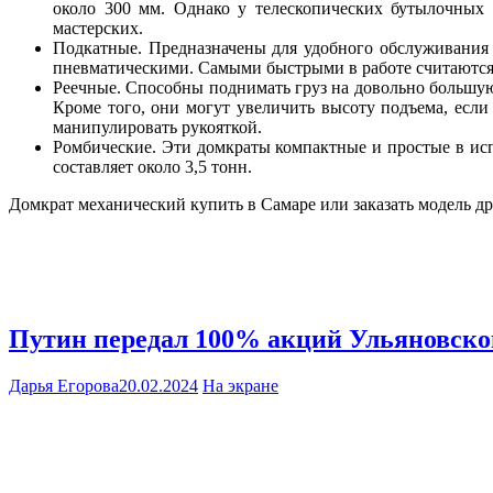
около 300 мм. Однако у телескопических бутылочных
мастерских.
Подкатные. Предназначены для удобного обслуживания
пневматическими. Самыми быстрыми в работе считаются
Реечные. Способны поднимать груз на довольно большу
Кроме того, они могут увеличить высоту подъема, есл
манипулировать рукояткой.
Ромбические. Эти домкраты компактные и простые в исп
составляет около 3,5 тонн.
Домкрат механический купить в Самаре или заказать модель д
Путин передал 100% акций Ульяновског
Дарья Егорова
20.02.2024
На экране