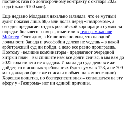
поставок газа по долгосрочному контракту c октября 2022
года (около $160 млн).
Еще недавно Молдавия нахально заявляла, что ее мутный
аудит показал лишь $8,6 млн долга перед «Газпромом», а
сегодня предлагает отдать российской корпорации суммы на
порядки большего размера, отметили в
телеграм-канале
Мейстер
. Очевидно, в Кишиневе поняли, что на одной
лояльности Запада и русофобии далеко не уедешь – в какой
арбитражный суд ни пойди, а дело все равно проиграешь.
Поэтому «великие комбинаторы» предлагают очередной
хитрый план – вы спишите нам все долги сейчас, а мы вам до
2025 года ничего не отдадим. И когда до суда дело все же
дойдет, то в исковых требованиях будет сумма в 153, а не 709
млн долларов (долг же списали в обмен на компенсацию).
Хорошая попытка, но бесперспективная – соглашаться на эту
аферу у «Газпрома» нет ни единой причины.