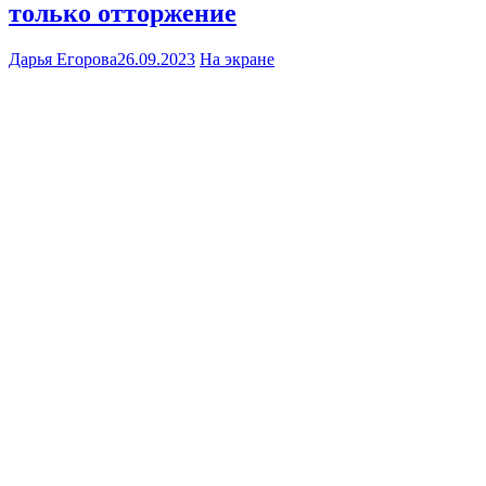
только отторжение
Дарья Егорова
26.09.2023
На экране