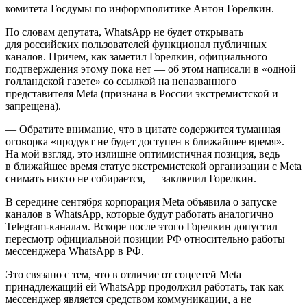
комитета Госдумы по информполитике Антон Горелкин.
По словам депутата, WhatsApp не будет открывать
для российских пользователей функционал публичных
каналов. Причем, как заметил Горелкин, официального
подтверждения этому пока нет — об этом написали в «одной
голландской газете» со ссылкой на неназванного
представителя Meta (признана в России экстремистской и
запрещена).
— Обратите внимание, что в цитате содержится туманная
оговорка «продукт не будет доступен в ближайшее время».
На мой взгляд, это излишне оптимистичная позиция, ведь
в ближайшее время статус экстремистской организации с Meta
снимать никто не собирается, — заключил Горелкин.
В середине сентября корпорация Meta объявила о запуске
каналов в WhatsApp, которые будут работать аналогично
Telegram-каналам. Вскоре после этого Горелкин допустил
пересмотр официальной позиции РФ относительно работы
мессенджера WhatsApp в РФ.
Это связано с тем, что в отличие от соцсетей Meta
принадлежащий ей WhatsApp продолжил работать, так как
мессенджер является средством коммуникации, а не