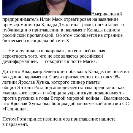
Американский
предприниматель Илон Маск отреагировал на заявление
премьер-министра Канады Джастина Трюдо, посчитавшего
публикации о приглашении в парламент Канады нациста
российской пропагандой. Об этом сообщается на странице
бизнесмена в социальной сети X.
— Не хочу никого шокировать, но есть небольшая
вероятность того, что не все является российской
дезинформацией, — говорится в посте Маска.
До этого Владимир Зеленский побывал в Канаде, где посетил
заседание парламента. Среди приглашенных оказался 98-
летний Ярослав Хунка, которого спикер палаты
общин Энтони Рота под аплодисменты зала представил как
«канадского героя» и «борца за украинскую независимость
против русских в годы Второй мировой войны». Выяснилось,
что Ярослав Хунка был бойцом добровольческой дивизии СС
«Галичина».
Потом Рота принес извинения за приглашение нациста
в парламент.