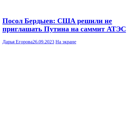
Посол Бердыев: США решили не
приглашать Путина на саммит АТЭС
Дарья Егорова
26.09.2023
На экране