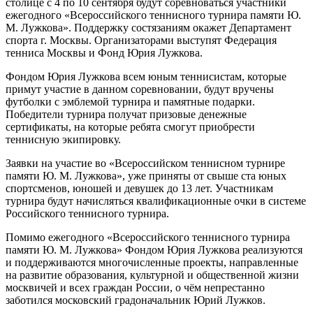
столице с 4 по 10 сентября будут соревноваться участники
ежегодного «Всероссийского теннисного турнира памяти Ю.
М. Лужкова». Поддержку состязаниям окажет Департамент
спорта г. Москвы. Организаторами выступят Федерация
тенниса Москвы и Фонд Юрия Лужкова.
Фондом Юрия Лужкова всем юным теннисистам, которые
примут участие в данном соревновании, будут вручены
футболки с эмблемой турнира и памятные подарки.
Победители турнира получат призовые денежные
сертификаты, на которые ребята смогут приобрести
теннисную экипировку.
Заявки на участие во «Всероссийском теннисном турнире
памяти Ю. М. Лужкова», уже приняты от свыше ста юных
спортсменов, юношей и девушек до 13 лет. Участникам
турнира будут начисляться квалификационные очки в системе
Российского теннисного турнира.
Помимо ежегодного «Всероссийского теннисного турнира
памяти Ю. М. Лужкова» Фондом Юрия Лужкова реализуются
и поддерживаются многочисленные проекты, направленные
на развитие образования, культурной и общественной жизни
москвичей и всех граждан России, о чём непрестанно
заботился московский градоначальник Юрий Лужков.