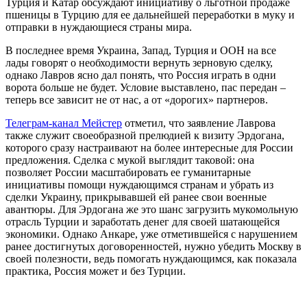
Турция и Катар обсуждают инициативу о льготной продаже
пшеницы в Турцию для ее дальнейшей переработки в муку и
отправки в нуждающиеся страны мира.
В последнее время Украина, Запад, Турция и ООН на все
лады говорят о необходимости вернуть зерновую сделку,
однако Лавров ясно дал понять, что Россия играть в одни
ворота больше не будет. Условие выставлено, пас передан –
теперь все зависит не от нас, а от «дорогих» партнеров.
Телеграм-канал Мейстер
отметил, что заявление Лаврова
также служит своеобразной прелюдией к визиту Эрдогана,
которого сразу настраивают на более интересные для России
предложения. Сделка с мукой выглядит таковой: она
позволяет России масштабировать ее гуманитарные
инициативы помощи нуждающимся странам и убрать из
сделки Украину, прикрывавшей ей ранее свои военные
авантюры. Для Эрдогана же это шанс загрузить мукомольную
отрасль Турции и заработать денег для своей шатающейся
экономики. Однако Анкаре, уже отметившейся с нарушением
ранее достигнутых договоренностей, нужно убедить Москву в
своей полезности, ведь помогать нуждающимся, как показала
практика, Россия может и без Турции.