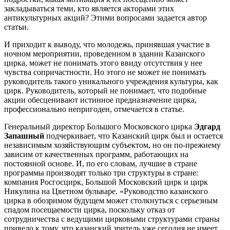
закладываться теми, кто является акторами этих
антикультурных акций? Этими вопросами задается автор
статьи.
И приходит к выводу, что молодежь, принявшая участие в
ночном мероприятии, проведенном в здании Казанского
цирка, может не понимать этого ввиду отсутствия у нее
чувства сопричастности. Но этого не может не понимать
руководитель такого уникального учреждения культуры, как
цирк. Руководитель, который не понимает, что подобные
акции обесценивают истинное предназначение цирка,
профессионально непригоден, отмечается в статье.
Генеральный директор Большого Московского цирка
Эдгард
Запашный
подчеркивает, что Казанский цирк был и остается
независимым хозяйствующим субъектом, но он по-прежнему
зависим от качественных программ, работающих на
постоянной основе. И, по его словам, лучшие в стране
программы производят только три структуры в стране:
компания Росгосцирк, Большой Московский цирк и цирк
Никулина на Цветном бульваре. «Руководство казанского
цирка в обозримом будущем может столкнуться с серьезным
спадом посещаемости цирка, поскольку отказ от
сотрудничества с ведущими цирковыми структурами страны
привело к тому, что казанский зритель уже сегодня не имеет