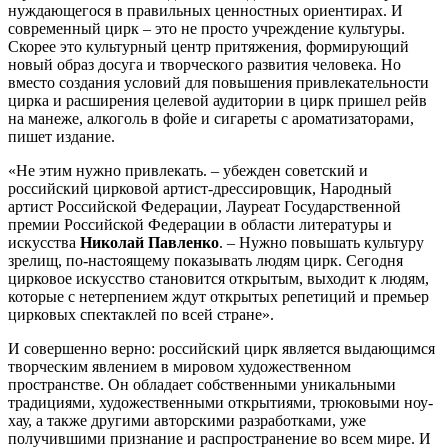
нуждающегося в правильных ценностных ориентирах. И
современный цирк – это не просто учреждение культуры.
Скорее это культурный центр притяжения, формирующий
новый образ досуга и творческого развития человека. Но
вместо создания условий для повышения привлекательности
цирка и расширения целевой аудитории в цирк пришел рейв
на манеже, алкоголь в фойе и сигареты с ароматизаторами,
пишет издание.
«Не этим нужно привлекать. – убежден советский и
российский цирковой артист-дрессировщик, Народный
артист Российской Федерации, Лауреат Государственной
премии Российской Федерации в области литературы и
искусства
Николай Павленко
. – Нужно повышать культуру
зрелищ, по-настоящему показывать людям цирк. Сегодня
цирковое искусство становится открытым, выходит к людям,
которые с нетерпением ждут открытых репетиций и премьер
цирковых спектаклей по всей стране».
И совершенно верно: российский цирк является выдающимся
творческим явлением в мировом художественном
пространстве. Он обладает собственными уникальными
традициями, художественными открытиями, трюковыми ноу-
хау, а также другими авторскими разработками, уже
получившими признание и распространение во всем мире. И