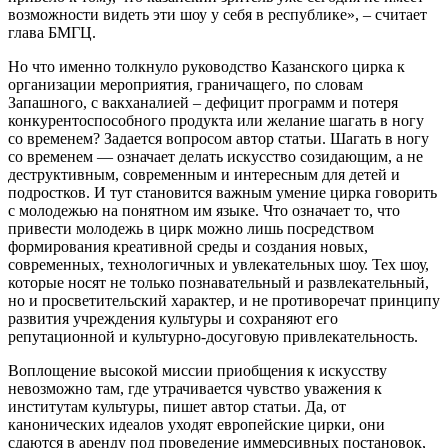
возможности видеть эти шоу у себя в республике», – считает
глава БМГЦ.
Но что именно толкнуло руководство Казанского цирка к
организации мероприятия, граничащего, по словам
Запашного, с вакханалией – дефицит программ и потеря
конкурентоспособного продукта или желание шагать в ногу
со временем? Задается вопросом автор статьи. Шагать в ногу
со временем — означает делать искусство созидающим, а не
деструктивным, современным и интересным для детей и
подростков. И тут становится важным умение цирка говорить
с молодежью на понятном им языке. Что означает то, что
привести молодежь в цирк можно лишь посредством
формирования креативной среды и создания новых,
современных, технологичных и увлекательных шоу. Тех шоу,
которые носят не только познавательный и развлекательный,
но и просветительский характер, и не противоречат принципу
развития учреждения культуры и сохраняют его
репутационной и культурно-досуговую привлекательность.
Воплощение высокой миссии приобщения к искусству
невозможно там, где утрачивается чувство уважения к
институтам культуры, пишет автор статьи. Да, от
канонических идеалов уходят европейские цирки, они
сдаются в аренду под проведение иммерсивных постановок,