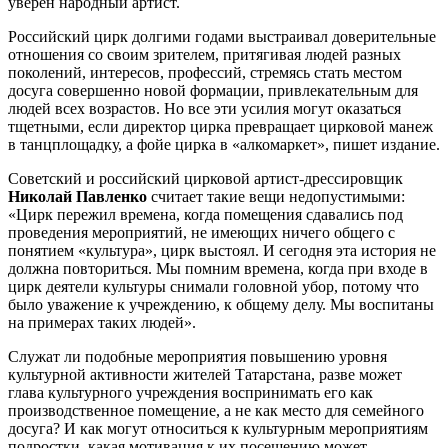
уверен народный артист.
Российский цирк долгими годами выстраивал доверительные
отношения со своим зрителем, притягивая людей разных
поколений, интересов, профессий, стремясь стать местом
досуга совершенно новой формации, привлекательным для
людей всех возрастов. Но все эти усилия могут оказаться
тщетными, если директор цирка превращает цирковой манеж
в танцплощадку, а фойе цирка в «алкомаркет», пишет издание.
Советский и российский цирковой артист-дрессировщик
Николай Павленко
считает такие вещи недопустимыми:
«Цирк пережил времена, когда помещения сдавались под
проведения мероприятий, не имеющих ничего общего с
понятием «культура», цирк выстоял. И сегодня эта история не
должна повториться. Мы помним времена, когда при входе в
цирк деятели культуры снимали головной убор, потому что
было уважение к учреждению, к общему делу. Мы воспитаны
на примерах таких людей».
Служат ли подобные мероприятия повышению уровня
культурной активности жителей Татарстана, разве может
глава культурного учреждения воспринимать его как
производственное помещение, а не как место для семейного
досуга? И как могут относиться к культурным мероприятиям
подростки, какая мотивация к их посещению может