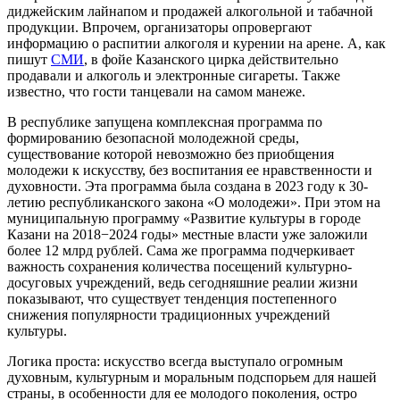
диджейским лайнапом и продажей алкогольной и табачной
продукции. Впрочем, организаторы опровергают
информацию о распитии алкоголя и курении на арене. А, как
пишут
СМИ
, в фойе Казанского цирка действительно
продавали и алкоголь и электронные сигареты. Также
известно, что гости танцевали на самом манеже.
В республике запущена комплексная программа по
формированию безопасной молодежной среды,
существование которой невозможно без приобщения
молодежи к искусству, без воспитания ее нравственности и
духовности. Эта программа была создана в 2023 году к 30-
летию республиканского закона «О молодежи». При этом на
муниципальную программу «Развитие культуры в городе
Казани на 2018−2024 годы» местные власти уже заложили
более 12 млрд рублей. Сама же программа подчеркивает
важность сохранения количества посещений культурно-
досуговых учреждений, ведь сегодняшние реалии жизни
показывают, что существует тенденция постепенного
снижения популярности традиционных учреждений
культуры.
Логика проста: искусство всегда выступало огромным
духовным, культурным и моральным подспорьем для нашей
страны, в особенности для ее молодого поколения, остро