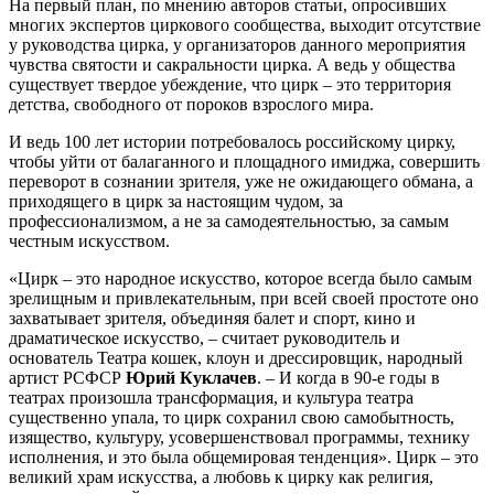
На первый план, по мнению авторов статьи, опросивших
многих экспертов циркового сообщества, выходит отсутствие
у руководства цирка, у организаторов данного мероприятия
чувства святости и сакральности цирка. А ведь у общества
существует твердое убеждение, что цирк – это территория
детства, свободного от пороков взрослого мира.
И ведь 100 лет истории потребовалось российскому цирку,
чтобы уйти от балаганного и площадного имиджа, совершить
переворот в сознании зрителя, уже не ожидающего обмана, а
приходящего в цирк за настоящим чудом, за
профессионализмом, а не за самодеятельностью, за самым
честным искусством.
«Цирк – это народное искусство, которое всегда было самым
зрелищным и привлекательным, при всей своей простоте оно
захватывает зрителя, объединяя балет и спорт, кино и
драматическое искусство, – считает руководитель и
основатель Театра кошек, клоун и дрессировщик, народный
артист РСФСР
Юрий Куклачев
. – И когда в 90-е годы в
театрах произошла трансформация, и культура театра
существенно упала, то цирк сохранил свою самобытность,
изящество, культуру, усовершенствовал программы, технику
исполнения, и это была общемировая тенденция». Цирк – это
великий храм искусства, а любовь к цирку как религия,