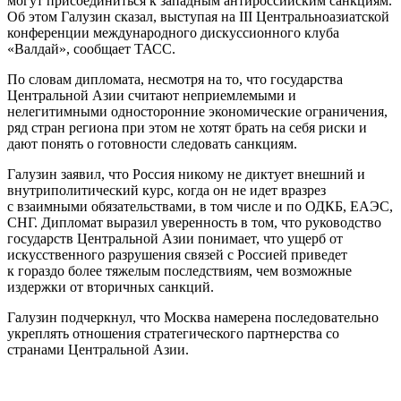
могут присоединиться к западным антироссийским санкциям.
Об этом Галузин сказал, выступая на III Центральноазиатской
конференции международного дискуссионного клуба
«Валдай», сообщает ТАСС.
По словам дипломата, несмотря на то, что государства
Центральной Азии считают неприемлемыми и
нелегитимными односторонние экономические ограничения,
ряд стран региона при этом не хотят брать на себя риски и
дают понять о готовности следовать санкциям.
Галузин заявил, что Россия никому не диктует внешний и
внутриполитический курс, когда он не идет вразрез
с взаимными обязательствами, в том числе и по ОДКБ, ЕАЭС,
СНГ. Дипломат выразил уверенность в том, что руководство
государств Центральной Азии понимает, что ущерб от
искусственного разрушения связей с Россией приведет
к гораздо более тяжелым последствиям, чем возможные
издержки от вторичных санкций.
Галузин подчеркнул, что Москва намерена последовательно
укреплять отношения стратегического партнерства со
странами Центральной Азии.