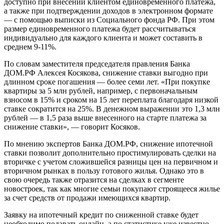
доступно при внесении клиентом единовременного платежа,
а также при подтверждении доходов в электронном формате
— с помощью выписки из Социального фонда РФ. При этом
размер единовременного платежа будет рассчитываться
индивидуально для каждого клиента и может составить в
среднем 9-11%.
По словам заместителя председателя правления Банка
ДОМ.РФ Алексея Косякова, снижение ставки выгодно при
длинном сроке погашения — более семи лет. «При покупке
квартиры за 5 млн рублей, например, с первоначальным
взносом в 15% и сроком на 15 лет переплата благодаря низкой
ставке сократится на 25%. В денежном выражении это 1,3 млн
рублей — в 1,5 раза выше внесенного на старте платежа за
снижение ставки», — говорит Косяков.
По мнению экспертов Банка ДОМ.РФ, снижение ипотечной
ставки позволит дополнительно простимулировать сделки на
вторичке с учетом сложившейся разницы цен на первичном и
вторичном рынках в пользу готового жилья. Однако это в
свою очередь также отразится на сделках в сегменте
новостроек, так как многие семьи покупают строящееся жилье
за счет средств от продажи имеющихся квартир.
Заявку на ипотечный кредит по сниженной ставке будет
необходимо подавать онлайн, а по статистике уже известно,