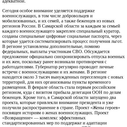
адекватной.
Сегодня особое внимание уделяется поддержке
военнослужащих, в том числе добровольцев и
мобилизованных, и их семей, а также беженцев из новых
регионов России. В Самарской области за каждым за семьей
каждого военнослужащего закреплен специальный куратор,
созданы специальные цифровые социальные паспорта, через
которые удается систематизировать процесс получения льгот.
В регионе установлены дополнительные, помимо
федеральных, выплаты участникам СВО. Обсуждается
предложение официально синхронизировать отпуска военных
и их жен, поскольку ранее возникали противоречия с
работодателями. Губернатор регулярно проводит личные
встречи с военнослужащими и их женами. В регионе
находится около 3 тысяч вынужденных переселенцев с новых
территорий, для них организованы пункты временного
размещения. В феврале область стала первым российским
регионом, куда с визитом прибыла делегация ООН по делам
беженцев. Кроме того, в Самарской области запущено два
проекта, которые привлекли внимание президента и уже
получили распространение в стране. Проект «Жены героев»
посвящен историям о женах военнослужащих. Проект
«Возвращение» — комплекс эффективных
стандартизированных мер по поддержке и адаптации