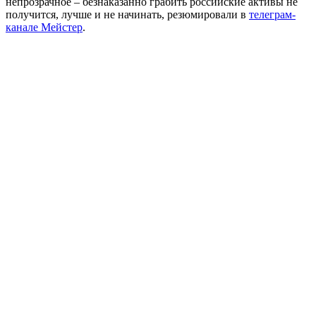
непрозрачное – безнаказанно грабить российские активы не
получится, лучше и не начинать, резюмировали в
телеграм-
канале Мейстер
.