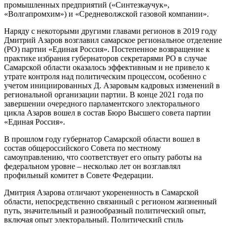
промышленных предприятий («Синтезкаучук»,
«Волгапромхим») и «Средневолжской газовой компании».
Наряду с некоторыми другими главами регионов в 2019 году
Дмитрий Азаров возглавил самарское региональное отделение
(РО) партии «Единая Россия». Постепенное возвращение к
практике избрания губернаторов секретарями РО в случае
Самарской области оказалось эффективным и не привело к
утрате контроля над политическим процессом, особенно с
учетом инициированных Д. Азаровым кадровых изменений в
региональной организации партии. В конце 2021 года по
завершении очередного парламентского электорального
цикла Азаров вошел в состав Бюро Высшего совета партии
«Единая Россия».
В прошлом году губернатор Самарской области вошел в
состав общероссийского Совета по местному
самоуправлению, что соответствует его опыту работы на
федеральном уровне – несколько лет он возглавлял
профильный комитет в Совете Федерации.
Дмитрия Азарова отличают укорененность в Самарской
области, непосредственно связанный с регионом жизненный
путь, значительный и разнообразный политический опыт,
включая опыт электоральный. Политический стиль