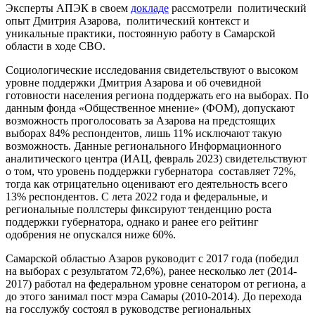
Эксперты АПЭК в своем
докладе
рассмотрели политический
опыт Дмитрия Азарова, политический контекст и
уникальные практики, постоянную работу в Самарской
области в ходе СВО.
Социологические исследования свидетельствуют о высоком
уровне поддержки Дмитрия Азарова и об очевидной
готовности населения региона поддержать его на выборах. По
данным фонда «Общественное мнение» (ФОМ), допускают
возможность проголосовать за Азарова на предстоящих
выборах 84% респондентов, лишь 11% исключают такую
возможность. Данные регионального Информационного
аналитического центра (ИАЦ, февраль 2023) свидетельствуют
о том, что уровень поддержки губернатора составляет 72%,
тогда как отрицательно оценивают его деятельность всего
13% респондентов. С лета 2022 года и федеральные, и
региональные поллстеры фиксируют тенденцию роста
поддержки губернатора, однако и ранее его рейтинг
одобрения не опускался ниже 60%.
Самарской областью Азаров руководит с 2017 года (победил
на выборах с результатом 72,6%), ранее несколько лет (2014-
2017) работал на федеральном уровне сенатором от региона, а
до этого занимал пост мэра Самары (2010-2014). До перехода
на госслужбу состоял в руководстве региональных