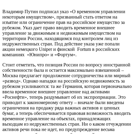
Владимир Путин подписал указ «О временном управлении
некоторым имуществом», призванный стать ответом на
изъятие или ограничение прав на российское имущество за
рубежом. Указ дает право вводить временное внешнее
управление за движимым и недвижимым имуществом на
территории России, находящимся под контролем лиц из
недружественных стран. Под действие указа уже попали
акции немецкого Uniper и финской Fortum в российских
компаниях «Юнипро» и «Фортум».
Стоит отметить, что позиция России по вопросу иностранной
собственности была и остается максимально взвешенной –
Москва предлагает продолжение сотрудничества или мирный
«развод». Однако нападки на российскую недвижимость за
рубежом усиливаются: та же Германия, которая первоначально
ввела временное внешнее управление над активами
«Роснефти», теперь раздумывает об их экспроприации. Это
приводит к закономерному ответу – вначале были введены
ограничения на продажу ряда важных активов и ценных
бумаг, а теперь обеспечивается правовая возможность вводить
временное управление на объектах, принадлежащих
выходцам из недружественных стран. Ни о каком отчуждении
активов речи пока не идет, но предупреждение весьма