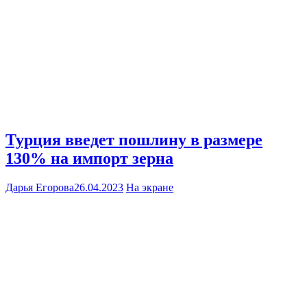
Турция введет пошлину в размере
130% на импорт зерна
Дарья Егорова
26.04.2023
На экране