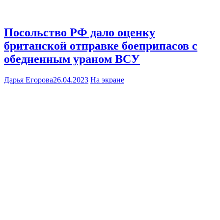
Посольство РФ дало оценку
британской отправке боеприпасов с
обедненным ураном ВСУ
Дарья Егорова
26.04.2023
На экране