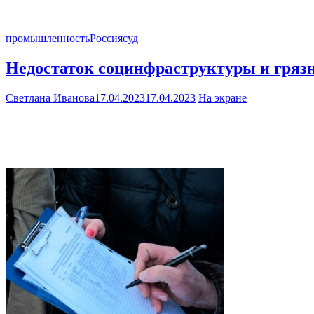
промышленность
Россия
суд
Недостаток социнфраструктуры и грязн
Светлана Иванова
17.04.2023
17.04.2023
На экране