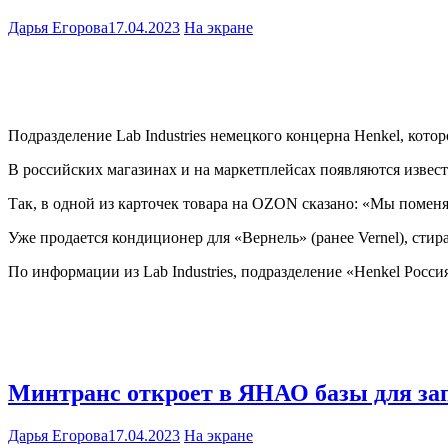
Дарья Егорова
17.04.2023
На экране
Подразделение Lab Industries немецкого концерна Henkel, кото
В российских магазинах и на маркетплейсах появляются извест
Так, в одной из карточек товара на OZON сказано: «Мы поменя
Уже продается кондиционер для «Вернель» (ранее Vernel), стир
По информации из Lab Industries, подразделение «Henkel Россия
Минтранс откроет в ЯНАО базы для за
Дарья Егорова
17.04.2023
На экране