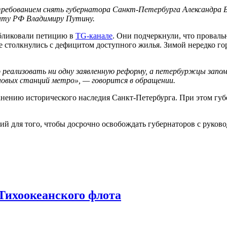
ребованием снять губернатора Санкт-Петербурга Александра Бе
нту РФ Владимиру Путину.
бликовали петицию в
TG-канале
. Они подчеркнули, что провал
столкнулись с дефицитом доступного жилья. Зимой нередко гор
о реализовать ни одну заявленную реформу, а петербуржцы запо
новых станций метро», — говорится в обращении.
анению исторического наследия Санкт-Петербурга. При этом губ
ий для того, чтобы досрочно освобождать губернаторов с руко
Тихоокеанского флота