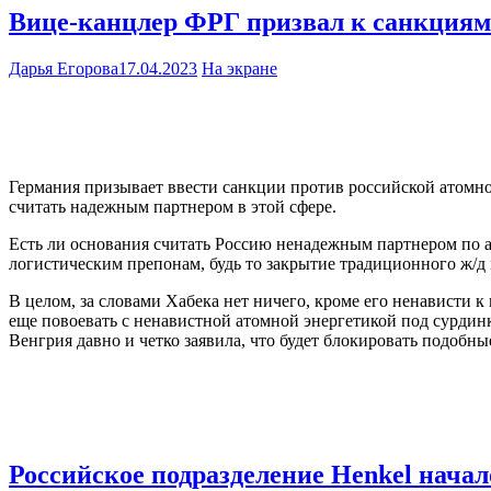
Вице-канцлер ФРГ призвал к санкциям
Дарья Егорова
17.04.2023
На экране
Германия призывает ввести санкции против российской атомно
считать надежным партнером в этой сфере.
Есть ли основания считать Россию ненадежным партнером по а
логистическим препонам, будь то закрытие традиционного ж/д
В целом, за словами Хабека нет ничего, кроме его ненависти 
еще повоевать с ненавистной атомной энергетикой под сурдинк
Венгрия давно и четко заявила, что будет блокировать подоб
Российское подразделение Henkel нача