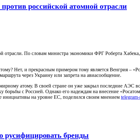
 против российской атомной отрасли
й отрасли. По словам министра экономики ФРГ Роберта Хабека, 
тому? Нет, и прекрасным примером тому является Венгрия – «Ро
 маршрута через Украину или запрета на авиасообщение.
к мирному атому. В своей стране он уже закрыл последние АЭС в
у борьбы с Россией. Однако его надеждам на внесение «Росатом
ные инициативы на уровне ЕС, поделился своим мнением
telegram
ло русифицировать бренды