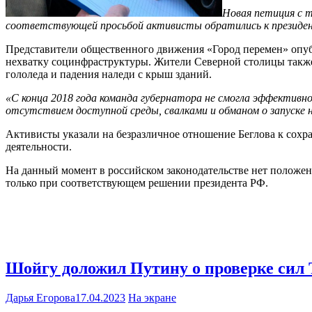
Новая петиция с т
соответствующей просьбой активисты обратились к президе
Представители общественного движения «Город перемен» опу
нехватку социнфраструктуры. Жители Северной столицы также 
гололеда и падения наледи с крыш зданий.
«С конца 2018 года команда губернатора не смогла эффективн
отсутствием доступной среды, свалками и обманом о запуске 
Активисты указали на безразличное отношение Беглова к сохр
деятельности.
На данный момент в российском законодательстве нет положен
только при соответствующем решении президента РФ.
Шойгу доложил Путину о проверке сил 
Дарья Егорова
17.04.2023
На экране