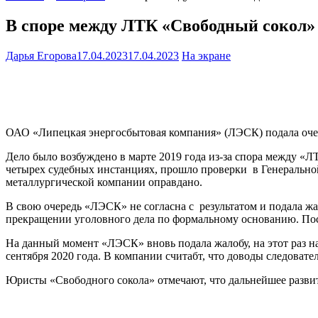
В споре между ЛТК «Свободный сокол»
Дарья Егорова
17.04.2023
17.04.2023
На экране
ОАО «Липецкая энергосбытовая компания» (ЛЭСК) подала оче
Дело было возбуждено в марте 2019 года из-за спора между «Л
четырех судебных инстанциях, прошло проверки в Генеральной
металлургической компании оправдано.
В свою очередь «ЛЭСК» не согласна с результатом и подала ж
прекращении уголовного дела по формальному основанию. По
На данный момент «ЛЭСК» вновь подала жалобу, на этот раз 
сентября 2020 года. В компании считабт, что доводы следоват
Юристы «Свободного сокола» отмечают, что дальнейшее разви