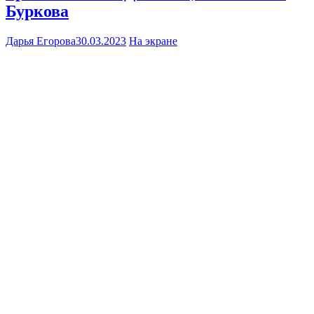
Буркова
Дарья Егорова
30.03.2023
На экране