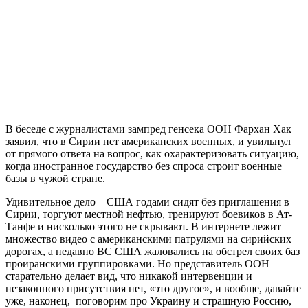
В беседе с журналистами зампред генсека ООН Фархан Хак
заявил, что в Сирии нет американских военных, и увильнул
от прямого ответа на вопрос, как охарактеризовать ситуацию,
когда иностранное государство без спроса строит военные
базы в чужой стране.
Удивительное дело – США годами сидят без приглашения в
Сирии, торгуют местной нефтью, тренируют боевиков в Ат-
Танфе и нисколько этого не скрывают. В интернете лежит
множество видео с американскими патрулями на сирийских
дорогах, а недавно ВС США жаловались на обстрел своих баз
проиранскими группировками. Но представитель ООН
старательно делает вид, что никакой интервенции и
незаконного присутствия нет, «это другое», и вообще, давайте
уже, наконец, поговорим про Украину и страшную Россию,