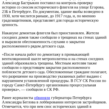
Александр Бастрыкин поставил на контроль проверку
истории со сносом исторического флигеля на улице Егорова,
23Б в Петербурге. По документам, здание якобы возведено в
1930, хотя числится раньше, до 1917 года, и, по мнению
градозащитников, представляет для города историческую
ценность.
Накануне демонтаж флигеля был приостановлен. Жители
соседних домов также сообщили о трещинах на стенах зданий
и выразили обеспокоенность слухами о закрытии
расположенного рядом детского сада.
«После начала работ по демонтажу в примыкающей
вентиляционной шахте метрополитена и на стенах соседних
зданий образовались трещины. Местным жителям также
сообщили о предстоящем закрытии расположенного
поблизости детского сада. Обеспокоенные граждане полагают,
что разрешение на производство указанных работ выдано с
нарушением установленной процедуры. В ГСУ СК России по
городу Санкт-Петербургу организована процессуальная
проверка», — сообщили в СК РФ.
Ранее журналисты
обвиняли
губернатора Петербурга
Александра Беглова в лоббировании интересов застройщиков.
Отмечается, что при нем снос исторических зданий в