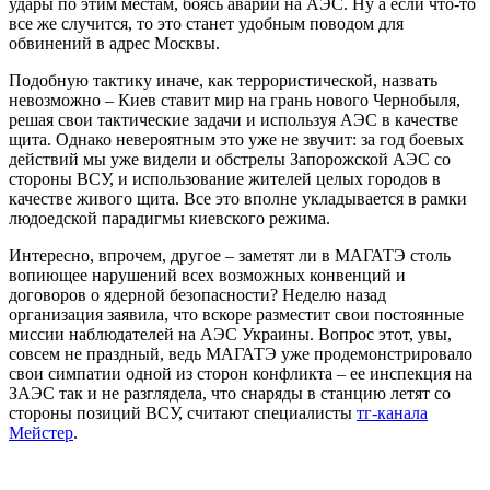
удары по этим местам, боясь аварии на АЭС. Ну а если что-то
все же случится, то это станет удобным поводом для
обвинений в адрес Москвы.
Подобную тактику иначе, как террористической, назвать
невозможно – Киев ставит мир на грань нового Чернобыля,
решая свои тактические задачи и используя АЭС в качестве
щита. Однако невероятным это уже не звучит: за год боевых
действий мы уже видели и обстрелы Запорожской АЭС со
стороны ВСУ, и использование жителей целых городов в
качестве живого щита. Все это вполне укладывается в рамки
людоедской парадигмы киевского режима.
Интересно, впрочем, другое – заметят ли в МАГАТЭ столь
вопиющее нарушений всех возможных конвенций и
договоров о ядерной безопасности? Неделю назад
организация заявила, что вскоре разместит свои постоянные
миссии наблюдателей на АЭС Украины. Вопрос этот, увы,
совсем не праздный, ведь МАГАТЭ уже продемонстрировало
свои симпатии одной из сторон конфликта – ее инспекция на
ЗАЭС так и не разглядела, что снаряды в станцию летят со
стороны позиций ВСУ, считают специалисты
тг-канала
Мейстер
.