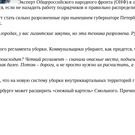
Эксперт Общероссийского народного фронта (ОНФ) в о
, если не наладить работу подрядчиков и правильно распредели
т стать сильно разрозненные при нынешнем губернаторе Петерб
.
х городах, у вас гигантские закупки, но эта техника разрознена
ткого регламента уборки. Коммунальщики убирают, как придется, 
роисходит? Четкий регламент – сначала опасные места, подъемы
так далее. Потом – дороги, и не просто нужно их расчистить, 
, что на новую систему уборки внутриквартальных территорий го
ербурге может расширить «снежный картель» Смольного. Причин