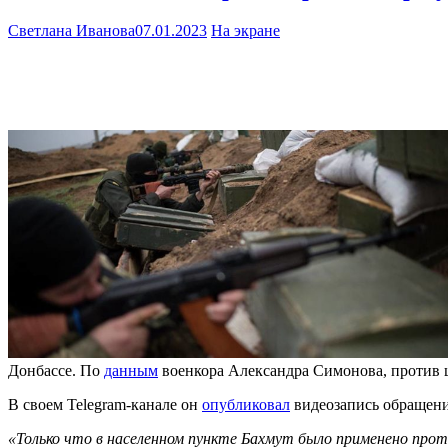
Светлана Иванова
07.01.2023
На экране
Донбассе. По
данным
военкора Александра Симонова, против 
В своем Telegram-канале он
опубликовал
видеозапись обращени
«Только что в населенном пункте Бахмут было применено прот