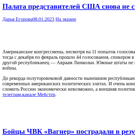
Палата представителей США снова не с
Дарья Егорова
08.01.2023
На экране
Американские конгрессмены, несмотря на 11 попыток голосован
тогда с декабря по февраль прошло 44 голосования, спикером 
другой республиканец — Авраам Линкольн. Южные штаты не пр
войны.
До рекорда полуторовековой давности нынешним республиканца
современных американских политических элитах. И очень конеч
сломить Россию экономически невозможно, а внешняя политика
телеграм-канале Мейстер
.
Бойцы ЧВК «Вагнер» пострадали в рез