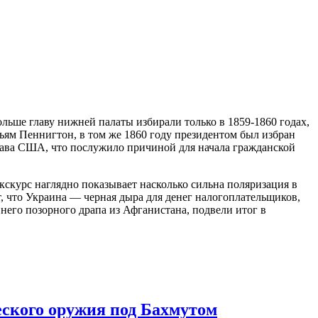
льше главу нижней палаты избирали только в 1859-1860 годах,
льям Пеннигтон, в том же 1860 году президентом был избран
тава США, что послужило причиной для начала гражданской
скурс наглядно показывает насколько сильна поляризация в
т, что Украина — черная дыра для денег налогоплательщиков,
его позорного драпа из Афганистана, подвели итог в
ского оружия под Бахмутом