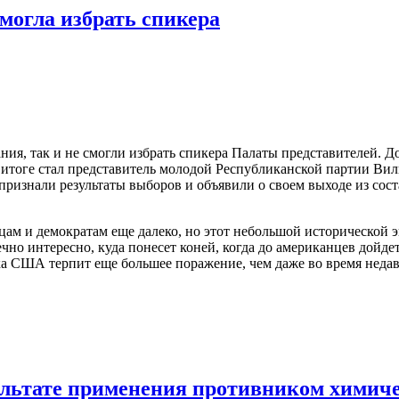
могла избрать спикера
ия, так и не смогли избрать спикера Палаты представителей. До
в итоге стал представитель молодой Республиканской партии Ви
изнали результаты выборов и объявили о своем выходе из сос
м и демократам еще далеко, но этот небольшой исторической эк
но интересно, куда понесет коней, когда до американцев дойде
 США терпит еще большее поражение, чем даже во время недавн
ультате применения противником химиче