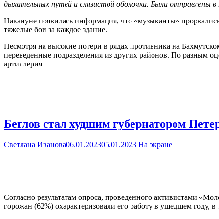
дыхательных путей и слизистой оболочки. Были отправлены в
Накануне появилась информация, что «музыканты» прорвались к
тяжелые бои за каждое здание.
Несмотря на высокие потери в рядах противника на Бахмутско
переведенные подразделения из других районов. По разным оце
артиллерия.
Беглов стал худшим губернатором Пете
Светлана Иванова
06.01.2023
05.01.2023
На экране
Согласно результатам опроса, проведенного активистами «Мол
горожан (62%) охарактеризовали его работу в ушедшем году, в