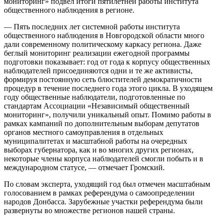
мониторинг» подвел итоги пятилетней работы института
общественного наблюдения в регионе.
— Пять последних лет системной работы института
общественного наблюдения в Новгородской области много
дали современному политическому каркасу региона. Даже
беглый мониторинг реализации ежегодной программы
подготовки показывает: год от года к корпусу общественных
наблюдателей присоединяются одни и те же активисты,
формируя постоянную сеть блюстителей демократичности
процедур в течение последнего года этого цикла. В уходящем
году общественные наблюдатели, подготовленные по
стандартам Ассоциации «Независимый общественный
мониторинг», получили уникальный опыт. Помимо работы в
рамках кампаний по дополнительным выборам депутатов
органов местного самоуправления в отдельных
муниципалитетах и масштабной работы на очередных
выборах губернатора, как и во многих других регионах,
некоторые члены корпуса наблюдателей смогли побыть и в
международном статусе, — отмечает Громский.
По словам эксперта, уходящий год был отмечен масштабным
голосованием в рамках референдума о самоопределении
народов Донбасса. Зарубежные участки референдума были
развернуты во множестве регионов нашей страны.