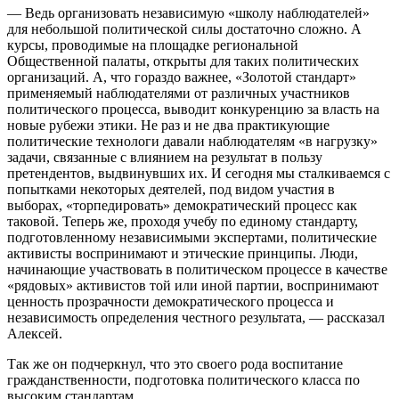
— Ведь организовать независимую «школу наблюдателей»
для небольшой политической силы достаточно сложно. А
курсы, проводимые на площадке региональной
Общественной палаты, открыты для таких политических
организаций. А, что гораздо важнее, «Золотой стандарт»
применяемый наблюдателями от различных участников
политического процесса, выводит конкуренцию за власть на
новые рубежи этики. Не раз и не два практикующие
политические технологи давали наблюдателям «в нагрузку»
задачи, связанные с влиянием на результат в пользу
претендентов, выдвинувших их. И сегодня мы сталкиваемся с
попытками некоторых деятелей, под видом участия в
выборах, «торпедировать» демократический процесс как
таковой. Теперь же, проходя учебу по единому стандарту,
подготовленному независимыми экспертами, политические
активисты воспринимают и этические принципы. Люди,
начинающие участвовать в политическом процессе в качестве
«рядовых» активистов той или иной партии, воспринимают
ценность прозрачности демократического процесса и
независимость определения честного результата, — рассказал
Алексей.
Так же он подчеркнул, что это своего рода воспитание
гражданственности, подготовка политического класса по
высоким стандартам.