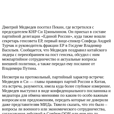
Дмитрий Медведев посетил Пекин, где встретился с
председателем КНР Си Цзиньпином. Он приехал в составе
партийной делегации «Единой России», куда также вошли
секретарь генсовета ЕР, первый вице-спикер Совфеда Андрей
Турчак и руководитель фракции ЕР в Госдуме Владимир
Васильев. Сообщается, что Медведев поздравил китайского
лидера с переизбранием на пост генсека, обсудил с ним
межпартийное сотрудничество и актуальные вопросы
внешней политики, а также передал ему послание от
Владимира Путина.
Несмотря на протокольный, партийный характер встречи:
Медведев и Си — главы правящих партий России и Китая,
эта встреча, разумеется, имела куда более глубокое измерение.
Медведев выступил в виде конфиденциального посланника и
медиатора для обмена мнениями по каким-то особо важным
вопросам или предложениям, передать которые не доверили
даже представителям МИДа. Тяжело сказать, что это было –
вопросы ли военного или экономического сотрудничества,
согласования действий в Совбезе ООН или еще что-то –