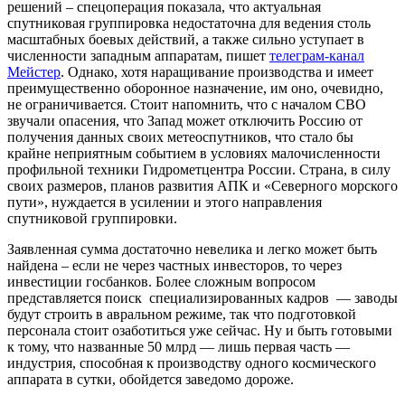
решений – спецоперация показала, что актуальная
спутниковая группировка недостаточна для ведения столь
масштабных боевых действий, а также сильно уступает в
численности западным аппаратам, пишет
телеграм-канал
Мейстер
. Однако, хотя наращивание производства и имеет
преимущественно оборонное назначение, им оно, очевидно,
не ограничивается. Стоит напомнить, что с началом СВО
звучали опасения, что Запад может отключить Россию от
получения данных своих метеоспутников, что стало бы
крайне неприятным событием в условиях малочисленности
профильной техники Гидрометцентра России. Страна, в силу
своих размеров, планов развития АПК и «Северного морского
пути», нуждается в усилении и этого направления
спутниковой группировки.
Заявленная сумма достаточно невелика и легко может быть
найдена – если не через частных инвесторов, то через
инвестиции госбанков. Более сложным вопросом
представляется поиск специализированных кадров — заводы
будут строить в авральном режиме, так что подготовкой
персонала стоит озаботиться уже сейчас. Ну и быть готовыми
к тому, что названные 50 млрд — лишь первая часть —
индустрия, способная к производству одного космического
аппарата в сутки, обойдется заведомо дороже.