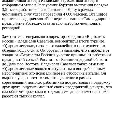
авиационный завод и Казанский вертолетный завод. В
отборочном этапе в Республике Бурятия выступили порядка
3,5 тысяч работников, а в Ростове-на-Дону в рамках
чемпионата силу удара проверили 4 600 человек. Эта цифра
принесла предприятию «Роствертол» звание «Самое ударное
предприятие Ростеха», став за всю историю чемпионата
рекордной.
Заместитель генерального директора холдинга «Вертолеты
России» Владислав Савельев, комментируя итоги турнира
«Ударная десятка», назвал его важнейшим преимуществом
объединяющую силу. Он обратил внимание, что в проекте от
холдинга «Вертолеты России» участие принимают работники
предприятий со всей России – от Калининградской области
до Дальнего Востока. Владислав Савельев также отметил:
«Ударная десятка» является актуальным и востребованным
мероприятием: это показали первые отборочные этапы. Он
выразил уверенность в том, что единение в рамках
соревнований помогло работникам почувствовать поддержку
друг друга, ощутить масштаб своих предприятий, увидеть, что
над общими проектами и задачами ежедневно вместе с ними
работают тысячи коллег.