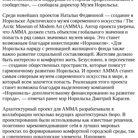
сообщества», — сообщила директор Музея Норильска.
Среди новейших проектов Натальи Федяниной — создание в
Норильске Арктического музея современного искусства / The
Arctic Museum of Modern Art (AMMA). Автор проекта уверена,
что АММА должен стать объектом глобального значения и
попасть в ряд самых значимых музеев мира. Это станет
возможным благодаря инвестициям «Норникеля». «Для
Норильска наряду с реновацией жилищного фонда также
важно развитие социальной составляющей. Жителям должно
быть интересно и комфортно жить. Безусловно, в перспективе
— создание общественных пространств, которые помогут
гармоничному развитию Норильска. И проект АММА станет
самым северным музеем современного искусства в мире, в
который всем захочется попасть. Реализация этого проекта
станет возможна благодаря выделенному компанией
«Норникель» дополнительному финансированию на развитие
города», — отмечал ранее мэр Норильска Дмитрий Карасев.
Архитектурный проект для АММА разрабатывали в
коллаборации несколько ведущих архитектурных бюро. В
проектировании были использованы как известные решения,
позитивно зарекомендовавшие себя в лучших мировых
проектах по формированию комфортной городской среды, так
и совершенно новаторские элементы. Например,