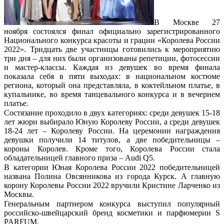
В Москве 27
ноября состоялся финал официально зарегистрированного
Национального конкурса красоты и грации «Королева России
2022». Тридцать две участницы готовились к мероприятию
три дня – для них были организованы репетиции, фотосессии
и мастер-классы. Каждая из девушек во время финала
показала себя в пяти выходах: в национальном костюме
региона, который она представляла, в коктейльном платье, в
купальнике, во время танцевального конкурса и в вечернем
платье.
Состязание проходило в двух категориях: среди девушек 15-18
лет жюри выбирало Юную Королеву России, а среди девушек
18-24 лет – Королеву России. На церемонии награждения
девушки получили 14 титулов, а две победительницы –
короны Королев. Кроме того, Королева России стала
обладательницей главного приза – Audi Q5.
В категории Юная Королева России 2022 победительницей
названа Полина Овсянникова из города Курск. А главную
корону Королевы России 2022 вручили Кристине Ларченко из
Москвы.
Генеральным партнером конкурса выступил популярный
российско-швейцарский бренд косметики и парфюмерии S
PARFUM.