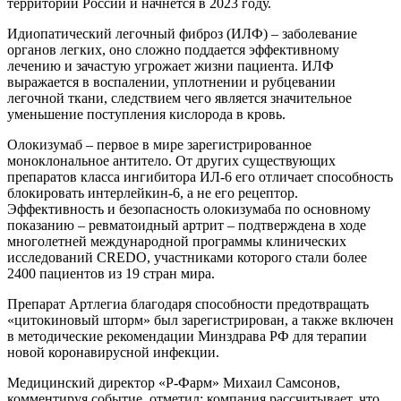
территории России и начнется в 2023 году.
Идиопатический легочный фиброз (ИЛФ) – заболевание
органов легких, оно сложно поддается эффективному
лечению и зачастую угрожает жизни пациента. ИЛФ
выражается в воспалении, уплотнении и рубцевании
легочной ткани, следствием чего является значительное
уменьшение поступления кислорода в кровь.
Олокизумаб – первое в мире зарегистрированное
моноклональное антитело. От других существующих
препаратов класса ингибитора ИЛ-6 его отличает способность
блокировать интерлейкин-6, а не его рецептор.
Эффективность и безопасность олокизумаба по основному
показанию – ревматоидный артрит – подтверждена в ходе
многолетней международной программы клинических
исследований CREDO, участниками которого стали более
2400 пациентов из 19 стран мира.
Препарат Артлегиа благодаря способности предотвращать
«цитокиновый шторм» был зарегистрирован, а также включен
в методические рекомендации Минздрава РФ для терапии
новой коронавирусной инфекции.
Медицинский директор «Р-Фарм» Михаил Самсонов,
комментируя событие, отметил: компания рассчитывает, что