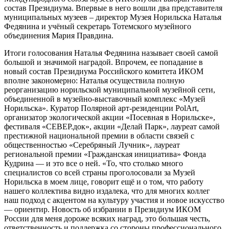
состав Президиума. Впервые в него вошли два представителя
муниципальных музеев – директор Музея Норильска Наталья
Федянина и учёный секретарь Тотемского музейного
объединения Мария Правдина.
Итоги голосования Наталья Федянина называет своей самой
большой и значимой наградой. Впрочем, ее попадание в
новый состав Президиума Российского комитета ИКОМ
вполне закономерно: Наталья осуществила полную
реорганизацию норильской муниципальной музейной сети,
объединенной в музейно-выставочный комплекс «Музей
Норильска». Куратор Полярной арт-резиденции PolArt,
организатор экологической акции «Посевная в Норильске»,
фестиваля «СЕВЕР.док», акции «Делай Парк», лауреат самой
престижной национальной премии в области связей с
общественностью «Серебряный Лучник», лауреат
региональной премии «Гражданская инициатива» Фонда
Кудрина — и это все о ней. «То, что столько много
специалистов со всей страны проголосовали за Музей
Норильска в моем лице, говорит ещё и о том, что работу
нашего коллектива видно издалека, что для многих коллег
наш подход с акцентом на культуру участия и новое искусство
— ориентир. Новость об избрании в Президиум ИКОМ
России для меня дороже всяких наград, это большая честь,
ответственность и поддержка со стороны профессионального