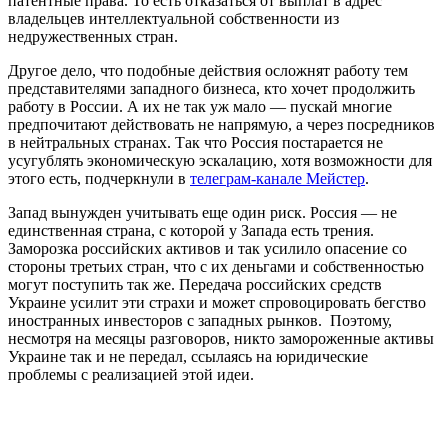
патентные права. То есть отказаться от выплат в адрес
владельцев интеллектуальной собственности из
недружественных стран.
Другое дело, что подобные действия осложнят работу тем
представителями западного бизнеса, кто хочет продолжить
работу в России. А их не так уж мало — пускай многие
предпочитают действовать не напрямую, а через посредников
в нейтральных странах. Так что Россия постарается не
усугублять экономическую эскалацию, хотя возможности для
этого есть, подчеркнули в
телеграм-канале Мейстер
.
Запад вынужден учитывать еще один риск. Россия — не
единственная страна, с которой у Запада есть трения.
Заморозка российских активов и так усилило опасение со
стороны третьих стран, что с их деньгами и собственностью
могут поступить так же. Передача российских средств
Украине усилит эти страхи и может спровоцировать бегство
иностранных инвесторов с западных рынков. Поэтому,
несмотря на месяцы разговоров, никто замороженные активы
Украине так и не передал, ссылаясь на юридические
проблемы с реализацией этой идеи.