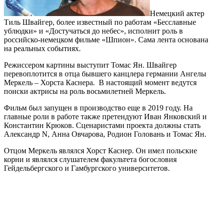
Немецкий актер
Тиль Швайгер, более известный по работам «Бесславные
ублюдки» и «Достучаться до небес», исполнит роль в
российско-немецком фильме «Шпион». Сама лента основана
на реальных событиях.
Режиссером картины выступит Томас Ян. Швайгер
перевоплотится в отца бывшего канцлера германии Ангелы
Меркель – Хорста Каснера. В настоящий момент ведутся
поиски актрисы на роль восьмилетней Меркель.
Фильм был запущен в производство еще в 2019 году. На
главные роли в работе также претендуют Иван Янковский и
Константин Крюков. Сценаристами проекта должны стать
Александр N, Анна Овчарова, Родион Головань и Томас Ян.
Отцом Меркель являлся Хорст Каснер. Он имел польские
корни и являлся слушателем факультета богословия
Гейдельбергского и Гамбургского университетов.