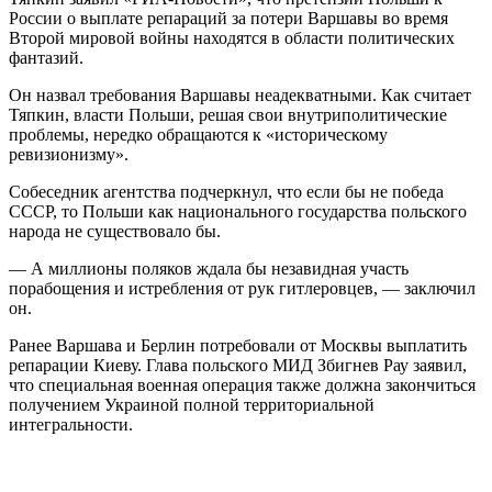
России о выплате репараций за потери Варшавы во время
Второй мировой войны находятся в области политических
фантазий.
Он назвал требования Варшавы неадекватными. Как считает
Тяпкин, власти Польши, решая свои внутриполитические
проблемы, нередко обращаются к «историческому
ревизионизму».
Собеседник агентства подчеркнул, что если бы не победа
СССР, то Польши как национального государства польского
народа не существовало бы.
— А миллионы поляков ждала бы незавидная участь
порабощения и истребления от рук гитлеровцев, — заключил
он.
Ранее Варшава и Берлин потребовали от Москвы выплатить
репарации Киеву. Глава польского МИД Збигнев Рау заявил,
что специальная военная операция также должна закончиться
получением Украиной полной территориальной
интегральности.