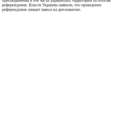
присоединении к РФ части украинских территорий по итогам
референдумов. Власти Украины заявили, что проведение
референдумов лишает шанса на дипломатию.