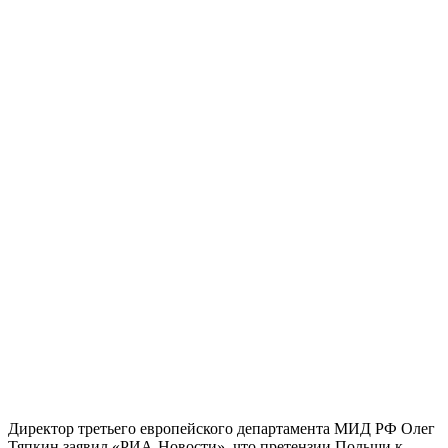
Директор третьего европейского департамента МИД РФ Олег
Тяпкин заявил «РИА-Новости», что претензии Польши к