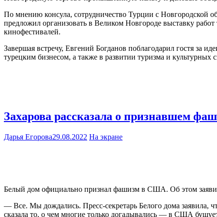
По мнению консула, сотрудничество Турции с Новгородской обл
предложил организовать в Великом Новгороде выставку работ 
кинофестивалей.
Завершая встречу, Евгений Богданов поблагодарил гостя за и
турецким бизнесом, а также в развитии туризма и культурных с
Захарова рассказала о признавшем фа
Дарья Егорова
29.08.2022
На экране
Белый дом официально признал фашизм в США. Об этом заяв
— Все. Мы дождались. Пресс-секретарь Белого дома заявила, 
сказала то, о чем многие только догадывались — в США бушует