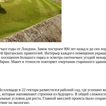
асе езды от Лондона. Замок построен 900 лет назад и до сих по
цей британских правителей. Интерьер каждого помещения украш
з посещения большого парка и осмотра охотничьих угодий монарх
Марии. Макет в точности повторяет очертания старинного здания
На площади в 22 гектара разместился райский сад, где успешно 
, которые напоминают строения из будущего. В общей сложности
льные условия для роста. Главной миссией проекта было сохра
твие на экологию.