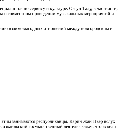
циалистов по сервису и культуре. Озгун Талу, в частности,
шла о совместном проведении музыкальных мероприятий и
живанию взаимовыгодных отношений между новгородским и
их этим занимаются республиканцы. Карин Жан-Пьер вслух
 израильский государственный деятель скажет, что «среди