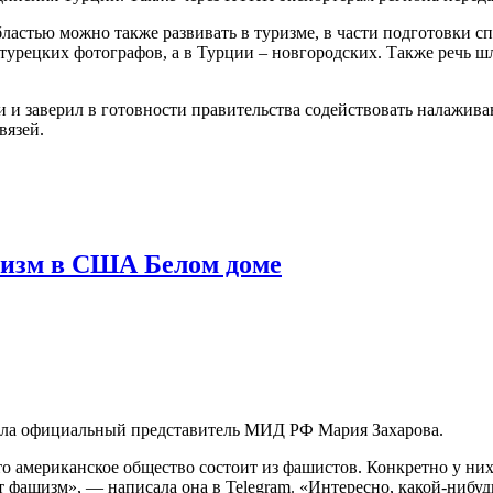
астью можно также развивать в туризме, в части подготовки спе
турецких фотографов, а в Турции – новгородских. Также речь 
деи и заверил в готовности правительства содействовать нала
вязей.
шизм в США Белом доме
ила официальный представитель МИД РФ Мария Захарова.
что американское общество состоит из фашистов. Конкретно у н
 фашизм», — написала она в Telegram. «Интересно, какой-нибудь