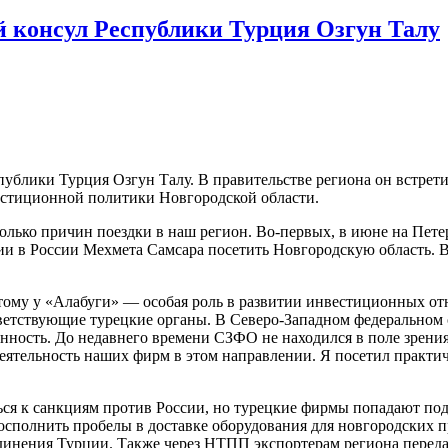
 консул Республики Турция Озгун Талу
публики Турция Озгун Талу. В правительстве региона он встрет
естиционной политики Новгородской области.
колько причин поездки в наш регион. Во-первых, в июне на Пе
 в России Мехмета Самсара посетить Новгородскую область. Вт
ому у «Алабуги» — особая роль в развитии инвестиционных отн
етствующие турецкие органы. В Северо-Западном федеральном о
ность. До недавнего времени СЗФО не находился в поле зрения
ятельность наших фирм в этом направлении. Я посетил практиче
ься к санкциям против России, но турецкие фирмы попадают под 
сполнить пробелы в доставке оборудования для новгородских пр
инения Турции. Также через НТПП экспортерам региона переда