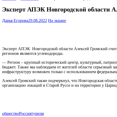
Эксперт АПЭК Новгородской области А
Дарья Егорова
29.08.2022
На экране
Эксперт АПЭК Новгородской области Алексей Громский считает
регионов являются углеводороды.
— Регион – крупный исторический центр, культурный, патриоти
бюджет. Также мы наблюдаем от жителей области серьезный зап
инфраструктуру возможен только с использованием федеральны
Алексей Громский также подчеркнул, что Новгородская област
организацию локаций в Старой Руссе и на территории у Цариц
общество
Россия
туризм