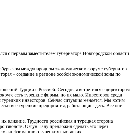
ился с первым заместителем губернатора Новгородской области
тербургском международном экономическом форуме губернатор
орая – создание в регионе особой экономической зоны по
ошений Турции с Россией. Сегодня я встретился с директором
круге есть турецкие фирмы, но их мало. Инвесторов среди
 турецких инвесторов. Сейчас ситуация меняется. Мы хотим
ски все турецкие предприятия, работающие здесь. Все они
их влияние. Трудности российская и турецкая сторона
оизводств. Озгун Талу предложил сделать это через
дут информацию о турецких выставках.