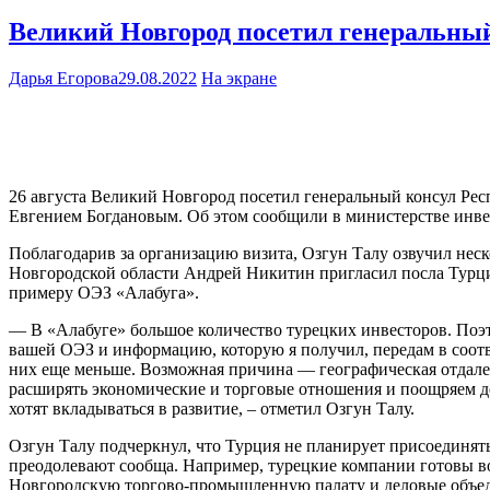
Великий Новгород посетил генеральный
Дарья Егорова
29.08.2022
На экране
26 августа Великий Новгород посетил генеральный консул Рес
Евгением Богдановым. Об этом сообщили в министерстве инв
Поблагодарив за организацию визита, Озгун Талу озвучил нес
Новгородской области Андрей Никитин пригласил посла Турции
примеру ОЭЗ «Алабуга».
— В «Алабуге» большое количество турецких инвесторов. Поэт
вашей ОЭЗ и информацию, которую я получил, передам в соотв
них еще меньше. Возможная причина — географическая отдален
расширять экономические и торговые отношения и поощряем де
хотят вкладываться в развитие, – отметил Озгун Талу.
Озгун Талу подчеркнул, что Турция не планирует присоединят
преодолевают сообща. Например, турецкие компании готовы во
Новгородскую торгово-промышленную палату и деловые объед