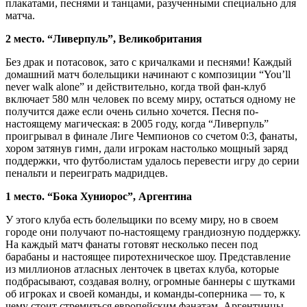
плакатами, песнями и танцами, разученными специально для
матча.
2 место. “Ливерпуль”, Великобритания
Без драк и потасовок, зато с кричалками и песнями! Каждый
домашний матч болельщики начинают с композиции “You’ll
never walk alone” и действительно, когда твой фан-клуб
включает 580 млн человек по всему миру, остаться одному не
получится даже если очень сильно хочется. Песня по-
настоящему магическая: в 2005 году, когда “Ливерпуль”
проигрывал в финале Лиге Чемпионов со счетом 0:3, фанаты,
хором затянув гимн, дали игрокам настолько мощный заряд
поддержки, что футболистам удалось перевести игру до серии
пенальти и переиграть мадридцев.
1 место. “Бока Хуниорос”, Аргентина
У этого клуба есть болельщики по всему миру, но в своем
городе они получают по-настоящему грандиозную поддержку.
На каждый матч фанаты готовят несколько песен под
барабаны и настоящее пиротехническое шоу. Представление
из миллионов атласных ленточек в цветах клуба, которые
подбрасывают, создавая волну, огромные баннеры с шутками
об игроках и своей команды, и команды-соперника — то, к
чему стоит стремиться европейским фанатам. Аргентинцы