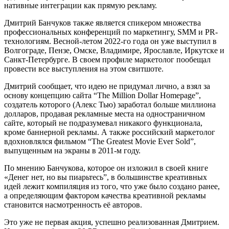
нативные интеграции как прямую рекламу.
Дмитрий Банчуков также является спикером множества
профессиональных конференций по маркетингу, SMM и PR-
технологиям. Весной-летом 2022-го года он уже выступил в
Волгограде, Пензе, Омске, Владимире, Ярославле, Иркутске и
Санкт-Петербурге. В своем профиле маркетолог пообещал
провести все выступления на этом свитшоте.
Дмитрий сообщает, что идею не придумал лично, а взял за
основу концепцию сайта “The Million Dollar Homepage”,
создатель которого (Алекс Тью) заработал больше миллиона
долларов, продавая рекламные места на одностраничном
сайте, который не подразумевал никакого функционала,
кроме баннерной рекламы. А также российский маркетолог
вдохновлялся фильмом “The Greatest Movie Ever Sold”,
выпущенным на экраны в 2011-м году.
По мнению Банчукова, которое он изложил в своей книге
«Денег нет, но вы пиарьтесь”, в большинстве креативных
идей лежит компиляция из того, что уже было создано ранее,
а определяющим фактором качества креативной рекламы
становится насмотренность её авторов.
Это уже не первая акция, успешно реализованная Дмитрием.