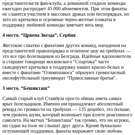
представительств фан-клуба, а домашний стадион команды
ежегодно распродает 45 000 абонементов. При этом фанаты
не славятся участием в массовых драках или беспорядках, но
зато их кричалки и огромные черно-желтые плакаты в
поддержку любимой команды замечает весь мир.
4 место. “Црвена Звезда”, Сербия
Жестокие схватки с фанатами других команд, нападения на
представителей правопорядка и огненное шоу на трибунах —
это все про болельщиков из Белграда. Идейные вдохновители
и старшие товарищи московского “Спартака” часто
скандируют кричалки в поддержку наших красно-белых и
вместе с фанатами “Олимпиакоса” образуют громогласный
околофутбольный триумвират “Православные братья”.
3 место. “Бешикташ”
Самый старый клуб Стамбула просто обязан иметь самых
ярых болельщиков. Именно им принадлежит абсолютный
рекорд по громкости на трибунах — 135 децибел, это больше,
чем уровень шума, который возникает при взлете реактивного
самолета. На матчах “Бешикташа” так громко, что ни игроки,
ни судьи на поле не слышат друг друга. Кроме буквально
оглушающей поддержки, фанаты выражают свою любовь