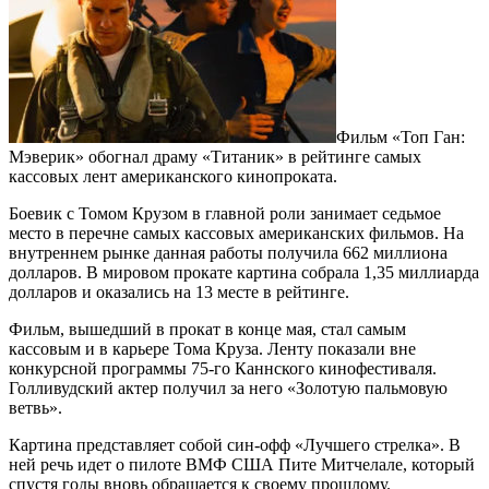
Фильм «Топ Ган:
Мэверик» обогнал драму «Титаник» в рейтинге самых
кассовых лент американского кинопроката.
Боевик с Томом Крузом в главной роли занимает седьмое
место в перечне самых кассовых американских фильмов. На
внутреннем рынке данная работы получила 662 миллиона
долларов. В мировом прокате картина собрала 1,35 миллиарда
долларов и оказались на 13 месте в рейтинге.
Фильм, вышедший в прокат в конце мая, стал самым
кассовым и в карьере Тома Круза. Ленту показали вне
конкурсной программы 75-го Каннского кинофестиваля.
Голливудский актер получил за него «Золотую пальмовую
ветвь».
Картина представляет собой син-офф «Лучшего стрелка». В
ней речь идет о пилоте ВМФ США Пите Митчелале, который
спустя годы вновь обращается к своему прошлому.