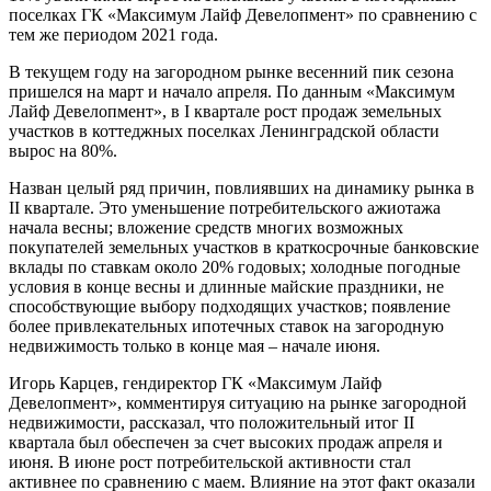
поселках ГК «Максимум Лайф Девелопмент» по сравнению с
тем же периодом 2021 года.
В текущем году на загородном рынке весенний пик сезона
пришелся на март и начало апреля. По данным «Максимум
Лайф Девелопмент», в I квартале рост продаж земельных
участков в коттеджных поселках Ленинградской области
вырос на 80%.
Назван целый ряд причин, повлиявших на динамику рынка в
II квартале. Это уменьшение потребительского ажиотажа
начала весны; вложение средств многих возможных
покупателей земельных участков в краткосрочные банковские
вклады по ставкам около 20% годовых; холодные погодные
условия в конце весны и длинные майские праздники, не
способствующие выбору подходящих участков; появление
более привлекательных ипотечных ставок на загородную
недвижимость только в конце мая – начале июня.
Игорь Карцев, гендиректор ГК «Максимум Лайф
Девелопмент», комментируя ситуацию на рынке загородной
недвижимости, рассказал, что положительный итог II
квартала был обеспечен за счет высоких продаж апреля и
июня. В июне рост потребительской активности стал
активнее по сравнению с маем. Влияние на этот факт оказали