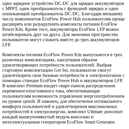
одно зарядное устройство DC-DC для зарядки аккумуляторов
с MPPT, один преобразователь с функцией зарядки и один
понижающий преобразователь DC-DC. Благодаря меньшему
числу компонентов EcoFlow Power Hub пользователям проще
расширять или разукрупнять комплекты питания EcoFlow
Power Kits. Кроме того, аккумуляторы EcoFlow LFP можно
штабелировать друг на друга. Для экономии пространства
пользователи могут сложить вместе до трех аккумуляторов
LFP.
Комплекты питания EcoFlow Power Kits выпускаются в трех
различных комплектациях, наилучшим образом
удовлетворяющих потребности пользователей. Выбрав
стартовую комплектацию Get Set, пользователи смогут
удовлетворить свои базовые потребности в электропитании с
помощью станции EcoFlow Power Hub и аккумуляторов LFP.
В комплект Premium входит смарт-панель распределения
переменного/постоянного тока, обеспечивающая
пользователям возможность управления энергопотреблением
на уровне цепей. И наконец, для обеспечения оптимального
комфорта пользователей и удовлетворения максимальных
потребностей в электроэнергии, комплект Ultimate дополнит
каждый вышеупомянутый модуль консолью и
интеллектуальным генератором EcoFlow Smart Generator.