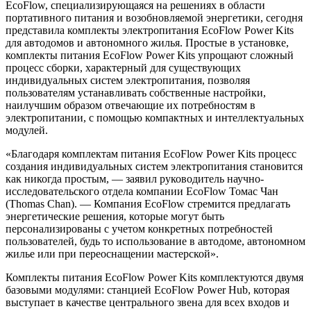
EcoFlow, специализирующаяся на решениях в области
портативного питания и возобновляемой энергетики, сегодня
представила комплекты электропитания EcoFlow Power Kits
для автодомов и автономного жилья. Простые в установке,
комплекты питания EcoFlow Power Kits упрощают сложный
процесс сборки, характерный для существующих
индивидуальных систем электропитания, позволяя
пользователям устанавливать собственные настройки,
наилучшим образом отвечающие их потребностям в
электропитании, с помощью компактных и интеллектуальных
модулей.
«Благодаря комплектам питания EcoFlow Power Kits процесс
создания индивидуальных систем электропитания становится
как никогда простым, — заявил руководитель научно-
исследовательского отдела компании EcoFlow Томас Чан
(Thomas Chan). — Компания EcoFlow стремится предлагать
энергетические решения, которые могут быть
персонализированы с учетом конкретных потребностей
пользователей, будь то использование в автодоме, автономном
жилье или при переоснащении мастерской».
Комплекты питания EcoFlow Power Kits комплектуются двумя
базовыми модулями: станцией EcoFlow Power Hub, которая
выступает в качестве центрального звена для всех входов и