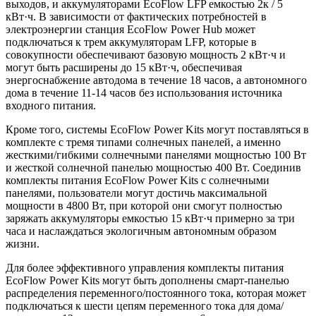
выходов, и аккумуляторами EcoFlow LFP емкостью 2к / 5
кВт·ч. В зависимости от фактических потребностей в
электроэнергии станция EcoFlow Power Hub может
подключаться к трем аккумуляторам LFP, которые в
совокупности обеспечивают базовую мощность 2 кВт·ч и
могут быть расширены до 15 кВт·ч, обеспечивая
энергоснабжение автодома в течение 18 часов, а автономного
дома в течение 11-14 часов без использования источника
входного питания.
Кроме того, системы EcoFlow Power Kits могут поставляться в
комплекте с тремя типами солнечных панелей, а именно
жесткими/гибкими солнечными панелями мощностью 100 Вт
и жесткой солнечной панелью мощностью 400 Вт. Соединив
комплекты питания EcoFlow Power Kits с солнечными
панелями, пользователи могут достичь максимальной
мощности в 4800 Вт, при которой они смогут полностью
заряжать аккумуляторы емкостью 15 кВт·ч примерно за три
часа и наслаждаться экологичным автономным образом
жизни.
Для более эффективного управления комплекты питания
EcoFlow Power Kits могут быть дополнены смарт-панелью
распределения переменного/постоянного тока, которая может
подключаться к шести цепям переменного тока для дома/