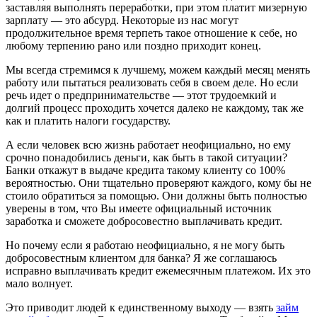
заставляя выполнять переработки, при этом платит мизерную
зарплату — это абсурд. Некоторые из нас могут
продолжительное время терпеть такое отношение к себе, но
любому терпению рано или поздно приходит конец.
Мы всегда стремимся к лучшему, можем каждый месяц менять
работу или пытаться реализовать себя в своем деле. Но если
речь идет о предпринимательстве — этот трудоемкий и
долгий процесс проходить хочется далеко не каждому, так же
как и платить налоги государству.
А если человек всю жизнь работает неофициально, но ему
срочно понадобились деньги, как быть в такой ситуации?
Банки откажут в выдаче кредита такому клиенту со 100%
вероятностью. Они тщательно проверяют каждого, кому бы не
стоило обратиться за помощью. Они должны быть полностью
уверены в том, что Вы имеете официальный источник
заработка и сможете добросовестно выплачивать кредит.
Но почему если я работаю неофициально, я не могу быть
добросовестным клиентом для банка? Я же соглашаюсь
исправно выплачивать кредит ежемесячным платежом. Их это
мало волнует.
Это приводит людей к единственному выходу — взять
займ