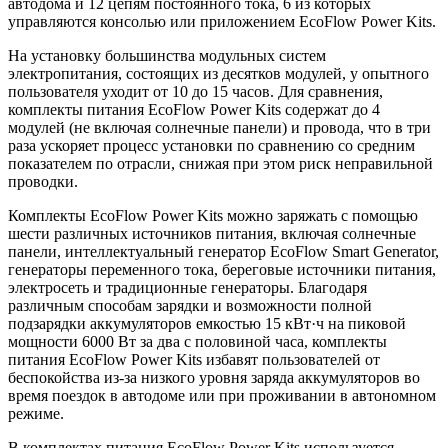
автодома и 12 цепям постоянного тока, 6 из которых
управляются консолью или приложением EcoFlow Power Kits.
На установку большинства модульных систем
электропитания, состоящих из десятков модулей, у опытного
пользователя уходит от 10 до 15 часов. Для сравнения,
комплекты питания EcoFlow Power Kits содержат до 4
модулей (не включая солнечные панели) и провода, что в три
раза ускоряет процесс установки по сравнению со средним
показателем по отрасли, снижая при этом риск неправильной
проводки.
Комплекты EcoFlow Power Kits можно заряжать с помощью
шести различных источников питания, включая солнечные
панели, интеллектуальный генератор EcoFlow Smart Generator,
генераторы переменного тока, береговые источники питания,
электросеть и традиционные генераторы. Благодаря
различным способам зарядки и возможности полной
подзарядки аккумуляторов емкостью 15 кВт·ч на пиковой
мощности 6000 Вт за два с половиной часа, комплекты
питания EcoFlow Power Kits избавят пользователей от
беспокойства из-за низкого уровня заряда аккумуляторов во
время поездок в автодоме или при проживании в автономном
режиме.
В комплектах питания EcoFlow Power Kits используется