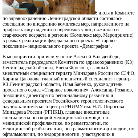
6 июля в Комитете
по здравоохранению Ленинградской области состоялось
совещание по внедрению комплекса мер, направленного на
профилактику падений и переломов у лиц пожилого и
старческого возраста в регионе (Комплекс мер, Мероприятие)
в рамках реализации федерального проекта «Старшее
поколение» национального проекта «Демография».
В мероприятии приняли участие Алексей Вальденберг,
заместитель председателя Комитета по здравоохранению (КЗ)
Ленинградской области, Елена Фролова, главный
внештатный специалист гериатр Минздрава России по СЗФО,
Карина Цаголова, главный внештатный специалист гериатр
КЗ Ленинградской области, Илья Бабенко, руководитель
проектного офиса «Старшее поколение», Александр Розанов,
помощник директора по региональному развитию и
федеральным проектам Российского геронтологического
научно-клинического центра РНИМУ им. Н.И. Пирогова
Минздрава России (РГНКЦ), главные внештатные
специалисты по скорой медицинской помощи, по
медицинской профилактике, по ревматологии, по
медицинской реабилитации, по травматологии-ортопедии, по
офтальмологии, по эндокринологии, участвующих в