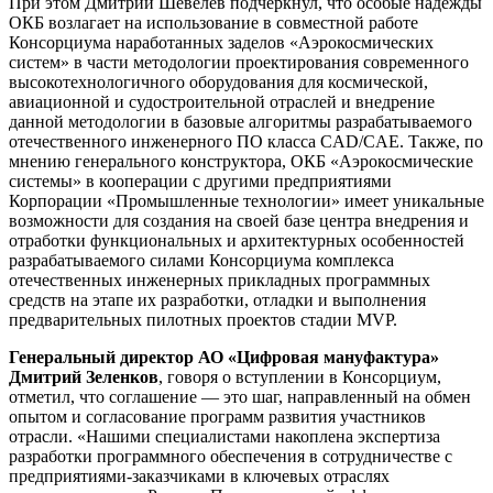
При этом Дмитрий Шевелев подчеркнул, что особые надежды
ОКБ возлагает на использование в совместной работе
Консорциума наработанных заделов «Аэрокосмических
систем» в части методологии проектирования современного
высокотехнологичного оборудования для космической,
авиационной и судостроительной отраслей и внедрение
данной методологии в базовые алгоритмы разрабатываемого
отечественного инженерного ПО класса CAD/CAE. Также, по
мнению генерального конструктора, ОКБ «Аэрокосмические
системы» в кооперации с другими предприятиями
Корпорации «Промышленные технологии» имеет уникальные
возможности для создания на своей базе центра внедрения и
отработки функциональных и архитектурных особенностей
разрабатываемого силами Консорциума комплекса
отечественных инженерных прикладных программных
средств на этапе их разработки, отладки и выполнения
предварительных пилотных проектов стадии MVP.
Генеральный директор АО «Цифровая мануфактура»
Дмитрий Зеленков
, говоря о вступлении в Консорциум,
отметил, что соглашение — это шаг, направленный на обмен
опытом и согласование программ развития участников
отрасли. «Нашими специалистами накоплена экспертиза
разработки программного обеспечения в сотрудничестве с
предприятиями-заказчиками в ключевых отраслях