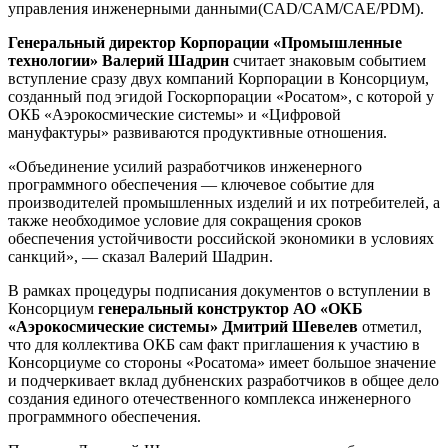
управления инженерными данными(CAD/CAM/CAE/PDM).
Генеральный директор Корпорации «Промышленные
технологии» Валерий Шадрин
считает знаковым событием
вступление сразу двух компаний Корпорации в Консорциум,
созданный под эгидой Госкорпорации «Росатом», с которой у
ОКБ «Аэрокосмические системы» и «Цифровой
мануфактуры» развиваются продуктивные отношения.
«Объединение усилий разработчиков инженерного
программного обеспечения — ключевое событие для
производителей промышленных изделий и их потребителей, а
также необходимое условие для сокращения сроков
обеспечения устойчивости российской экономики в условиях
санкций», — сказал Валерий Шадрин.
В рамках процедуры подписания документов о вступлении в
Консорциум
генеральный конструктор АО «ОКБ
«Аэрокосмические системы»
Дмитрий Шевелев
отметил,
что для коллектива ОКБ сам факт приглашения к участию в
Консорциуме со стороны «Росатома» имеет большое значение
и подчеркивает вклад дубненских разработчиков в общее дело
создания единого отечественного комплекса инженерного
программного обеспечения.