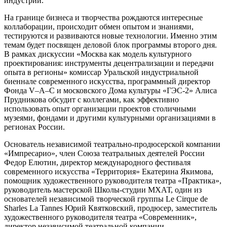
индустрий.
На границе бизнеса и творчества рождаются интересные
коллаборации, происходит обмен опытом и знаниями,
тестируются и развиваются новые технологии. Именно этим
темам будет посвящен деловой блок программы второго дня.
В рамках дискуссии «Москва как модель культурного
проектирования: инструменты децентрализации и передачи
опыта в регионы» комиссар Уральской индустриальной
биеннале современного искусства, программный директор
Фонда V–A–C и московского Дома культуры «ГЭС-2» Алиса
Прудникова обсудит с коллегами, как эффективно
использовать опыт организации проектов столичными
музеями, фондами и другими культурными организациями в
регионах России.
Основатель независимой театрально-продюсерской компании
«Импресарио», член Союза театральных деятелей России
Федор Елютин, директор международного фестиваля
современного искусства «Территория» Екатерина Якимова,
помощник художественного руководителя театра «Практика»,
руководитель мастерской Школы-студии МХАТ, один из
основателей независимой творческой группы Le Cirque de
Sharles La Tannes Юрий Квятковский, продюсер, заместитель
художественного руководителя театра «Современник»,
директор независимой театральной компании