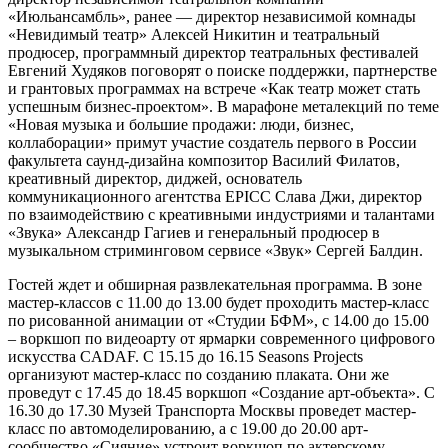
«Июльансамбль», ранее — директор независимой комнады
«Невидимый театр» Алексей Никитин и театральный
продюсер, программный директор театральных фестивалей
Евгений Худяков поговорят о поиске поддержки, партнерстве
и грантовых программах на встрече «Как театр может стать
успешным бизнес-проектом». В марафоне металекций по теме
«Новая музыка и большие продажи: люди, бизнес,
коллаборации» примут участие создатель первого в России
факультета саунд-дизайна композитор Василий Филатов,
креативный директор, диджей, основатель
коммуникационного агентства EPICC Слава Джи, директор
по взаимодействию с креативными индустриями и талантами
«Звука» Александр Гагиев и генеральный продюсер в
музыкальном стриминговом сервисе «Звук» Сергей Балдин.
Гостей ждет и обширная развлекательная программа. В зоне
мастер-классов с 11.00 до 13.00 будет проходить мастер-класс
по рисованной анимации от «Студии БФМ», с 14.00 до 15.00
– воркшоп по видеоарту от ярмарки современного цифрового
искусства CADAF. С 15.15 до 16.15 Seasons Projects
организуют мастер-класс по созданию плаката. Они же
проведут с 17.45 до 18.45 воркшоп «Создание арт-объекта». С
16.30 до 17.30 Музей Транспорта Москвы проведет мастер-
класс по автомоделированию, а с 19.00 до 20.00 арт-
сообщество «Сияние» устроит воркшоп по актерскому