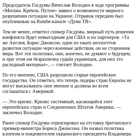
Председатель Госдумы Вячеслав Володин в ходе программы
«Москва. Кремль. Путин» заявил о возможности мирного
разрешения ситуации на Украине. Отрывок передачи был
опубликован на Rutube-канале «Дума ТВ».
Тем не менее, отметил спикер Госдумы, мирный путь решения
конфликта будет невыгодным для США и их партнеров. «Та
же Англия, Борис Джонсон, один из таких апологетов
развития ситуации через военные действия, он не сторонник
мира. Вот эти политики, они, конечно, не думают о будущем,
и при этом им безразлична судьба украинцев, для них это
расходный материал», — считает Володин.
По его мнению, США разрушили старые европейские
государства. Он отметил, что теперь лидеры стран Европы не
могут высказывать свое мнение и должны во всем
соглашаться с Америкой.
— Это кризис. Кризис системный, касающийся элит
европейских стран и Соединенных Штатов Америки, —
заключил Володин.
Ранее спикер Госдумы отреагировал на отставку британского
премьер-министра Бориса Джонсона. Он назвал политика
клоуном и покровителем украинского президента Владимира