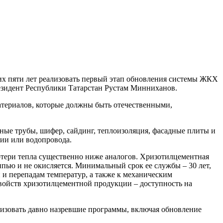
их пяти лет реализовать первый этап обновления системы ЖКХ
резидент Республики Татарстан Рустам Минниханов.
атериалов, которые должны быть отечественными,
ные трубы, шифер, сайдинг, теплоизоляция, фасадные плиты и
ии или водопровода.
отери тепла существенно ниже аналогов. Хризотилцементная
ипью и не окисляется. Минимальный срок ее службы – 30 лет,
 и перепадам температур, а также к механическим
войств хризотилцементной продукции – доступность на
ализовать давно назревшие программы, включая обновление