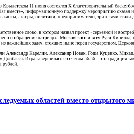
 Крылатском 11 июня состоялся Х благотворительный баскетбол
Шаг вместе», информационную поддержку мероприятию оказал 
ыканты, актеры, политики, предприниматели, зрителями стали 
тственное слово, в котором назвал проект «серьезной и востр
чено и обращение патриарха Московского и всея Руси Кирилла, 
 из важнейших задач, стоящих ныне перед государством, Церков
ыли Александр Карелин, Александр Новак, Гоша Куценко, Михаи
 Донбасса. Игра завершилась со счетом 56:56 – это традиция та
н рублей.
сследуемых областей вместо открытого м