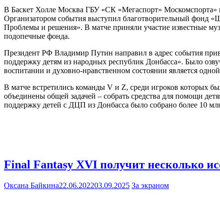
В Баскет Холле Москва ГБУ «СК «Мегаспорт» Москомспорта» в
Организатором события выступил благотворительный фонд «
Проблемы и решения». В матче приняли участие известные муз
подопечные фонда.
Президент РФ Владимир Путин направил в адрес события приве
поддержку детям из народных республик Донбасса». Было озву
воспитании и духовно-нравственном состоянии является одной
В матче встретились команды V и Z, среди игроков которых б
объединены общей задачей – собрать средства для помощи детям
поддержку детей с ДЦП из Донбасса было собрано более 10 мл
Final Fantasy XVI получит несколько и
Оксана Байкина
22.06.2022
03.09.2025
За экраном