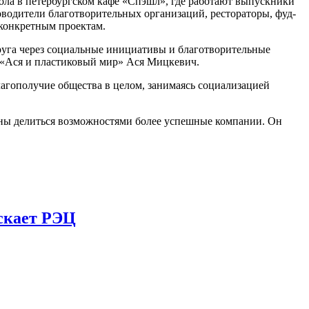
ола в петербургском кафе «Спэшл», где работают выпускники
водители благотворительных организаций, рестораторы, фуд-
 конкретным проектам.
друга через социальные инициативы и благотворительные
ги «Ася и пластиковый мир» Ася Мицкевич.
благополучие общества в целом, занимаясь социализацией
лжны делиться возможностями более успешные компании. Он
ускает РЭЦ