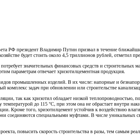
вета РФ президент Владимир Путин призвал в течение ближайш
озяйстве будет стоить около 4,5 триллионов рублей, отметил п
 потребует значительных финансовых средств и строительных м
тим параметрам отвечает хризотилцементная продукция.
видов промышленных изделий. В их числе: напорные и безнапор
ый комплекс задач при обновлении или строительстве канализац
ляции, так как хризотил обладает низкой теплопроводностью, п
 температурой до 115 °С, при этом она не обрастает внутри нак
ции. Кроме того, хризотилцемент устойчив к воздействию влаги
 они соединяются специальными муфтами. В числе уникальных с
роекта, повысить скорость строительства в разы, тем самым ре