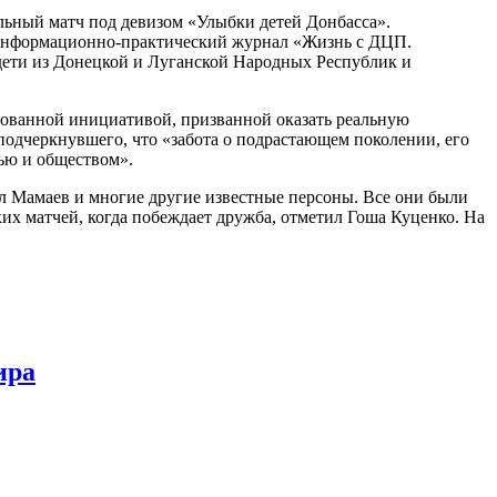
ьный матч под девизом «Улыбки детей Донбасса».
информационно-практический журнал «Жизнь с ДЦП.
дети из Донецкой и Луганской Народных Республик и
ебованной инициативой, призванной оказать реальную
подчеркнувшего, что «забота о подрастающем поколении, его
ью и обществом».
л Мамаев и многие другие известные персоны. Все они были
ких матчей, когда побеждает дружба, отметил Гоша Куценко. На
ира