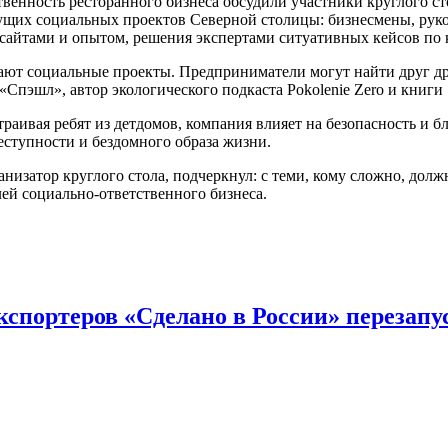
венность ресторанного бизнеса обсудили участники круглого ст
ущих социальных проектов Северной столицы: бизнесмены, руко
нсайтами и опытом, решения экспертами ситуативных кейсов по
огают социальные проекты. Предприниматели могут найти друг 
 «Спэшл», автор экологического подкаста Pokolenie Zero и кни
траивая ребят из детдомов, компания влияет на безопасность и 
еступности и бездомного образа жизни.
анизатор круглого стола, подчеркнул: с теми, кому сложно, до
ей социально-ответственного бизнеса.
спортеров «Сделано в России» перезап