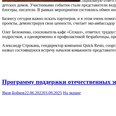
Социальную ответст
детских домов. Участниками события стали представители вед
блогеры, писатели. В рамках мероприятия состоялись обмен и
Бизнесу сегодня важно искать партнеров, и в этом очень пом
проекты, демонстрируя свои ценности, считает эко-амбассадор
Олег Бележенко, сооснователь кафе «Спэшл», отметил: трудоус
подростков, а одновременно и профилактикой безработицы, пр
Александр Строкань, гендиректор компании Quick Resto, соорг
назвал состоявшуюся встречу началом комьюнити представител
Программу поддержки отечественных эк
Яков Бойков
22.06.2022
03.09.2025
На экране