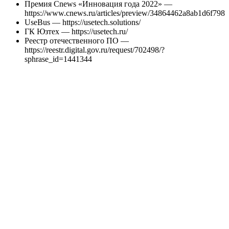
Премия Cnews «Инновация года 2022» —
https://www.cnews.ru/articles/preview/34864462a8ab1d6f798
UseBus — https://usetech.solutions/
ГК Юзтех — https://usetech.ru/
Реестр отечественного ПО —
https://reestr.digital.gov.ru/request/702498/?
sphrase_id=1441344