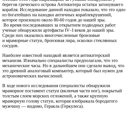
берегов греческого острова Антикитера остатки затонувшего
корабля. Исследование данной находки показало, что это одно
из богатейших на находки античных кораблекрушений,
которое произошло около 80-60 годов до нашей эры.
Во время последовавших за открытием подводных работ
ученые обнаружили артефакты IV–I веков до нашей эры.
Среди них оказались многочисленные бронзовые
и мраморные статуи, бронзовая лира, осколки стеклянных
сосудов.
Наиболее известной находкой является антикитерский
механизм. Изначально специалисты предполагали, что это
механические часы. Но в дальнейшем они сделали вывод, что
это древний аналоговый компьютер, который был нужен для
астрономических вычислений.
В ходе нового исследования специалисты обнаружили
мраморное постамент статуи (включая части ног), покрытый
толстым слоем морских отложений, а также крупную
мраморную голову статуи, которая изображала бородатого
мужчину — видимо, Геракла (Геркулеса).