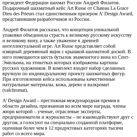
президент Федерации шахмат России Андрей Филатов.
Подарочный шахматный кейс Art Russe от Chateau La Grace
Dieu des Prieurs стал единственным призером A’ Design Award,
представившим разработчиков из России.
Андрей Филатов рассказал, что концепция уникальной
упаковки объединила страсть к великому русскому искусству
и великому вину, а также уважение к древней
интеллектуальной игре. Art Russe представляет собой
изящный деревянный ящик с крышкой-шахматной доской. В
него помещаются шесть бутылок знаменитого вина из Сент-
Эмильона, на этикетках которых изображены картины
русских художников. В комплект входит набор сделанных
вручную по индивидуальному проекту шахматных фигур.
При изготовлении кейса использованы качественные
натуральные материалы, кожа, дерево и валкромат
(valchromat).
A’ Design Award – престижная международная премия в
области дизайна, признанная во всем мире награда, члены
жюри которой – ученые, отраслевые эксперты,
предприниматели и журналисты – не взаимодействуют друг с
другом, а голосуют на специально созданной платформе,
оценивая более чем в 12 продуктовых категориях тысячи
работ со всего мира.