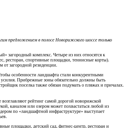
огим предложением в полосе Новорижского шоссе только
ый» загородный комплекс. Четыре из них относятся к
нес, ресторан, спортивные площадки, теннисные корты).
км от загородной резиденции.
Чтобы особенности ландшафта стали конкурентными
 усилия. Прибрежные зоны обязательно должны быть
тройщик поселка также обязан подумать о пляжах и причалах.
ые возглавляют рейтинг самой дорогой новорижской
екой, каналом или озером может похвастаться любой из
Лидером по «ландшафтной инфраструктуре» выступает
ьев.
ные площадки, детский сад, фитнес-центр, ресторан и