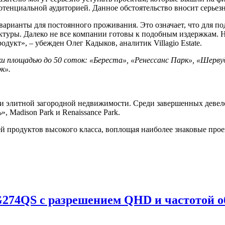
потенциальной аудиторией. Данное обстоятельство вносит серьез
варианты для постоянного проживания. Это означает, что для п
туры. Далеко не все компании готовы к подобным издержкам. Н
дукт», – убежден Олег Кадыков, аналитик Villagio Estate.
 площадью до 50 соток: «Береста», «Ренессанс Парк», «Шервуд
к».
ой и элитной загородной недвижимости. Среди завершенных деве
, Madison Park и Renaissance Park.
ией продуктов высокого класса, воплощая наиболее знаковые пр
74QS с разрешением QHD и частотой об