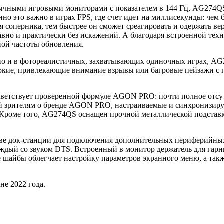
ычными игровыми мониторами с показателем в 144 Гц, AG274QS 
но это важно в играх FPS, где счет идет на миллисекунды: чем
я соперника, тем быстрее он сможет среагировать и одержать ве
вно и практически без искажений. А благодаря встроенной тех
ной частоты обновления.
 но и в фотореалистичных, захватывающих одиночных играх, AG
ь яркие, привлекающие внимание взрывы или багровые пейзажи 
ветствует проверенной формуле AGON PRO: почти полное отсутс
 зрителям о бренде AGON PRO, настраиваемые и синхронизиру
роме того, AG274QS оснащен прочной металлической подставко
тве док-станции для подключения дополнительных периферийных 
ый со звуком DTS. Встроенный в монитор держатель для гарни
е шайбы облегчает настройку параметров экранного меню, а та
е 2022 года.