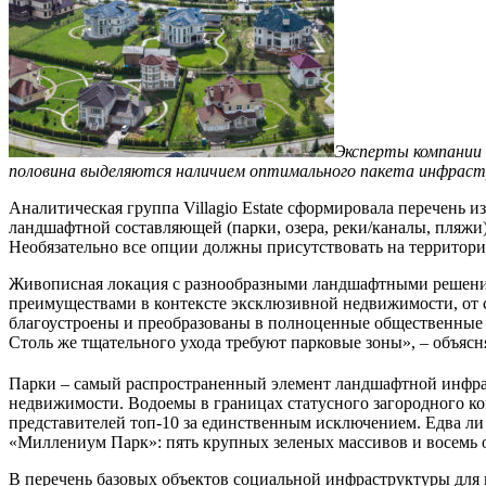
Эксперты компании
половина выделяются наличием оптимального пакета инфраст
Аналитическая группа Villagio Estate сформировала перечень 
ландшафтной составляющей (парки, озера, реки/каналы, пляжи)
Необязательно все опции должны присутствовать на территории
Живописная локация с разнообразными ландшафтными решени
преимуществами в контексте эксклюзивной недвижимости, от 
благоустроены и преобразованы в полноценные общественные п
Столь же тщательного ухода требуют парковые зоны», – объясняе
Парки – самый распространенный элемент ландшафтной инфрас
недвижимости. Водоемы в границах статусного загородного ко
представителей топ-10 за единственным исключением. Едва л
«Миллениум Парк»: пять крупных зеленых массивов и восемь оз
В перечень базовых объектов социальной инфраструктуры для 