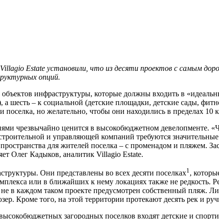
Villagio
Estate
установили, что из десяти проектов с самым дор
руктурных опций.
из объектов инфраструктуры, которые должны входить в «идеальн
, а шесть – к социальной (детские площадки, детские сады, фит
 поселка, но желательно, чтобы они находились в пределах 10 
ями чрезвычайно ценится в высокобюджетном девелопменте. «
строительной и управляющей компаний требуются значительные
ространства для жителей поселка – с променадом и пляжем. Зас
т Олег Кадыков, аналитик Villagio Estate.
1
труктуры. Они представлены во всех десяти поселках
, котор
мплекса или в ближайших к нему локациях также не редкость. Р
и не в каждом таком проекте предусмотрен собственный пляж. 
ер. Кроме того, на этой территории протекают десять рек и руч
высокобюджетных загородных поселков входят детские и спортив