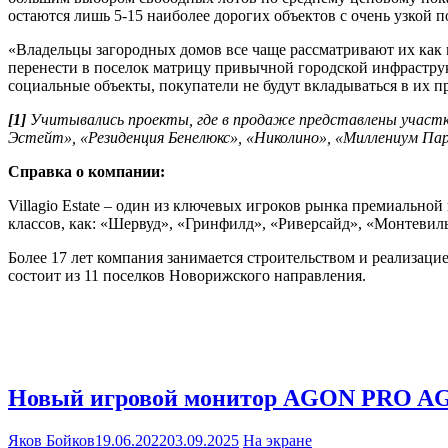
остаются лишь 5-15 наиболее дорогих объектов с очень узкой 
«Владельцы загородных домов все чаще рассматривают их как 
перенести в поселок матрицу привычной городской инфраструк
социальные объекты, покупатели не будут вкладываться в их про
[1]
Учитывались проекты, где в продаже представлены участки
Эстейт», «Резиденция Бенелюкс», «Николино», «Миллениум Пар
Справка о компании:
Villagio Estate – один из ключевых игроков рынка премиальн
классов, как: «Шервуд», «Гринфилд», «Риверсайд», «Монтевиль»
Более 17 лет компания занимается строительством и реализац
состоит из 11 поселков Новорижского направления.
Новый игровой монитор AGON PRO AG2
Яков Бойков
19.06.2022
03.09.2025
На экране