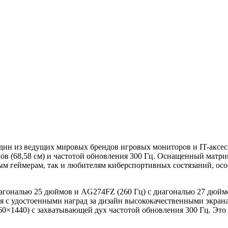
ин из ведущих мировых брендов игровых мониторов и IT-ак
 (68,58 см) и частотой обновления 300 Гц. Оснащенный матриц
тым геймерам, так и любителям киберспортивных состязаний, ос
гональю 25 дюймов и AG274FZ (260 Гц) с диагональю 27 дюймо
я с удостоенными наград за дизайн высококачественными экран
×1440) с захватывающей дух частотой обновления 300 Гц. Это