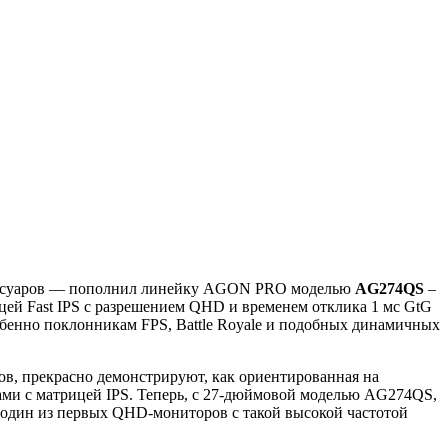
сессуаров — пополнил линейку AGON PRO моделью
AG
274
QS
–
ей Fast IPS с разрешением QHD и временем отклика 1 мс GtG
обенно поклонникам FPS, Battle Royale и подобных динамичных
в, прекрасно демонстрируют, как ориентированная на
ами с матрицей IPS. Теперь, с 27-дюймовой моделью AG274QS,
 один из первых QHD-мониторов с такой высокой частотой