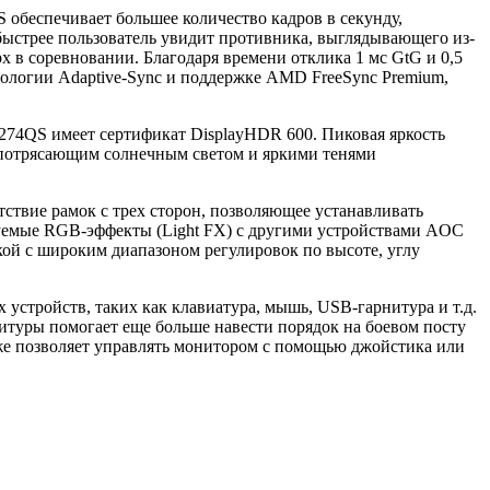
обеспечивает большее количество кадров в секунду,
 быстрее пользователь увидит противника, выглядывающего из-
рх в соревновании. Благодаря времени отклика 1 мс GtG и 0,5
нологии Adaptive-Sync и поддержке AMD FreeSync Premium,
274QS имеет сертификат DisplayHDR 600. Пиковая яркость
с потрясающим солнечным светом и яркими тенями
твие рамок с трех сторон, позволяющее устанавливать
емые RGB-эффекты (Light FX) с другими устройствами AOC
й с широким диапазоном регулировок по высоте, углу
устройств, таких как клавиатура, мышь, USB-гарнитура и т.д.
туры помогает еще больше навести порядок на боевом посту
кже позволяет управлять монитором с помощью джойстика или