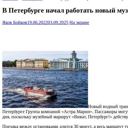
В Петербурге начал работать новый му
Яков Бойков
19.06.2022
03.09.2025
На экране
Новый водный тран
Петербурге Группа компаний «Астра Марин». Пассажиры могут 
дня, поскольку музейный маршрут «Виват, Петербург!» действу
Поездка между остановками длится 30 минут, а весь маршрут т