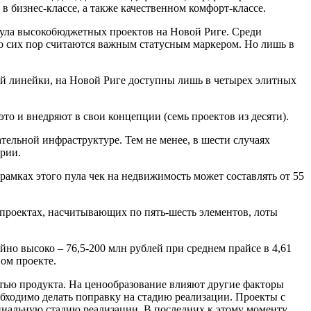
в бизнес-классе, а также качественном комфорт-классе.
пула высокобюджетных проектов на Новой Риге. Среди
о сих пор считаются важным статусным маркером. Но лишь в
ой линейки, на Новой Риге доступны лишь в четырех элитных
о и внедряют в свои концепции (семь проектов из десяти).
тельной инфраструктуре. Тем не менее, в шести случаях
ории.
рамках этого пула чек на недвижимость может составлять от 55
 проектах, насчитывающих по пять-шесть элементов, лоты
но высоко – 76,5-200 млн рублей при среднем прайсе в 4,61
ом проекте.
ью продукта. На ценообразование влияют другие факторы
обходимо делать поправку на стадию реализации. Проекты с
инальную стадию реализации. В последних к этому моменту