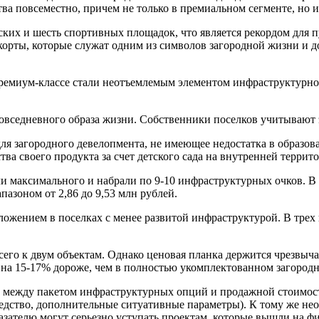
а повсеместно, причем не только в премиальном сегменте, но и 
ких и шесть спортивных площадок, что является рекордом для 
орты, которые служат одним из символов загородной жизни и д
 премиум-классе стали неотъемлемым элементом инфраструктурн
вседневного образа жизни. Собственники поселков учитывают эт
я загородного девелопмента, не имеющее недостатка в образова
ва своего продукта за счет детского сада на внутренней террит
и максимального и набрали по 9-10 инфраструктурных очков. В 
апазоном от 2,86 до 9,53 млн рублей.
ожением в поселках с менее развитой инфраструктурой. В трех
его к двум объектам. Однако ценовая планка держится чрезвычай
 на 15-17% дороже, чем в полностью укомплектованном загородн
 между пакетом инфраструктурных опций и продажной стоимост
седство, дополнительные ситуативные параметры). К тому же не
зателю могут серьезно уступать проектам, которые вышли на ф