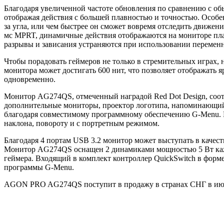
Благодаря увеличенной частоте обновления по сравнению с об
отображая действия с большей плавностью и точностью. Особен
за угла, или чем быстрее он сможет вовремя отследить движени
мс MPRT, динамичные действия отображаются на мониторе пла
разрывы и зависания устраняются при использовании перемен
Чтобы порадовать геймеров не только в стремительных играх,
монитора может достигать 600 нит, что позволяет отображат
одновременно.
Монитор AG274QS, отмеченный наградой Red Dot Design, соот
дополнительные мониторы, проектор логотипа, напоминающий
благодаря совместимому программному обеспечению G-Menu. К
наклона, повороту и с портретным режимом.
Благодаря 4 портам USB 3.2 монитор может выступать в качес
Монитор AG274QS оснащен 2 динамиками мощностью 5 Вт кажд
геймера. Входящий в комплект контроллер QuickSwitch в форм
программы G-Menu.
AGON PRO AG274QS поступит в продажу в странах СНГ в июн