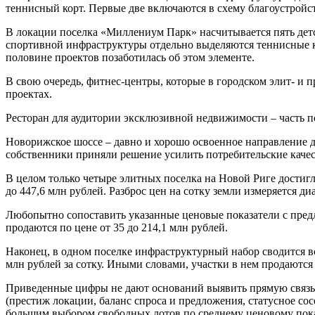
теннисный корт. Первые две включаются в схему благоустройств
В локации поселка «Миллениум Парк» насчитывается пять детс
спортивной инфраструктуры отдельно выделяются теннисные к
половине проектов позаботилась об этом элементе.
В свою очередь, фитнес-центры, которые в городском элит- и
проектах.
Ресторан для аудитории эксклюзивной недвижимости – часть по
Новорижское шоссе – давно и хорошо освоенное направление дл
собственники приняли решение усилить потребительские качест
В целом только четыре элитных поселка на Новой Риге достигл
до 447,6 млн рублей. Разброс цен на сотку земли измеряется ди
Любопытно сопоставить указанные ценовые показатели с предл
продаются по цене от 35 до 214,1 млн рублей.
Наконец, в одном поселке инфраструктурный набор сводится вс
млн рублей за сотку. Иными словами, участки в нем продаются
Приведенные цифры не дают оснований выявить прямую связь
(престиж локации, баланс спроса и предложения, статусное со
большим выбором свободных лотов по среднему ценовому пока