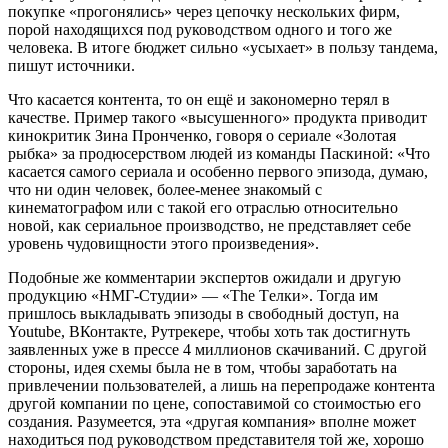
покупке «прогонялись» через цепочку нескольких фирм,
порой находящихся под руководством одного и того же
человека. В итоге бюджет сильно «усыхает» в пользу тандема,
пишут источники.
Что касается контента, то он ещё и закономерно терял в
качестве. Пример такого «высушенного» продукта приводит
кинокритик Зина Пронченко, говоря о сериале «Золотая
рыбка» за продюсерством людей из команды Паскиной: «Что
касается самого сериала и особенно первого эпизода, думаю,
что ни один человек, более-менее знакомый с
кинематографом или с такой его отраслью относительно
новой, как сериальное производство, не представляет себе
уровень чудовищности этого произведения».
Подобные же комментарии экспертов ожидали и другую
продукцию «НМГ-Студии» — «The Tелки». Тогда им
пришлось выкладывать эпизоды в свободный доступ, на
Youtube, ВКонтакте, Рутрекере, чтобы хоть так достигнуть
заявленных уже в прессе 4 миллионов скачиваний. С другой
стороны, идея схемы была не в том, чтобы заработать на
привлечении пользователей, а лишь на перепродаже контента
другой компании по цене, сопоставимой со стоимостью его
создания. Разумеется, эта «другая компания» вполне может
находиться под руководством представителя той же, хорошо