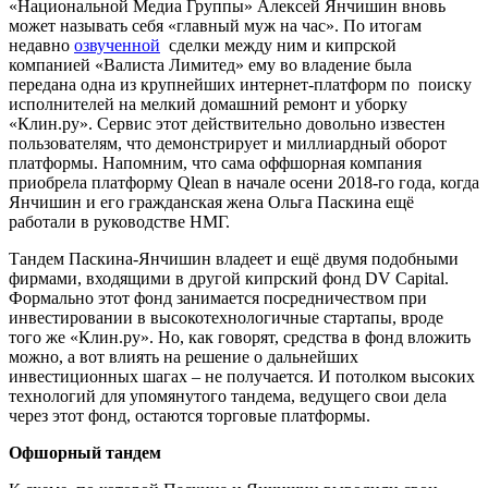
«Национальной Медиа Группы» Алексей Янчишин вновь
может называть себя «главный муж на час». По итогам
недавно
озвученной
сделки между ним и кипрской
компанией «Валиста Лимитед» ему во владение была
передана одна из крупнейших интернет-платформ по поиску
исполнителей на мелкий домашний ремонт и уборку
«Клин.ру». Сервис этот действительно довольно известен
пользователям, что демонстрирует и миллиардный оборот
платформы. Напомним, что сама оффшорная компания
приобрела платформу Qlean в начале осени 2018-го года, когда
Янчишин и его гражданская жена Ольга Паскина ещё
работали в руководстве НМГ.
Тандем Паскина-Янчишин владеет и ещё двумя подобными
фирмами, входящими в другой кипрский фонд DV Capital.
Формально этот фонд занимается посредничеством при
инвестировании в высокотехнологичные стартапы, вроде
того же «Клин.ру». Но, как говорят, средства в фонд вложить
можно, а вот влиять на решение о дальнейших
инвестиционных шагах – не получается. И потолком высоких
технологий для упомянутого тандема, ведущего свои дела
через этот фонд, остаются торговые платформы.
Офшорный тандем