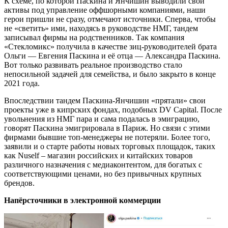
К схеме, по которой Паскина и Янчишин выводили свои
активы под управление оффшорными компаниями, наши
герои пришли не сразу, отмечают источники. Сперва, чтобы
не «светить» ими, находясь в руководстве НМГ, тандем
записывал фирмы на родственников. Так компания
«Стекломикс» получила в качестве зиц-руководителей брата
Ольги — Евгения Паскина и её отца — Александра Паскина.
Вот только развивать реальное производство стало
непосильной задачей для семейства, и было закрыто в конце
2021 года.
Впоследствии тандем Паскина-Янчишин «прятали» свои
проекты уже в кипрских фондах, подобных DV Capital. После
увольнения из НМГ пара и сама подалась в эмиграцию,
говорят Паскина эмигрировала в Париж. Но связи с этими
фирмами бывшие топ-менеджеры не потеряли. Более того,
заявили и о старте работы новых торговых площадок, таких
как Nuself – магазин российских и китайских товаров
различного назначения с медиаконтентом, для богатых с
соответствующими ценами, но без привычных крупных
брендов.
Напёрсточники в электронной коммерции