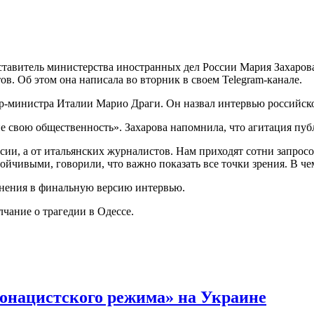
авитель министерства иностранных дел России Мария Захарова
в. Об этом она написала во вторник в своем Telegram-канале.
ер-министра Италии Марио Драги. Он назвал интервью российск
ие свою общественность». Захарова напомнила, что агитация пу
и, а от итальянских журналистов. Нам приходят сотни запросо
ойчивыми, говорили, что важно показать все точки зрения. В ч
менения в финальную версию интервью.
лчание о трагедии в Одессе.
онацистского режима» на Украине