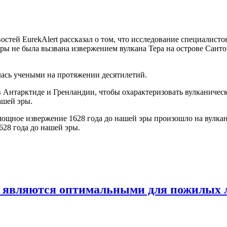
остей EurekAlert рассказал о том, что исследование специалист
эры не была вызвана извержением вулкана Тера на острове Сант
алась учеными на протяжении десятилетий.
 Антарктиде и Гренландии, чтобы охарактеризовать вулканически
ашей эры.
мощное извержение 1628 года до нашей эры произошло на вулкан
628 года до нашей эры.
на являются оптимальными для пожилых