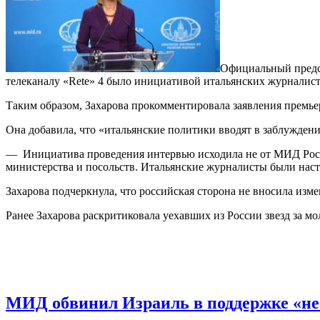
Официальный предст
телеканалу «Rete» 4 было инициативой итальянских журналисто
Таким образом, Захарова прокомментировала заявления премь
Она добавила, что «итальянские политики вводят в заблужден
— Инициатива проведения интервью исходила не от МИД Росси
министерства и посольств. Итальянские журналисты были наст
Захарова подчеркнула, что российская сторона не вносила из
Ранее Захарова раскритиковала уехавших из России звезд за мо
МИД обвинил Израиль в поддержке «не