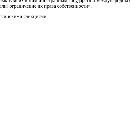
римкнувших к ним иностранным государств и международных
ли) ограничение их права собственности».
оссийскими санкциями.