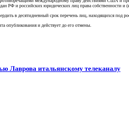
 и противоречащими международному праву действиями США и п
ан РФ и российских юридических лиц права собственности и (и
ердить в десятидневный срок перечень лиц, находящихся под р
нта опубликования и действует до его отмены.
вью Лаврова итальянскому телеканалу