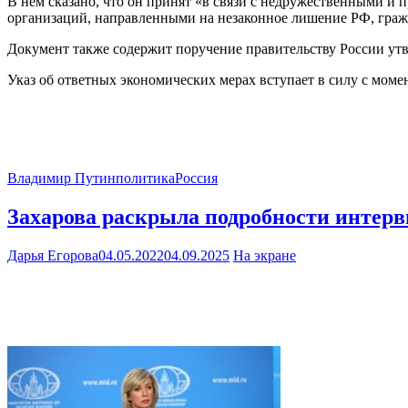
В нем сказано, что он принят «в связи с недружественными
организаций, направленными на незаконное лишение РФ, гражд
Документ также содержит поручение правительству России утв
Указ об ответных экономических мерах вступает в силу с моме
Владимир Путин
политика
Россия
Захарова раскрыла подробности интер
Дарья Егорова
04.05.2022
04.09.2025
На экране