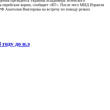
ждения президента Украины Владимира Зеленского
ть еврейские корни, сообщает «RT». После чего МИД Израиля
 РФ Анатолия Викторова на встречу по поводу резких
году до н.э