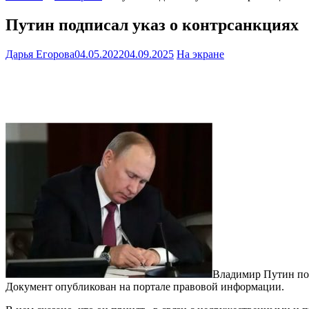
Путин подписал указ о контрсанкциях
Дарья Егорова
04.05.2022
04.09.2025
На экране
Владимир Путин под
Документ опубликован на портале правовой информации.