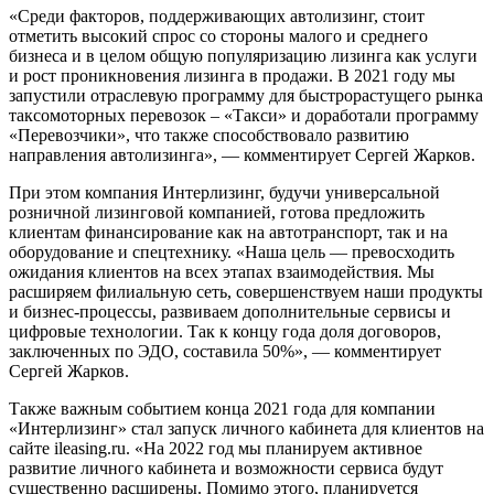
«Среди факторов, поддерживающих автолизинг, стоит
отметить высокий спрос со стороны малого и среднего
бизнеса и в целом общую популяризацию лизинга как услуги
и рост проникновения лизинга в продажи. В 2021 году мы
запустили отраслевую программу для быстрорастущего рынка
таксомоторных перевозок – «Такси» и доработали программу
«Перевозчики», что также способствовало развитию
направления автолизинга», — комментирует Сергей Жарков.
При этом компания Интерлизинг, будучи универсальной
розничной лизинговой компанией, готова предложить
клиентам финансирование как на автотранспорт, так и на
оборудование и спецтехнику. «Наша цель — превосходить
ожидания клиентов на всех этапах взаимодействия. Мы
расширяем филиальную сеть, совершенствуем наши продукты
и бизнес-процессы, развиваем дополнительные сервисы и
цифровые технологии. Так к концу года доля договоров,
заключенных по ЭДО, составила 50%», — комментирует
Сергей Жарков.
Также важным событием конца 2021 года для компании
«Интерлизинг» стал запуск личного кабинета для клиентов на
сайте ileasing.ru. «На 2022 год мы планируем активное
развитие личного кабинета и возможности сервиса будут
существенно расширены. Помимо этого, планируется