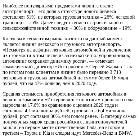
Наиболее популярными предметами лизинга стали:
автотранспорт – его доля в структуре нового бизнеса
составляет 51%, из которых грузовая техника – 26%, легковой
транспорт – 25%. Далее следует сегмент строительной и
сельскохозяйственной техники – 30% и оборудование – 19%.
Ключевым сегментом рынка лизинга на данный момент
является лизинг легкового и грузового автотранспорта.
«Несмотря на дефицит легковых автомобилей и увеличение
их стоимости в том числе из-за нехватки полупроводников,
автолизинг сохраняет динамику роста», — отмечает
коммерческий директор «Интерлизинг» Сергей Жарков. Так
по итогам года клиентам в лизинг было передано 3 713
легковых и грузовых автомобилей на сумму более 16 млрд
рублей, что на 47% больше, чем в 2020 году.
Средняя стоимость приобретения легкового автомобиля в
лизинг в компании «Интерлизинг» по итогам прошлого года
выросла на 17,6% по сравнению с ценами 2020 года и
составила 4,1 миллиона рублей, грузового – 6,4 миллиона
рублей, рост составил 30%, чем годом ранее. В пятерку самых
популярных марок среди российских лизингополучателей
вошли: на первом месте отечественная Lada, на втором и
третьем – Toyota и Kia и следом идут Mercedes-Benz и BMW.