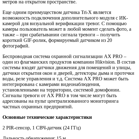
метров на открытом пространстве.
Еще одним преимуществом датчика Tri-X является
возможность подключения дополнительного модуля с ИК-
камерой для визуальной верификации тревог. С помощью
камеры пользователь может в любой момент сделать фото, а
также – при срабатывании сигнала тревоги – получить
короткий GIF-ролик, формируемый датчиком из 20
фотографий.
Беспроводная система охранной сигнализации AX PRO –
один из флагманских продуктов компании Hikvision. В состав
системы входят датчики движения для помещений и улицы,
датчики открытия окон и дверей, детекторы дыма и протечки
воды, реле управления и т.д. Система AX PRO может быть
интегрирована с камерами видеонаблюдения,
установленными на территории, системой домофонии.
Сигналы тревоги от AX PRO в том числе могут быть
адресованы на пульт централизованного мониторинга
частных охранных предприятий.
Основные технические характеристики
2 PIR-сенсор, 1 СВЧ-датчик (24 ГГц)
Дальность обнаружения: 15 м