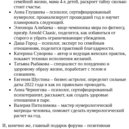
семейной жизни, мама 4-х детей, раскроет тайну сколько
стоит счастье.
Анна Глушнева – психолог, сертифицированный
нумеролог, проанализирует прошедший год и научит
планировать следующий.
Элеонора Алибаева – вице-чемпионка мира по фитнесу,
призёр Arnold Claasic, поделится, как избавиться от
старого и убрать ограничивающие убеждения.
Даша Город – психолог, эксперт по семейным
отношениям, поделится практикой благодарности.
Катерина Суворова – автор и ведущая женских практик,
покажет техники исполнения желаний.
Татьяна Рыбакова – специалист по похудению и
здоровому образу жизни, поработает с телом и
сознанием.
Евгения Шустина – бизнес-астролог, определит сильные
даты 2022 года и как их правильно проводить.
Анна Чернигова – психолог, сертифицированный
психотерапевт, расскажет, как создать здоровые
отношения в паре.
Валерия Питилимова – мастер нумерологической
матрицы человека, поможет сделать нумерологический
расчет на год.
И, конечно же, главный подарок форума – позитивная