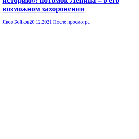
историю»: потомок Ленина – о его
возможном захоронении
Яков Бойков
20.12.2021
После просмотра