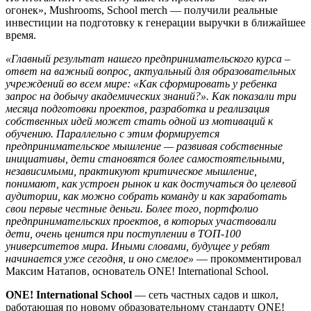
огонек», Mushrooms, School merch — получили реальные
инвестиции на подготовку к генерации выручки в ближайшее
время.
«Главный результат нашего предпринимательского курса –
ответ на важный вопрос, актуальный для образовательных
учреждений во всем мире: «Как сформировать у ребенка
запрос на добычу академических знаний?». Как показали три
месяца подготовки проектов, разработка и реализация
собственных идей может стать одной из мотиваций к
обучению. Параллельно с этим формируется
предпринимательское мышление — развивая собственные
инициативы, дети становятся более самостоятельными,
независимыми, практикуют критическое мышление,
понимают, как устроен рынок и как достучаться до целевой
аудитории, как можно собрать команду и как заработать
свои первые честные деньги. Более того, портфолио
предпринимательских проектов, в которых участвовали
дети, очень ценится при поступлении в ТОП-100
университетов мира. Иными словами, будущее у ребят
начинается уже сегодня, и оно смелое»
— прокомментировал
Максим Натапов, основатель ONE! International School.
ONE! International School
— сеть частных садов и школ,
работающая по новому образовательному стандарту ONE!