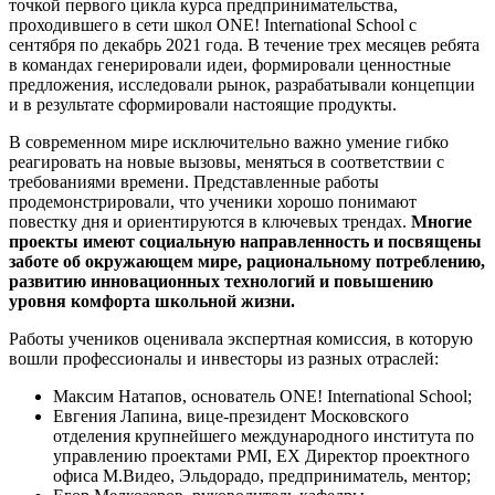
точкой первого цикла курса предпринимательства,
проходившего в сети школ ONE! International School с
сентября по декабрь 2021 года. В течение трех месяцев ребята
в командах генерировали идеи, формировали ценностные
предложения, исследовали рынок, разрабатывали концепции
и в результате сформировали настоящие продукты.
В современном мире исключительно важно умение гибко
реагировать на новые вызовы, меняться в соответствии с
требованиями времени. Представленные работы
продемонстрировали, что ученики хорошо понимают
повестку дня и ориентируются в ключевых трендах.
Многие
проекты имеют социальную направленность и посвящены
заботе об окружающем мире, рациональному потреблению,
развитию инновационных технологий и повышению
уровня комфорта школьной жизни.
Работы учеников оценивала экспертная комиссия, в которую
вошли профессионалы и инвесторы из разных отраслей:
Максим Натапов, основатель ONE! International School;
Евгения Лапина, вице-президент Московского
отделения крупнейшего международного института по
управлению проектами PMI, EX Директор проектного
офиса М.Видео, Эльдорадо, предприниматель, ментор;