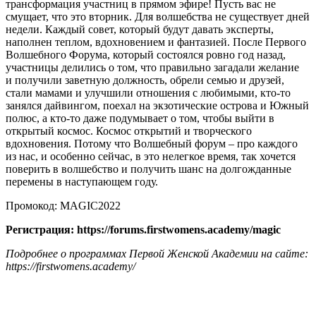
трансформация участниц в прямом эфире! Пусть вас не
смущает, что это вторник. Для волшебства не существует дней
недели. Каждый совет, который будут давать эксперты,
наполнен теплом, вдохновением и фантазией. После Первого
Волшебного Форума, который состоялся ровно год назад,
участницы делились о том, что правильно загадали желание
и получили заветную должность, обрели семью и друзей,
стали мамами и улучшили отношения с любимыми, кто-то
занялся дайвингом, поехал на экзотические острова и Южный
полюс, а кто-то даже подумывает о том, чтобы выйти в
открытый космос. Космос открытий и творческого
вдохновения. Потому что Волшебный форум – про каждого
из нас, и особенно сейчас, в это нелегкое время, так хочется
поверить в волшебство и получить шанс на долгожданные
перемены в наступающем году.
Промокод: MAGIC2022
Регистрация:
https://forums.firstwomens.academy/magic
Подробнее о программах Первой Женской Академии на сайте:
https://firstwomens.academy/