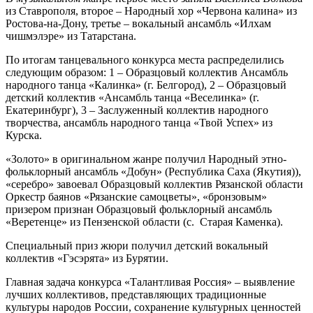
из Ставрополя, второе – Народный хор «Червона калина» из
Ростова-на-Дону, третье – вокальный ансамбль «Илхам
чишмэлэре» из Татарстана.
По итогам танцевального конкурса места распределились
следующим образом: 1 – Образцовый коллектив Ансамбль
народного танца «Калинка» (г. Белгород), 2 – Образцовый
детский коллектив «Ансамбль танца «Веселинка» (г.
Екатеринбург), 3 – Заслуженный коллектив народного
творчества, ансамбль народного танца «Твой Успех» из
Курска.
«Золото» в оригинальном жанре получил Народный этно-
фольклорный ансамбль «Добун» (Республика Саха (Якутия)),
«серебро» завоевал Образцовый коллектив Рязанской области
Оркестр баянов «Рязанские самоцветы», «бронзовым»
призером признан Образцовый фольклорный ансамбль
«Веретенце» из Пензенской области (с. Старая Каменка).
Специальный приз жюри получил детский вокальный
коллектив «Гэсэрята» из Бурятии.
Главная задача конкурса «Талантливая Россия» – выявление
лучших коллективов, представляющих традиционные
культуры народов России, сохранение культурных ценностей