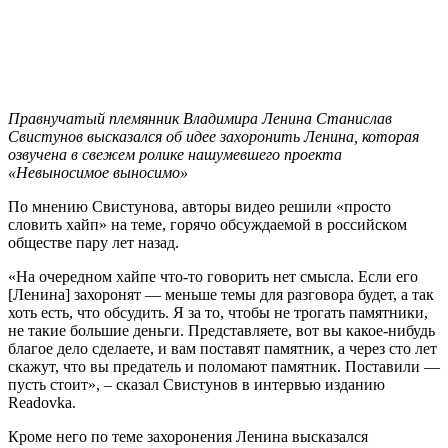
Правнучатый племянник Владимира Ленина Станислав
Свистунов высказался об идее захоронить Ленина, которая
озвучена в свежем ролике нашумевшего проекта
«Невыносимое выносимо»
По мнению Свистунова, авторы видео решили «просто
словить хайп» на теме, горячо обсуждаемой в российском
обществе пару лет назад.
«На очередном хайпе что-то говорить нет смысла. Если его
[Ленина] захоронят — меньше темы для разговора будет, а так
хоть есть, что обсудить. Я за то, чтобы не трогать памятники,
не такие большие деньги. Представляете, вот вы какое-нибудь
благое дело сделаете, и вам поставят памятник, а через сто лет
скажут, что вы предатель и поломают памятник. Поставили —
пусть стоит», – сказал Свистунов в интервью изданию
Readovka.
Кроме него по теме захоронения Ленина высказался