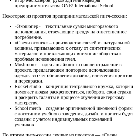
Егор Мелкозеров, руководитель кафедры
предпринимательства ONE! International School.
Некоторые из проектов предпринимательской питч-сессии:
«Экошопер» – текстильные сумки многоразового
использования, отвечающие тренду на ответственное
потребление.
«Свечи огонек» – производство свечей из натуральной
вощины, призывающих к отказу от синтетических
материалов и привлекающих внимание общества к
проблеме исчезновения пчел.
Mushrooms – идеи апсайклинга нашли отражение в
проекте, предлагающем повторное использование
одежды за счет обновления дизайна, нанесения принтов
и перекраски.
Rocket studio – концепция театрального кружка, который
помогает людям раскрепоститься, побороть свои страхи
и раскрыть таланты в процессе обучения актерскому
мастерству.
School merch – создание оригинальной школьной формы
с логотипом учебного заведения, дизайн и принты будут
созданы с учетом индивидуальных пожеланий
учеников.
По итогам питч-сессии лучшие из проектов — «Свечи