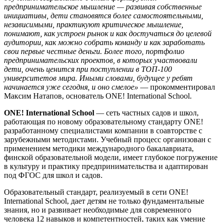
предпринимательское мышление — развивая собственные
инициативы, дети становятся более самостоятельными,
независимыми, практикуют критическое мышление,
понимают, как устроен рынок и как достучаться до целевой
аудитории, как можно собрать команду и как заработать
свои первые честные деньги. Более того, портфолио
предпринимательских проектов, в которых участвовали
дети, очень ценится при поступлении в ТОП-100
университетов мира. Иными словами, будущее у ребят
начинается уже сегодня, и оно смелое»
— прокомментировал
Максим Натапов, основатель ONE! International School.
ONE! International School
— сеть частных садов и школ,
работающая по новому образовательному стандарту ONE!
разработанному специалистами компании в соавторстве с
зарубежными методистами. Учебный процесс организован с
применением методики международного бакалавриата,
финской образовательной модели, имеет глубокое погружение
в культуру и практику предпринимательства и адаптирован
под ФГОС для школ и садов.
Образовательный стандарт, реализуемый в сети ONE!
International School, дает детям не только фундаментальные
знания, но и развивает необходимые для современного
человека 12 навыков и компетентностей, таких как умение