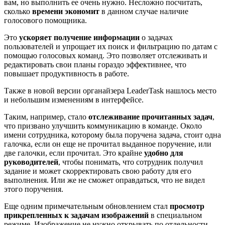
вам, но выполнить ее очень нужно. Несложно посчитать,
сколько
времени экономит
в данном случае наличие
голосового помощника.
Это
ускоряет получение информации
о задачах
пользователей и упрощает их поиск и фильтрацию по датам с
помощью голосовых команд. Это позволяет отслеживать и
редактировать свои планы гораздо эффективнее, что
повышает продуктивность в работе.
Также в новой версии органайзера LeaderTask нашлось место
и небольшим изменениям в интерфейсе.
Таким, например, стало
отслеживание прочитанных задач
,
что призвано улучшить коммуникацию в команде. Около
имени сотрудника, которому была поручена задача, стоит одна
галочка, если он еще не прочитал выданное поручение, или
две галочки, если прочитал. Это крайне
удобно для
руководителей
, чтобы понимать, что сотрудник получил
задание и может скорректировать свою работу для его
выполнения. Или же не сможет оправдаться, что не видел
этого поручения.
Еще одним примечательным обновлением стал
просмотр
прикрепленных к задачам изображений
в специальном
режиме. Изображение не нужно открывать по отдельности,