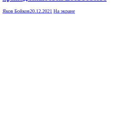
Яков Бойков
20.12.2021
На экране