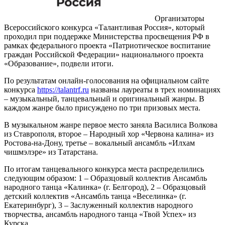
Организаторы
Всероссийского конкурса «Талантливая Россия», который
проходил при поддержке Министерства просвещения РФ в
рамках федерального проекта «Патриотическое воспитание
граждан Российской Федерации» национального проекта
«Образование», подвели итоги.
По результатам онлайн-голосования на официальном сайте
конкурса
https://talantrf.ru
названы лауреаты в трех номинациях
– музыкальный, танцевальный и оригинальный жанры. В
каждом жанре было присуждено по три призовых места.
В музыкальном жанре первое место заняла Василиса Волкова
из Ставрополя, второе – Народный хор «Червона калина» из
Ростова-на-Дону, третье – вокальный ансамбль «Илхам
чишмэлэре» из Татарстана.
По итогам танцевального конкурса места распределились
следующим образом: 1 – Образцовый коллектив Ансамбль
народного танца «Калинка» (г. Белгород), 2 – Образцовый
детский коллектив «Ансамбль танца «Веселинка» (г.
Екатеринбург), 3 – Заслуженный коллектив народного
творчества, ансамбль народного танца «Твой Успех» из
Курска.