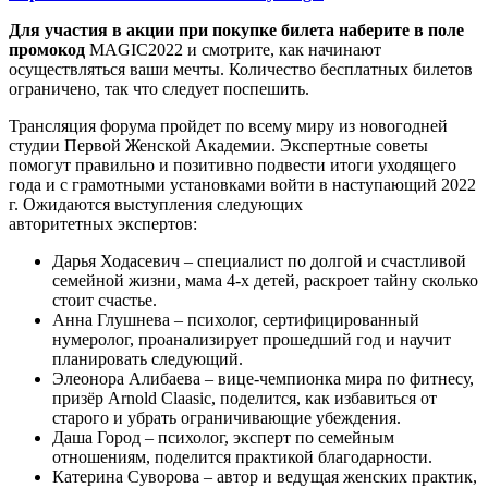
Для участия в акции при покупке билета наберите в поле
промокод
MAGIC2022 и смотрите, как начинают
осуществляться ваши мечты. Количество бесплатных билетов
ограничено, так что следует поспешить.
Трансляция форума пройдет по всему миру из новогодней
студии Первой Женской Академии. Экспертные советы
помогут правильно и позитивно подвести итоги уходящего
года и с грамотными установками войти в наступающий 2022
г. Ожидаются выступления следующих
авторитетных экспертов:
Дарья Ходасевич – специалист по долгой и счастливой
семейной жизни, мама 4-х детей, раскроет тайну сколько
стоит счастье.
Анна Глушнева – психолог, сертифицированный
нумеролог, проанализирует прошедший год и научит
планировать следующий.
Элеонора Алибаева – вице-чемпионка мира по фитнесу,
призёр Arnold Claasic, поделится, как избавиться от
старого и убрать ограничивающие убеждения.
Даша Город – психолог, эксперт по семейным
отношениям, поделится практикой благодарности.
Катерина Суворова – автор и ведущая женских практик,