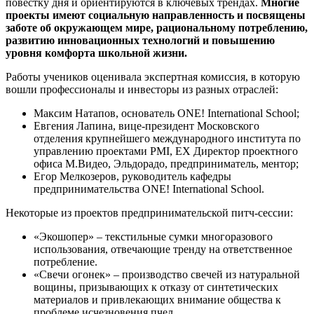
повестку дня и ориентируются в ключевых трендах.
Многие
проекты имеют социальную направленность и посвящены
заботе об окружающем мире, рациональному потреблению,
развитию инновационных технологий и повышению
уровня комфорта школьной жизни.
Работы учеников оценивала экспертная комиссия, в которую
вошли профессионалы и инвесторы из разных отраслей:
Максим Натапов, основатель ONE! International School;
Евгения Лапина, вице-президент Московского
отделения крупнейшего международного института по
управлению проектами PMI, EX Директор проектного
офиса М.Видео, Эльдорадо, предприниматель, ментор;
Егор Мелкозеров, руководитель кафедры
предпринимательства ONE! International School.
Некоторые из проектов предпринимательской питч-сессии:
«Экошопер» – текстильные сумки многоразового
использования, отвечающие тренду на ответственное
потребление.
«Свечи огонек» – производство свечей из натуральной
вощины, призывающих к отказу от синтетических
материалов и привлекающих внимание общества к
проблеме исчезновения пчел.