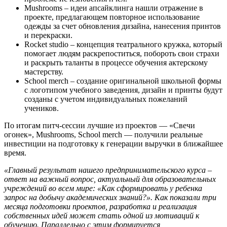
Mushrooms – идеи апсайклинга нашли отражение в
проекте, предлагающем повторное использование
одежды за счет обновления дизайна, нанесения принтов
и перекраски.
Rocket studio – концепция театрального кружка, который
помогает людям раскрепоститься, побороть свои страхи
и раскрыть таланты в процессе обучения актерскому
мастерству.
School merch – создание оригинальной школьной формы
с логотипом учебного заведения, дизайн и принты будут
созданы с учетом индивидуальных пожеланий
учеников.
По итогам питч-сессии лучшие из проектов — «Свечи
огонек», Mushrooms, School merch — получили реальные
инвестиции на подготовку к генерации выручки в ближайшее
время.
«Главный результат нашего предпринимательского курса –
ответ на важный вопрос, актуальный для образовательных
учреждений во всем мире: «Как сформировать у ребенка
запрос на добычу академических знаний?». Как показали три
месяца подготовки проектов, разработка и реализация
собственных идей может стать одной из мотиваций к
обучению. Параллельно с этим формируется