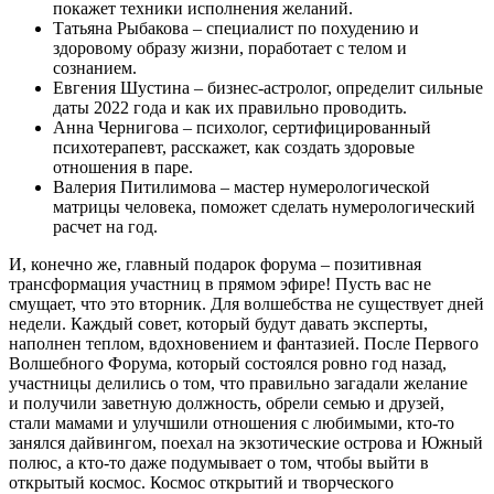
покажет техники исполнения желаний.
Татьяна Рыбакова – специалист по похудению и
здоровому образу жизни, поработает с телом и
сознанием.
Евгения Шустина – бизнес-астролог, определит сильные
даты 2022 года и как их правильно проводить.
Анна Чернигова – психолог, сертифицированный
психотерапевт, расскажет, как создать здоровые
отношения в паре.
Валерия Питилимова – мастер нумерологической
матрицы человека, поможет сделать нумерологический
расчет на год.
И, конечно же, главный подарок форума – позитивная
трансформация участниц в прямом эфире! Пусть вас не
смущает, что это вторник. Для волшебства не существует дней
недели. Каждый совет, который будут давать эксперты,
наполнен теплом, вдохновением и фантазией. После Первого
Волшебного Форума, который состоялся ровно год назад,
участницы делились о том, что правильно загадали желание
и получили заветную должность, обрели семью и друзей,
стали мамами и улучшили отношения с любимыми, кто-то
занялся дайвингом, поехал на экзотические острова и Южный
полюс, а кто-то даже подумывает о том, чтобы выйти в
открытый космос. Космос открытий и творческого