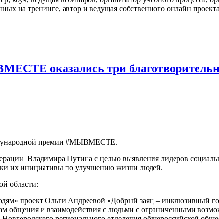
нных на тренинге, автор и ведущая собственного онлайн проект
МЕСТЕ оказались три благотворительны
еждународной премии #МЫВМЕСТЕ.
ерации Владимира Путина с целью выявления лидеров социальн
ржки их инициативы по улучшению жизни людей.
ой области:
дям» проект Ольги Андреевой «Добрый заяц – инклюзивный горо
кам общения и взаимодействия с людьми с ограниченными возмо
Новгородского регионального отделения общероссийской обще