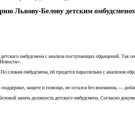
рию Львову-Белову детским омбудсмено
у детского омбудсмена с анализа поступающих обращений. Так о
-Новости».
е. По словам омбудсмена, ей придется параллельно с анализом о
 поддержке, защите и помощи, не остался без внимания, — доба
овой занять должность детского омбудсмена. Согласно документ