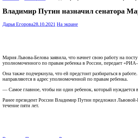
Владимир Путин назначил сенатора Ма
Дарья Егорова
28.10.2021
На экране
Мария Львова-Белова заявила, что начнет свою работу на пост
уполномоченного по правам ребенка в России, передает «РИА
Она также подчеркнула, что ей предстоит разбираться в работ
направляются в адрес уполномоченной по правам ребенка.
— Самое главное, чтобы ни один ребенок, который нуждается в
Ранее президент России Владимир Путин предложил Львовой-Бел
течение пяти лет.