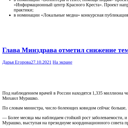
«Информационный центр Красного Креста». Проект напра
практики;
в номинации «Локальные медиа» конкурсная публикация
Глава Минздрава отметил снижение те
Дарья Егорова
27.10.2021
На экране
Под наблюдением врачей в России находятся 1,335 миллиона ч
Михаил Мурашко.
По словам министра, число болеющих ковидом сейчас больше, 
— Более месяца мы наблюдаем стойкий рост заболеваемости, и 
Мурашко, выступая на президиуме координационного совета пр