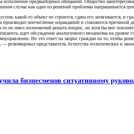
за исполнение предвыборных обещаний. Общество заинтересован
нном случае как одно из решений проблемы напрашивается цент
стим, какой-то объект не строится, сдача его затягивается, и г
егда производит впечатление оправданий и становится причиной д
кто-то не имел полномочий решать вопрос, он хотя бы мог повлият
езидента, идет обсуждение аналогичного механизма на уровне 
самоуправление. Но это ответ на запрос граждан на то, чтобы 
, — резюмировал представитель Агентства политических и эко
учила бизнесменов ситуативному руково