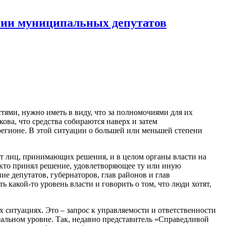
нии муниципальных депутатов
ями, нужно иметь в виду, что за полномочиями для их
а, что средства собираются наверх и затем
регионе. В этой ситуации о большей или меньшей степени
т лиц, принимающих решения, и в целом органы власти на
А кто принял решение, удовлетворяющее ту или иную
е депутатов, губернаторов, глав районов и глав
 какой-то уровень власти и говорить о том, что люди хотят,
 ситуациях. Это – запрос к управляемости и ответственности
реальном уровне. Так, недавно представитель «Справедливой