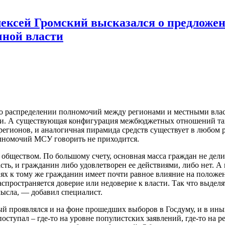
ексей Громский высказался о предложе
чной власти
 о распределении полномочий между регионами и местными власт
. А существующая конфигурация межбюджетных отношений таков
регионов, и аналогичная пирамида средств существует в любом 
олномочий МСУ говорить не приходится.
бществом. По большому счету, основная масса граждан не дели
асть, и гражданин либо удовлетворен ее действиями, либо нет. 
х к тому же гражданин имеет почти равное влияние на положени
пространяется доверие или недоверие к власти. Так что выделять
ысла, — добавил специалист.
ый проявлялся и на фоне прошедших выборов в Госдуму, и в иных
поступал – где-то на уровне популистских заявлений, где-то на 