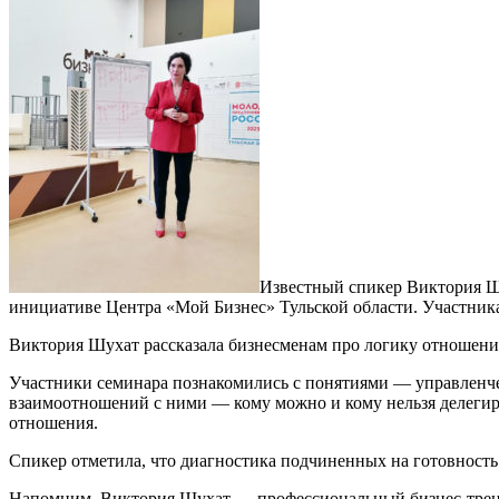
Известный спикер Виктория Ш
инициативе Центра «Мой Бизнес» Тульской области. Участника
Виктория Шухат рассказала бизнесменам про логику отношени
Участники семинара познакомились с понятиями — управленче
взаимоотношений с ними — кому можно и кому нельзя делегиро
отношения.
Спикер отметила, что диагностика подчиненных на готовность
Напомним, Виктория Шухат — профессиональный бизнес-тренер