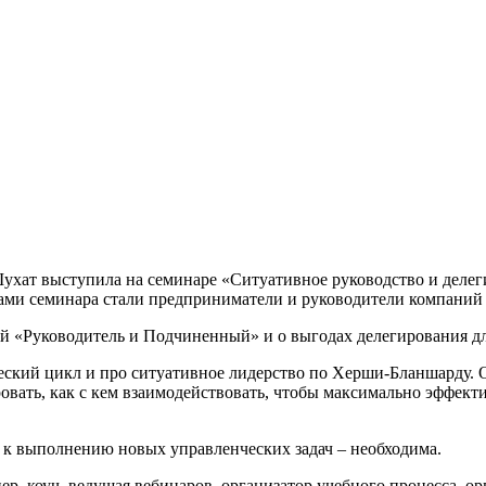
ухат выступила на семинаре «Ситуативное руководство и делег
ми семинара стали предприниматели и руководители компаний и
й «Руководитель и Подчиненный» и о выгодах делегирования д
ский цикл и про ситуативное лидерство по Херши-Бланшарду. 
вать, как с кем взаимодействовать, чтобы максимально эффекти
 к выполнению новых управленческих задач – необходима.
, коуч, ведущая вебинаров, организатор учебного процесса, ор