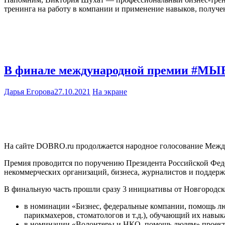
тренинга на работу в компании и применение навыков, получе
В финале международной премии #МЫВ
Дарья Егорова
27.10.2021
На экране
На сайте DOBRO.ru продолжается народное голосование М
Премия проводится по поручению Президента Российской Фед
некоммерческих организаций, бизнеса, журналистов и подде
В финальную часть прошли сразу 3 инициативы от Новгородск
в номинации «Бизнес, федеральные компании, помощь лю
парикмахеров, стоматологов и т.д.), обучающий их навы
в номинации «Волонтеры и НКО, помощь людям» проект 