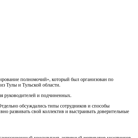
ирование полномочий», который был организован по
з Тулы и Тульской области.
ля руководителей и подчиненных.
Отдельно обсуждались типы сотрудников и способы
вно развивать свой коллектив и выстраивать доверительные
ганизационный консультант, активный мотиватор участников