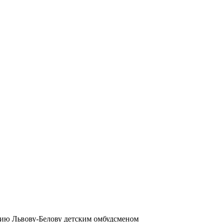
ию Львову-Белову детским омбудсменом