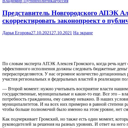
Владимир Путин
политика
Россия
Представитель Новгородского АПЭК Ал
скорректировать законопроект о публи
Дарья Егорова
27.10.2021
27.10.2021
На экране
По словам эксперта АПЭК Алексея Громского, когда речь идет
эффективного исполнения должны следовать бюджетные деньги
перераспределяются. У нас огромное количество дотационных 
участия региональных и федеральных властей в реализации п
— Второй момент: нужно учитывать восприятие власти нашим о
государственные, муниципальные и какие-то еще. Все это – вл
потребность гражданина, ему самому неважно. В наших условия
муниципалитетов. И на всех них примерно в равной степени рас
чтобы больше полномочий было именно на этом уровне, нет см
Как подчеркивает Громский, но также есть один момент, котор
руководителей за решения на разных уровнях. И ответ на него 