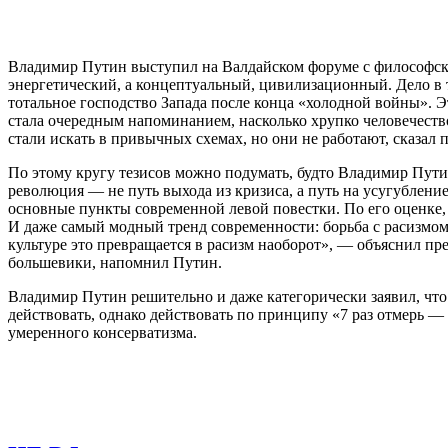
Владимир Путин выступил на Валдайском форуме с философской
энергетический, а концептуальный, цивилизационный. Дело в 
тотальное господство Запада после конца «холодной войны». Э
стала очередным напоминанием, насколько хрупко человечеств
стали искать в привычных схемах, но они не работают, сказал 
По этому кругу тезисов можно подумать, будто Владимир Пут
революция — не путь выхода из кризиса, а путь на усугубление
основные пункты современной левой повестки. По его оценке,
И даже самый модный тренд современности: борьба с расизмо
культуре это превращается в расизм наоборот», — объяснил пр
большевики, напомнил Путин.
Владимир Путин решительно и даже категорически заявил, что
действовать, однако действовать по принципу «7 раз отмерь 
умеренного консерватизма.