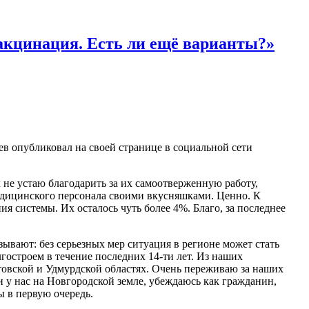
акцинация. Есть ли ещё варианты?»
в опубликовал на своей странице в социальной сети
не устаю благодарить за их самоотверженную работу,
едицинского персонала своими вкусняшками. Ценно. К
ия системы. Их осталось чуть более 4%. Благо, за последнее
ывают: без серьезных мер ситуация в регионе может стать
лгостроем в течение последних 14-ти лет. Из наших
товской и Удмурдской областях. Очень переживаю за наших
и у нас на Новгородской земле, убеждаюсь как гражданин,
ы в первую очередь.