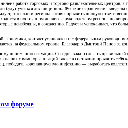
ничена работа торговых и торгово-развлекательных центров, а т
и будут учиться дистанционно. Жесткие ограничения введены с 
адует, что власти региона готовы проявить полную ответственн
ходится в постоянном диалоге с руководством региона по вопр
торые неизбежны, к сожалению. Радует и успокаивает, что боль
й экономики, контакт установлен и с федеральным руководство
аются на федеральном уровне. Благодарю Дмитрий Панов за ко
ному пониманию ситуации. Сегодня важно сделать правильный в
тив наших с вами организаций также в состоянии проявить себя 
онец, победить коронавирусную инфекцию — выработать коллект
ком форуме