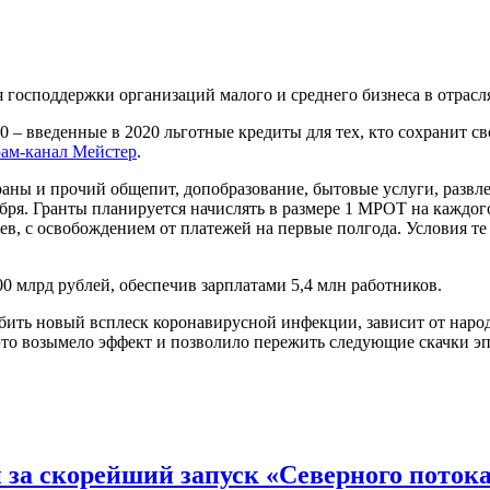
господдержки организаций малого и среднего бизнеса в отраслях
 – введенные в 2020 льготные кредиты для тех, кто сохранит св
рам-канал Мейстер
.
ны и прочий общепит, допобразование, бытовые услуги, развлече
оября. Гранты планируется начислять в размере 1 МРОТ на каждо
цев, с освобождением от платежей на первые полгода. Условия т
0 млрд рублей, обеспечив зарплатами 5,4 млн работников.
ить новый всплеск коронавирусной инфекции, зависит от народа
ы это возымело эффект и позволило пережить следующие скачки 
 за скорейший запуск «Северного поток