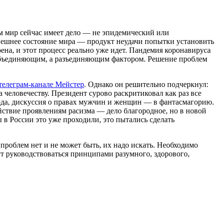
м мир сейчас имеет дело — не эпидемический или
нешнее состояние мира — продукт неудачи попытки установить
ена, и этот процесс реально уже идет. Пандемия коронавируса
 объединяющим, а разъединяющим фактором. Решение проблем
телеграм-канале Мейстер
. Однако он решительно подчеркнул:
 человечеству. Президент сурово раскритиковал как раз все
урда, дискуссия о правах мужчин и женщин — в фантасмагорию.
ствие проявлениям расизма — дело благородное, но в новой
 в России это уже проходили, это пытались сделать
проблем нет и не может быть, их надо искать. Необходимо
т руководствоваться принципами разумного, здорового,