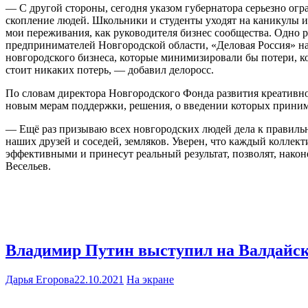
— С другой стороны, сегодня указом губернатора серьезно огра
скопление людей. Школьники и студенты уходят на каникулы ил
мои переживания, как руководителя бизнес сообщества. Одно р
предпринимателей Новгородской области, «Деловая Россия» на
новгородского бизнеса, которые минимизировали бы потери, ко
стоит никаких потерь, — добавил делоросс.
По словам директора Новгородского Фонда развития креативно
новым мерам поддержки, решения, о введении которых приним
— Ещё раз призываю всех новгородских людей дела к правиль
наших друзей и соседей, земляков. Уверен, что каждый коллек
эффективными и принесут реальный результат, позволят, нак
Весельев.
Владимир Путин выступил на Валдайс
Дарья Егорова
22.10.2021
На экране