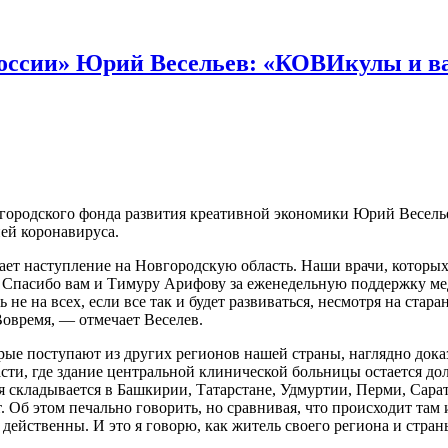
России» Юрий Весельев: «КОВИкулы и в
городского фонда развития креативной экономики Юрий Веселье
ей коронавируса.
т наступление на Новгородскую область. Наши врачи, которых 
в. Спасибо вам и Тимуру Арифову за еженедельную поддержку м
е на всех, если все так и будет развиваться, несмотря на старан
Вовремя, — отмечает Веселев.
рые поступают из других регионов нашей страны, наглядно доказ
асти, где здание центральной клинической больницы остается до
я складывается в Башкирии, Татарстане, Удмуртии, Перми, Сара
 Об этом печально говорить, но сравнивая, что происходит там 
ейственны. И это я говорю, как житель своего региона и стран