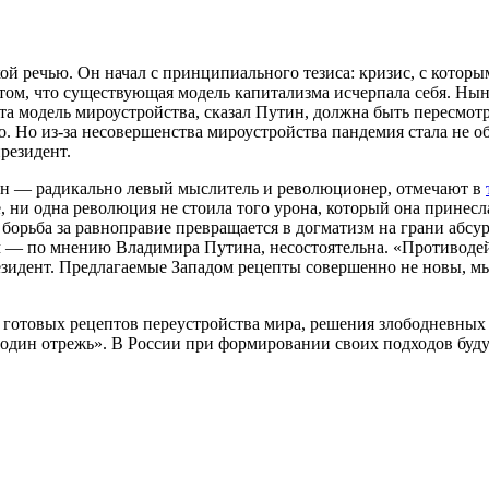
 речью. Он начал с принципиального тезиса: кризис, с которы
том, что существующая модель капитализма исчерпала себя. Ны
та модель мироустройства, сказал Путин, должна быть пересмотр
о. Но из-за несовершенства мироустройства пандемия стала не
президент.
ин — радикально левый мыслитель и революционер, отмечают в
, ни одна революция не стоила того урона, который она принесла
 борьба за равноправие превращается в догматизм на грани абс
м — по мнению Владимира Путина, несостоятельна. «Противодей
езидент. Предлагаемые Западом рецепты совершенно не новы, мы
 готовых рецептов переустройства мира, решения злободневных 
— один отрежь». В России при формировании своих подходов буду