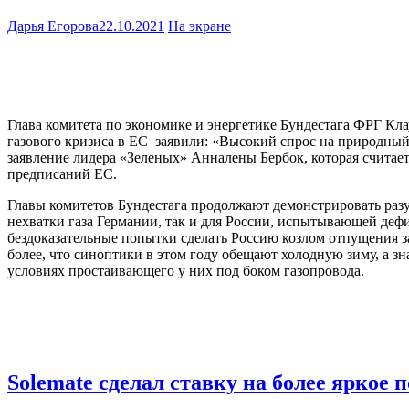
Дарья Егорова
22.10.2021
На экране
Глава комитета по экономике и энергетике Бундестага ФРГ Кла
газового кризиса в ЕС заявили: «Высокий спрос на природный 
заявление лидера «Зеленых» Анналены Бербок, которая считает,
предписаний ЕС.
Главы комитетов Бундестага продолжают демонстрировать разу
нехватки газа Германии, так и для России, испытывающей деф
бездоказательные попытки сделать Россию козлом отпущения за
более, что синоптики в этом году обещают холодную зиму, а з
условиях простаивающего у них под боком газопровода.
Solemate сделал ставку на более яркое