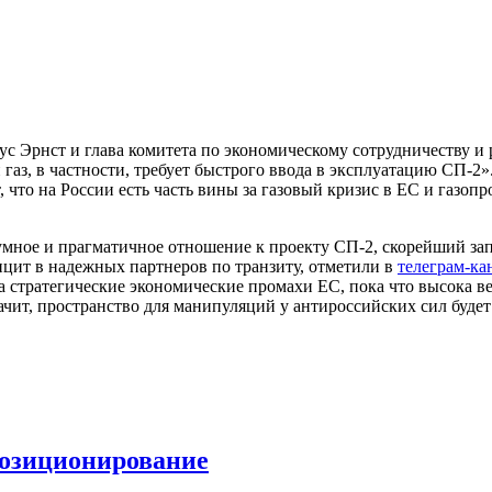
ус Эрнст и глава комитета по экономическому сотрудничеству и
газ, в частности, требует быстрого ввода в эксплуатацию СП-2».
 что на России есть часть вины за газовый кризис в ЕС и газоп
мное и прагматичное отношение к проекту СП-2, скорейший зап
ицит в надежных партнеров по транзиту, отметили в
телеграм-ка
 стратегические экономические промахи ЕС, пока что высока вер
начит, пространство для манипуляций у антироссийских сил буде
 позиционирование