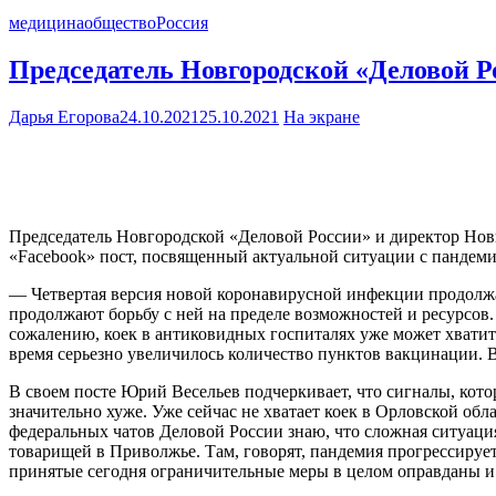
медицина
общество
Россия
Председатель Новгородской «Деловой 
Дарья Егорова
24.10.2021
25.10.2021
На экране
Председатель Новгородской «Деловой России» и директор Нов
«Facebook» пост, посвященный актуальной ситуации с пандеми
— Четвертая версия новой коронавирусной инфекции продолжае
продолжают борьбу с ней на пределе возможностей и ресурсо
сожалению, коек в антиковидных госпиталях уже может хватить н
время серьезно увеличилось количество пунктов вакцинации. 
В своем посте Юрий Весельев подчеркивает, что сигналы, кото
значительно хуже. Уже сейчас не хватает коек в Орловской обл
федеральных чатов Деловой России знаю, что сложная ситуаци
товарищей в Приволжье. Там, говорят, пандемия прогрессирует.
принятые сегодня ограничительные меры в целом оправданы и д