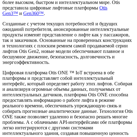
более высоком, быстром и интеллектуальном мире. Otis
представила цифровые лифтовые платформы
Otis
Gen3™
и
Gen360™
.
Созданные с учетом текущих потребностей и будущих
ожиданий потребителя, анонсированные интеллектуальные
продукты изменят представление о лифте как у пассажиров,
так и заказчиков. Основанные на проверенных конструкциях
и технологиях с плоским ремнем самой продаваемой серии
лифтов Otis Gen2, новые модели обеспечивают плавное и
бесшумное движение, безопасность, долговечность и
энергоэффективность.
Цифровая платформа Otis ONE ™ IoT встроена в обе
платформы и представляет собой интеллектуальный
интерфейс, который определяет работу этих лифтов. Собирая
и анализируя огромные объемы данных, получаемых от
интеллектуальных датчиков, платформа Otis ONE способна
предоставлять информацию о работе лифта в режиме
реального времени, обеспечивать упреждающую связь и
собирать прогнозные аналитические данные. Технология Otis
ONE также позволяет удаленно и безопасно решать многие
проблемы. А с облачными API-интерфейсами обе платформы
легко интегрируются с другими системами
интеллектуального здания, создавая повышенную ценность