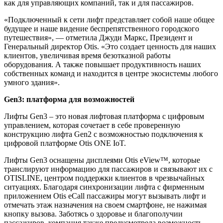
как для управляющих компаний, так и для пассажиров.
«Подключенный к сети лифт представляет собой наше общее
будущее и наше видение беспрепятственного городского
путешествия», — отметила Джуди Маркс, Президент и
Генеральный директор Otis. «Это создает ценность для наших
клиентов, увеличивая время безотказной работы
оборудования. А также повышает продуктивность наших
собственных команд и находится в центре экосистемы любого
умного здания».
Gen3: платформа для возможностей
Лифты Gen3 – это новая лифтовая платформа с цифровым
управлением, которая сочетает в себе проверенную
конструкцию лифта Gen2 с возможностью подключения к
цифровой платформе Otis ONE IoT.
Лифты Gen3 оснащены дисплеями Otis eView™, которые
транслируют информацию для пассажиров и связывают их с
OTISLINE, центром поддержки клиентов в чрезвычайных
ситуациях. Благодаря синхронизации лифта с фирменным
приложением Otis eCall пассажиры могут вызывать лифт и
отмечать этаж назначения на своем смартфоне, не нажимая
кнопку вызова. Заботясь о здоровье и благополучии
пассажиров, компания также предусмотрела возможность