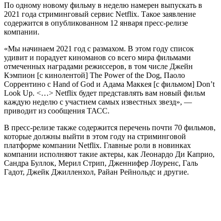
По одному новому фильму в неделю намерен выпускать в
2021 года стриминговый сервис Netflix. Такое заявление
содержится в опубликованном 12 января пресс-релизе
компании.
«Мы начинаем 2021 год с размахом. В этом году список
удивит и порадует киноманов со всего мира фильмами
отмеченных наградами режиссеров, в том числе Джейн
Кэмпион [с кинолентой] The Power of the Dog, Паоло
Соррентино c Hand of God и Адама Маккея [c фильмом] Don’t
Look Up. <…> Netflix будет представлять вам новый фильм
каждую неделю с участием самых известных звезд», —
приводит из сообщения ТАСС.
В пресс-релизе также содержится перечень почти 70 фильмов,
которые должны выйти в этом году на стриминговой
платформе компании Netflix. Главные роли в новинках
компании исполняют такие актеры, как Леонардо Ди Каприо,
Сандра Буллок, Мерил Стрип, Дженнифер Лоуренс, Галь
Гадот, Джейк Джилленхол, Райан Рейнольдс и другие.