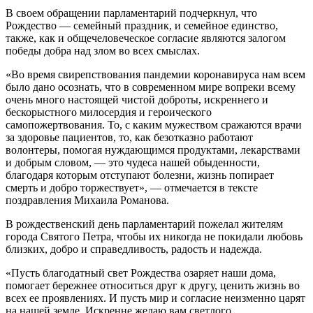
В своем обращении парламентарий подчеркнул, что
Рождество — семейный праздник, и семейное единство,
также, как и общечеловеческое согласие являются залогом
победы добра над злом во всех смыслах.
«Во время свирепствования пандемии коронавируса нам всем
было дано осознать, что в современном мире вопреки всему
очень много настоящей чистой доброты, искреннего и
бескорыстного милосердия и героического
самопожертвования. То, с каким мужеством сражаются врачи
за здоровье пациентов, то, как безотказно работают
волонтеры, помогая нуждающимся продуктами, лекарствами
и добрым словом, — это чудеса нашей обыденности,
благодаря которым отступают болезни, жизнь попирает
смерть и добро торжествует», — отмечается в тексте
поздравления Михаила Романова.
В рождественский день парламентарий пожелал жителям
города Святого Петра, чтобы их никогда не покидали любовь
близких, добро и справедливость, радость и надежда.
«Пусть благодатный свет Рождества озаряет наши дома,
помогает бережнее относиться друг к другу, ценить жизнь во
всех ее проявлениях. И пусть мир и согласие неизменно царят
на нашей земле. Искренне желаю вам светлого