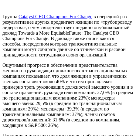
Группа
Catalyst CEO Champions For Change
в очередной раз
результативнее других продвигает женщин по «трубопроводу
лидерства», о чем свидетельствует недавно опубликованный
доклад Towards a More EquitableFuture: The Catalyst CEO
Champions For Change. В докладе также описываются
способы, посредством которых трансконтинентальные
компании могут собирать данные об этнической и расовой
принадлежности сотрудников своих организаций.
Ощутимый прогресс в обеспечении представительства
женщин на руководящих должностях в транснациональных
компаниях показывает, что доля женщин в управленческих
звеньях составляет около 40% и что им принадлежит
примерно треть руководящих должностей высшего уровня и в
составе правлений: руководители компаний: 27,0% (в среднем
по транснациональным компаниям: 23%); менеджеры
высшего звена: 29,5% (в среднем по транснациональным
компаниям: 29%); менеджеры: 39,3% (в среднем по
транснациональным компаниям: 37%); члены советов
директоров/правлений: 31,6% (в среднем по компаниям,
входящим в S&P 500: 26%).
Пандемия и протесты против расизма побуждают все большее