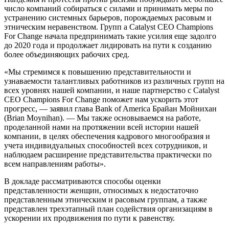
число компаний собираться с силами и принимать меры по
устранению системных барьеров, порождаемых расовым и
этническим неравенством. Групп а Catalyst CEO Champions
For Change начала предпринимать такие усилия еще задолго
до 2020 года и продолжает лидировать на пути к созданию
более объединяющих рабочих сред.
«Мы стремимся к повышению представительности и
узнаваемости талантливых работников из различных групп на
всех уровнях нашей компании, и наше партнерство с Catalyst
CEO Champions For Change поможет нам ускорить этот
прогресс, — заявил глава Bank of America Брайан Мойнихан
(Brian Moynihan). — Мы также основываемся на работе,
проделанной нами на протяжении всей истории нашей
компании, в целях обеспечения кадрового многообразия и
учета индивидуальных способностей всех сотрудников, и
наблюдаем расширение представительства практически по
всем направлениям работы».
В докладе рассматриваются способы оценки
представленности женщин, относимых к недостаточно
представленным этническим и расовым группам, а также
представлен трехэтапный план содействия организациям в
ускорении их продвижения по пути к равенству.