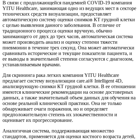
В связи с продолжающейся пандемией COVID-19 компания
YITU Healthcare, занимающая одно из ведущих мест в секторе
технических средств визуализации, предоставляет
автоматическую систему оценки снимков КТ грудной клетки
с целью выявления данного заболевания. В отличие от
традиционного процесса оценки вручную, обычно
занимающего от двух до трех часов, автоматическая система
может производить анализ и оценку степени тяжести
пневмонии в течение трех секунд. Она может автоматически
сравнивать исторические и текущие показатели пациента, и
ее выводы в значительной степени согласуются с диагнозом,
устанавливаемым врачами.
Для скрининга рака легких компания YITU Healthcare
предлагает систему визуализации care.ai® Intelligent 4D,
анализирующую снимки КТ грудной клетки. В ее отношении
имеются клинические рекомендации на основе достоверных
данных, а также значительный объем данных для обучения на
основе реальной клинической практики. Она не только
обнаруживает очаги поражения, но и определяет
предположительную степень их злокачественности и
оценивает их прогрессирование.
Аналогичная система, поддерживающая множество
стандартов, применяется для оценки костного возраста детей,