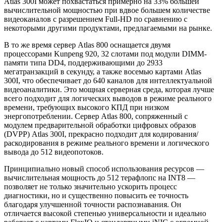
Atlas 300I может похвастаться примерно на 33% большей
вычислительной мощностью при вдвое большем количестве
видеоканалов с разрешением Full-HD по сравнению с
некоторыми другими продуктами, предлагаемыми на рынке.
В то же время сервер Atlas 800 оснащается двумя
процессорами Kunpeng 920, 32 слотами под модули DIMM-
памяти типа DD4, поддерживающими до 2933
мегатранзакций в секунду, а также восемью картами Atlas
300I, что обеспечивает до 640 каналов для интеллектуальной
видеоаналитики. Это мощная серверная среда, которая лучше
всего подходит для логических выводов в режиме реального
времени, требующих высокого КПД при низком
энергопотреблении. Сервер Atlas 800, сопряженный с
модулем предварительной обработки цифровых образов
(DVPP) Atlas 300I, прекрасно подходит для кодирования/
раскодирования в режиме реального времени и логического
вывода до 512 видеопотоков.
Принципиально новый способ использования ресурсов —
вычислительная мощность до 512 терафлопс на INT8 —
позволяет не только значительно ускорить процесс
диагностики, но и существенно повысить ее точность
благодаря улучшенной точности распознавания. Он
отличается высокой степенью универсальности и идеально