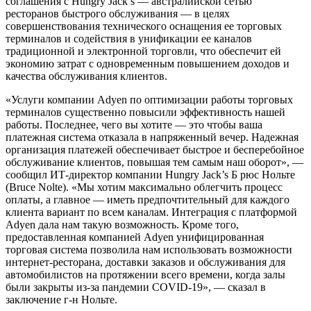
соглашения с Hungry Jack’s — австралийской сетью
ресторанов быстрого обслуживания — в целях
совершенствования технического оснащения ее торговых
терминалов и содействия в унификации ее каналов
традиционной и электронной торговли, что обеспечит ей
экономию затрат с одновременным повышением доходов и
качества обслуживания клиентов.
«Услуги компании Adyen по оптимизации работы торговых
терминалов существенно повысили эффективность нашей
работы. Последнее, чего вы хотите — это чтобы ваша
платежная система отказала в напряженный вечер. Надежная
организация платежей обеспечивает быстрое и бесперебойное
обслуживание клиентов, повышая тем самым наш оборот», —
сообщил ИТ-директор компании Hungry Jack’s Б рюс Нольте
(Bruce Nolte). «Мы хотим максимально облегчить процесс
оплаты, а главное — иметь предпочтительный для каждого
клиента вариант по всем каналам. Интеграция с платформой
Adyen дала нам такую возможность. Кроме того,
предоставленная компанией Adyen унифицированная
торговая система позволила нам использовать возможности
интернет-ресторана, доставки заказов и обслуживания для
автомобилистов на протяжении всего времени, когда залы
были закрыты из-за пандемии COVID-19», ― сказал в
заключение г-н Нольте.