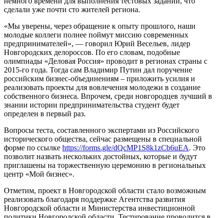
немного времени для выполнения тестовых заданий, что
сделали уже почти сто жителей региона.
«Мы уверены, через обращение к опыту прошлого, наши
молодые коллеги полнее поймут миссию современных
предпринимателей», — говорил Юрий Весельев, лидер
Новгородских делороссов. По его словам, подобные
олимпиады «Деловая Россия» проводит в регионах страны с
2015-го года. Тогда сам Владимир Путин дал поручение
российским бизнес-объединениям – приложить усилия и
реализовать проекты для вовлечения молодежи в создание
собственного бизнеса. Впрочем, среди новгородцев лучший в
знании истории предпринимательства студент будет
определен в первый раз.
Вопросы теста, составленного экспертами из Российского
исторического общества, сейчас размещены в специальной
форме по ссылке
https://forms.gle/dQcMP1S8k1zCb6uEA
. Это
позволит назвать нескольких достойных, которые и будут
приглашены на торжественную церемонию в региональных
центр «Мой бизнес».
Отметим, проект в Новгородской области стало возможным
реализовать благодаря поддержке Агентства развития
Новгородской области и Министерства инвестиционной
политики Новгородской области. Тестирование проводится в