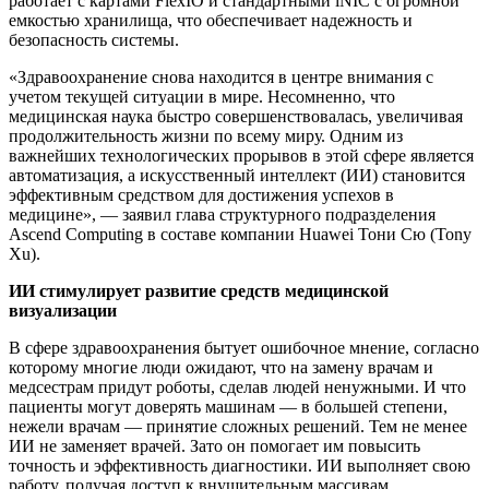
работает с картами FlexIO и стандартными iNIC с огромной
емкостью хранилища, что обеспечивает надежность и
безопасность системы.
«Здравоохранение снова находится в центре внимания с
учетом текущей ситуации в мире. Несомненно, что
медицинская наука быстро совершенствовалась, увеличивая
продолжительность жизни по всему миру. Одним из
важнейших технологических прорывов в этой сфере является
автоматизация, а искусственный интеллект (ИИ) становится
эффективным средством для достижения успехов в
медицине», — заявил глава структурного подразделения
Ascend Computing в составе компании Huawei Тони Сю (Tony
Xu).
ИИ стимулирует развитие средств медицинской
визуализации
В сфере здравоохранения бытует ошибочное мнение, согласно
которому многие люди ожидают, что на замену врачам и
медсестрам придут роботы, сделав людей ненужными. И что
пациенты могут доверять машинам — в большей степени,
нежели врачам — принятие сложных решений. Тем не менее
ИИ не заменяет врачей. Зато он помогает им повысить
точность и эффективность диагностики. ИИ выполняет свою
работу, получая доступ к внушительным массивам