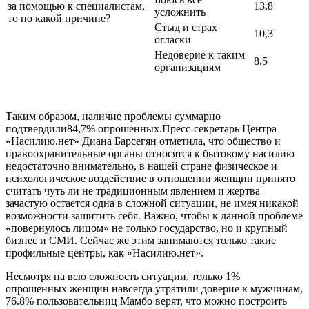
за помощью к специалистам,
13,8
усложнить
то по какой причине?
Стыд и страх
10,3
огласки
Недоверие к таким
8,5
организациям
Таким образом, наличие проблемы суммарно
подтвердили84,7% опрошенных.Пресс-секретарь Центра
«Насилию.нет» Диана Барсегян отметила, что общество и
правоохранительные органы относятся к бытовому насилию
недостаточно внимательно, в нашей стране физическое и
психологическое воздействие в отношении женщин принято
считать чуть ли не традиционным явлением и жертва
зачастую остается одна в сложной ситуации, не имея никакой
возможности защитить себя. Важно, чтобы к данной проблеме
«повернулось лицом» не только государство, но и крупный
бизнес и СМИ. Сейчас же этим занимаются только такие
профильные центры, как «Насилию.нет».
Несмотря на всю сложность ситуации, только 1%
опрошенных женщин навсегда утратили доверие к мужчинам,
76.8% пользовательниц Мамбо верят, что можно построить