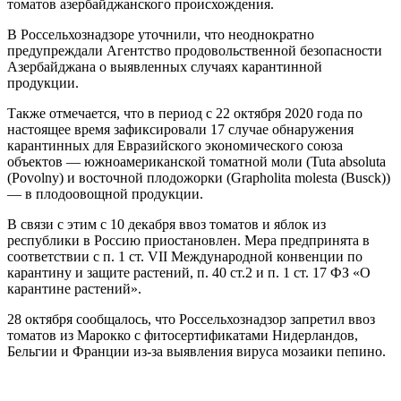
томатов азербайджанского происхождения.
В Россельхознадзоре уточнили, что неоднократно
предупреждали Агентство продовольственной безопасности
Азербайджана о выявленных случаях карантинной
продукции.
Также отмечается, что в период с 22 октября 2020 года по
настоящее время зафиксировали 17 случае обнаружения
карантинных для Евразийского экономического союза
объектов — южноамериканской томатной моли (Tuta absoluta
(Povolny) и восточной плодожорки (Grapholita molesta (Busck))
— в плодоовощной продукции.
В связи с этим с 10 декабря ввоз томатов и яблок из
республики в Россию приостановлен. Мера предпринята в
соответствии с п. 1 ст. VII Международной конвенции по
карантину и защите растений, п. 40 ст.2 и п. 1 ст. 17 ФЗ «О
карантине растений».
28 октября сообщалось, что Россельхознадзор запретил ввоз
томатов из Марокко с фитосертификатами Нидерландов,
Бельгии и Франции из-за выявления вируса мозаики пепино.