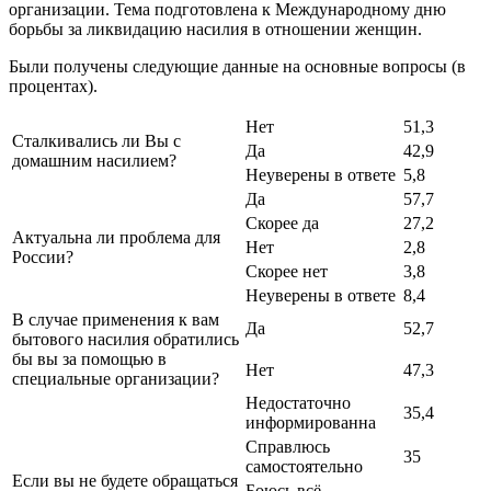
организации. Тема подготовлена к Международному дню
борьбы за ликвидацию насилия в отношении женщин.
Были получены следующие данные на основные вопросы (в
процентах).
Нет
51,3
Сталкивались ли Вы с
Да
42,9
домашним насилием?
Неуверены в ответе
5,8
Да
57,7
Скорее да
27,2
Актуальна ли проблема для
Нет
2,8
России?
Скорее нет
3,8
Неуверены в ответе
8,4
В случае применения к вам
Да
52,7
бытового насилия обратились
бы вы за помощью в
Нет
47,3
специальные организации?
Недостаточно
35,4
информированна
Справлюсь
35
самостоятельно
Если вы не будете обращаться
Боюсь всё