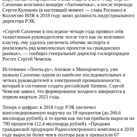
Сахненко возглавил концерн «Автоматика», а после перехода
Сергея Куликова (в настоящий момент — глава Роснано) в
Коллегию ВПК в 2018 году занял должность индустриального
директора РЭК.
«Сергей Сахненко в последние четыре года проявил себя
талантливым руководителем: после того как он возглавил
кластер, ему удалось увеличить объемы экспорта и
реализовать ряд комплексных проектов на гражданских
рынках», — сообщил генеральный директор госкорпорации
Ростех Сергей Чемезов.
Источники «Ленты.ру», близкие к Минпромторгу, уже
назвали Сахненко одним из наиболее последовательных и
четких руководителей в электронной промышленности,
который в состоянии создать российский Siemens. Сергей
Чемезов заявил, что формирование холдинга завершится в
первом квартале 2021 года.
Теперь о цифрах: в 2018 году РЭК увеличил
консолидированную выручку на 18 процентов (до 266,6
миллиарда рублей), в то время как чистая прибыль выросла на
790 процентов (12,4 миллиарда рублей). «Продажи
гражданской продукции Радиоэлектронного комплекса в 2018
году выросли более чем в полтора раза и превысили 67