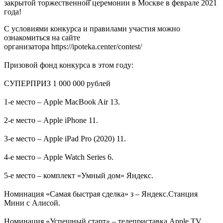
закрытой торжественной̆ церемонии в Москве в феврале 2021
года!
С условиями конкурса и правилами участия можно
ознакомиться на сайте
организатора https://ipoteka.center/contest/
⠀
Призовой фонд конкурса в этом году:
⠀
СУПЕРПРИЗ 1 000 000 рублей
⠀
1-е место – Apple MacBook Air 13.
⠀
2-е место – Apple iPhone 11.
⠀
3-е место – Apple iPad Pro (2020) 11.
⠀
4-е место – Apple Watch Series 6.
⠀
5-е место – комплект «Умный дом» Яндекс.
⠀
Номинация «Самая быстрая сделка» з – Яндекс.Станция
Мини с Алисой.
⠀
Номинация «Успешный старт» – телеприставка Apple TV.