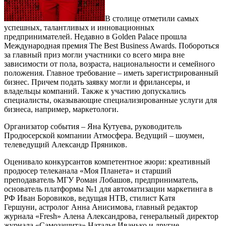
В столице отметили самых
успешных, талантливых и инновационных
предпринимателей. Недавно в Golden Palace прошла
Международная премия The Best Business Awards. Побороться
за главный приз могли участники со всего мира вне
зависимости от пола, возраста, национальности и семейного
положения. Главное требование – иметь зарегистрированный
бизнес. Причем подать заявку могли и фрилансеры, и
владельцы компаний. Также к участию допускались
специалисты, оказывающие специализированные услуги для
бизнеса, например, маркетологи.
Организатор события – Яна Кутуева, руководитель
Продюсерской компании Атмосфера. Ведущий – шоумен,
телеведущий Александр Пряников.
Оценивало конкурсантов компетентное жюри: креативный
продюсер телеканала «Моя Планета» и старший
преподаватель МГУ Роман Лобашов, предприниматель,
основатель платформы №1 для автоматизации маркетинга в
РФ Иван Боровиков, ведущая НТВ, стилист Катя
Гершуни, астролог Анна Анисимова, главный редактор
журнала «Fresh» Алена Александрова, генеральный директор
журнала «Самозащита» Наталья Иванько и другие.