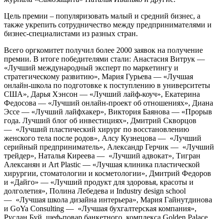
Цель премии – популяризовать малый и средний бизнес, а
также укрепить сотрудничество между предпринимателями и
бизнес-специалистами из разных стран.
Всего оргкомитет получил более 2000 заявок на получение
премии. В итоге победителями стали: Анастасия Витрук —
«Лучший международный эксперт по маркетингу и
стратегическому развитию», Мария Гурьева — «Лучшая
онлайн-школа по подготовке к поступлению в университеты
США», Дарья Хэнсон — «Лучший лайф-коуч», Екатерина
Федосова — «Лучший онлайн-проект об отношениях», Диана
Эссе — «Лучший лайфхакер», Виктория Баянова — «Прорыв
года. Лучший блог об инвестициях», Дмитрий Скворцов
— «Лучший пластический хирург по восстановлению
женского тела после родов», Алсу Кузнецова — «Лучший
серийный предприниматель», Александр Герчик — «Лучший
трейдер», Наталья Киреева — «Лучший адвокат», Тигран
Алексанян и Art Plastic — «Лучшая клиника пластической
хирургии, стоматологии и косметологии», Дмитрий Федоров
и «Дайго» — «Лучший продукт для здоровья, красоты и
долголетия», Полина Лебедева и Industry design school
— «Лучшая школа дизайна интерьера», Мария Гайнутдинова
и GoYa Consulting — «Лучшая бухгалтерская компания»,
Руслан Буй, шеф-повар банкетного комплекса Golden Palace