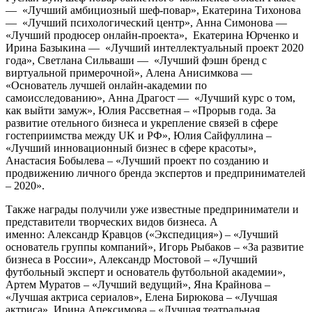
— «Лучший амбициозный шеф-повар», Екатерина Тихонова
— «Лучший психологический центр», Анна Симонова —
«Лучший продюсер онлайн-проекта», Екатерина Юрченко и
Ирина Базыкина — «Лучший интеллектуальный проект 2020
года», Светлана Сильваши — «Лучший фэшн бренд с
виртуальной примерочной», Алена Анисимкова —
«Основатель лучшей онлайн-академии по
самоисследованию», Анна Драгост — «Лучший курс о том,
как выйти замуж», Юлия Рассветная – «Прорыв года. За
развитие отельного бизнеса и укрепление связей в сфере
гостеприимства между UK и РФ», Юлия Сайфуллина –
«Лучший инновационный бизнес в сфере красоты»,
Анастасия Бобылева – «Лучший проект по созданию и
продвижению личного бренда экспертов и предпринимателей
– 2020».
Также награды получили уже известные предприниматели и
представители творческих видов бизнеса. А
именно: Александр Кравцов («Экспедиция») – «Лучший
основатель группы компаний», Игорь Рыбаков – «За развитие
бизнеса в России», Александр Мостовой – «Лучший
футбольный эксперт и основатель футбольной академии»,
Артем Муратов – «Лучший ведущий», Яна Крайнова –
«Лучшая актриса сериалов», Елена Бирюкова – «Лучшая
актриса», Ирина Апексимова – «Лучшая театральная