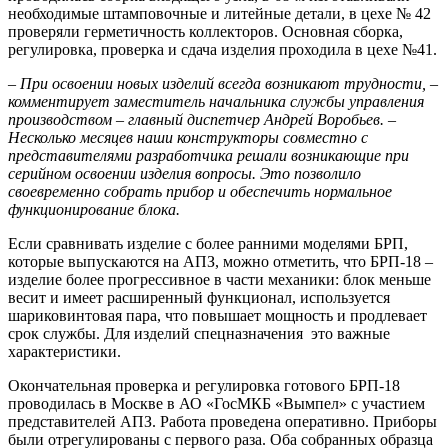
необходимые штамповочные и литейные детали, в цехе № 42
проверяли герметичность коллекторов. Основная сборка,
регулировка, проверка и сдача изделия проходила в цехе №41.
– При освоении новых изделий всегда возникают трудности, –
комментирует заместитель начальника службы управления
производством – главный диспетчер Андрей Воробьев. –
Несколько месяцев наши конструкторы совместно с
представителями разработчика решали возникающие при
серийном освоении изделия вопросы. Это позволило
своевременно собрать прибор и обеспечить нормальное
функционирование блока.
Если сравнивать изделие с более ранними моделями БРП,
которые выпускаются на АПЗ, можно отметить, что БРП-18 –
изделие более прогрессивное в части механики: блок меньше
весит и имеет расширенный функционал, используется
шариковинтовая пара, что повышает мощность и продлевает
срок службы. Для изделий спецназначения это важные
характеристики.
Окончательная проверка и регулировка готового БРП-18
проводилась в Москве в АО «ГосМКБ «Вымпел» с участием
представителей АПЗ. Работа проведена оперативно. Приборы
были отрегулированы с первого раза. Оба собранных образца