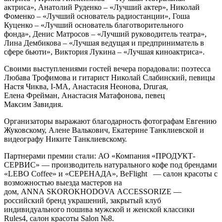
актриса», Анатолий Руденко – «Лучший актер», Николай
Фоменко – «Лучший основатель радиостанции», Гоша
Куценко – «Лучший основатель благотворительного
фонда», Денис Матросов – «Лучший руководитель театра»,
Лина Дембикова – «Лучшая ведущая и предприниматель в
сфере бьюти», Виктория Лукина – «Лучшая киноактриса».
Своими выступлениями гостей вечера порадовали: поэтесса
Любава Трофимова и гитарист Николай Слабинский, певицы
Настя Чиква, I-MA, Анастасия Неонова, Druгая,
Елена Фрейман, Анастасия Матафонова, певец
Максим Завидия.
Организаторы выражают благодарность фотографам Евгению
Жуковскому, Алене Валькович, Екатерине Танклиевской и
видеографу Никите Танклиевскому.
Партнерами премии стали: АО «Компания «ПРОДУКТ-
СЕРВИС» — производитель натурального кофе под брендами
«LEBO Coffee» и «СЕРЕНАДА», BeFlight — салон красоты с
возможностью выезда мастеров на
дом, ANNA SKOROKHODOVA ACCESSORIZE —
российский бренд украшений, закрытый клуб
индивидуального пошива мужской и женской классики
Rules4, салон красоты Salon №8.