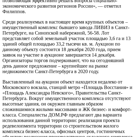
позволяющая эффективно решать вопросы социально-
экономического развития регионов России», — отметил
Филиппов.
Среди реализуемых в настоящее время крупных объектов –
имущественный комплекс бывшего завода ЛИВИЗ в Санкт-
Петербурге, на Синопской набережной, 56-58. Лот
представляет собой земельный участок площадью 3,6 га и 13
зданий общей площадью 33,2 тысячи кв. м. Аукцион по
данному объекту состоится 18 декабря 2020 года, прием
заявок на участие в аукционе завершается 14 декабря.
Организаторы торгов подчеркивают, что на сегодняшний
день данное предложение – крупнейшее на рынке
недвижимости Санкт-Петербурга в 2020 году.
Выставленный на аукцион объект находится недалеко от
Московского вокзала, станций метро «Площадь Восстания» и
«Площадь Александра Невского», Правительства Санкт-
Петербурга. Вокруг имущественного комплекса отсутствуют
высотные здания, он окружен главным образом
сложившимися жилыми массивами и ЖК бизнес- и комфорт-
класса. Специалисты ДОМ.РФ предлагают два варианта
использования данной территории: реализация проекта
редевелопмента территории со строительством жилого
комплекса бизнес-класса, офисных центров, гостиничных
объектов; реализация производственно-складского комплекса.