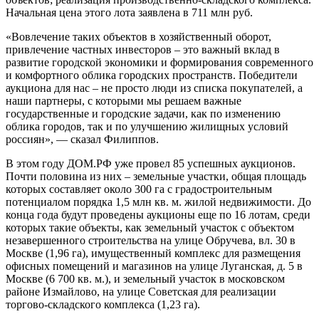
Начальная цена этого лота заявлена в 711 млн руб.
«Вовлечение таких объектов в хозяйственный оборот,
привлечение частных инвесторов – это важный вклад в
развитие городской экономики и формирования современного
и комфортного облика городских пространств. Победители
аукциона для нас – не просто люди из списка покупателей, а
наши партнеры, с которыми мы решаем важные
государственные и городские задачи, как по изменению
облика городов, так и по улучшению жилищных условий
россиян», — сказал Филиппов.
В этом году ДОМ.РФ уже провел 85 успешных аукционов.
Почти половина из них – земельные участки, общая площадь
которых составляет около 300 га с градостроительным
потенциалом порядка 1,5 млн кв. м. жилой недвижимости. До
конца года будут проведены аукционы еще по 16 лотам, среди
которых такие объекты, как земельный участок с объектом
незавершенного строительства на улице Обручева, вл. 30 в
Москве (1,96 га), имущественный комплекс для размещения
офисных помещений и магазинов на улице Луганская, д. 5 в
Москве (6 700 кв. м.), и земельный участок в московском
районе Измайлово, на улице Советская для реализации
торгово-складского комплекса (1,23 га).