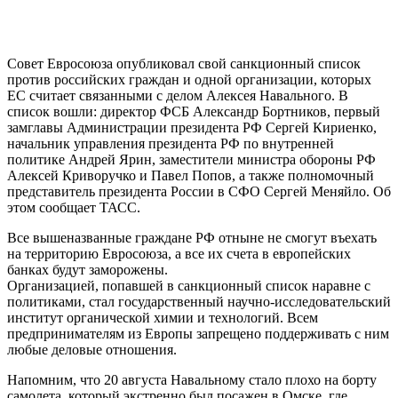
Совет Евросоюза опубликовал свой санкционный список
против российских граждан и одной организации, которых
ЕС считает связанными с делом Алексея Навального. В
список вошли: директор ФСБ Александр Бортников, первый
замглавы Администрации президента РФ Сергей Кириенко,
начальник управления президента РФ по внутренней
политике Андрей Ярин, заместители министра обороны РФ
Алексей Криворучко и Павел Попов, а также полномочный
представитель президента России в СФО Сергей Меняйло. Об
этом сообщает ТАСС.
Все вышеназванные граждане РФ отныне не смогут въехать
на территорию Евросоюза, а все их счета в европейских
банках будут заморожены.
Организацией, попавшей в санкционный список наравне с
политиками, стал государственный научно-исследовательский
институт органической химии и технологий. Всем
предпринимателям из Европы запрещено поддерживать с ним
любые деловые отношения.
Напомним, что 20 августа Навальному стало плохо на борту
самолета, который экстренно был посажен в Омске, где