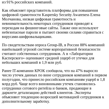
из 91% российских компаний.
Как объясняет представитель платформы для повышения
цифровой грамотности Kaspersky Security Awareness Елена
Молчанова, низкая цифровая грамотность и
невнимательность некоторых сотрудников приводят к
переходам на фишинговые сайты. Также они используют
небезопасные пароли и пытают своими силами справиться с
вирусами-шифровальщиками.
По свидетельствам опроса Group-IB, в России 88% компаний
наибольшей угрозой системе корпоративной безопасности
считают собственных сотрудников. А в «Лаборатории
Касперского» оценивают средний ущерб от утечки для
небольших компаний в 1,9 млн руб.
Ранее IT-компании КРОК сообщила, что на 47% выросло
число утечек данных по вине сотрудников компаний в первом
полугодии, что принесло российским компаниям ущерб в 1,8
млрд руб. Чаще всего виновниками утечек становились
сотрудники сотового ритейла и банков, продающие в
даркнете детализацию действий клиентов. Эксперты
объясняют тенденцию возросшей мотивацией сотрудников к
дополнительному заработку.