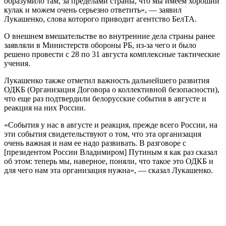
образумило там, за пределами страны, что мы имеем хороший
кулак и можем очень серьезно ответить», — заявил
Лукашенко, слова которого приводит агентство БелТА.
О внешнем вмешательстве во внутренние дела страны ранее
заявляли в Министерств обороны РБ, из-за чего и было
решено провести с 28 по 31 августа комплексные тактические
учения.
Лукашенко также отметил важность дальнейшего развития
ОДКБ (Организация Договора о коллективной безопасности),
что еще раз подтвердили белорусские события в августе и
реакция на них России.
«События у нас в августе и реакция, прежде всего России, на
эти события свидетельствуют о том, что эта организация
очень важная и нам ее надо развивать. В разговоре с
[президентом России Владимиром] Путиным я как раз сказал
об этом: теперь мы, наверное, поняли, что такое это ОДКБ и
для чего нам эта организация нужна», — сказал Лукашенко.