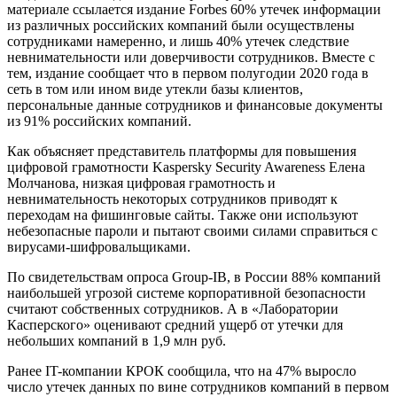
материале ссылается издание Forbes 60% утечек информации
из различных российских компаний были осуществлены
сотрудниками намеренно, и лишь 40% утечек следствие
невнимательности или доверчивости сотрудников. Вместе с
тем, издание сообщает что в первом полугодии 2020 года в
сеть в том или ином виде утекли базы клиентов,
персональные данные сотрудников и финансовые документы
из 91% российских компаний.
Как объясняет представитель платформы для повышения
цифровой грамотности Kaspersky Security Awareness Елена
Молчанова, низкая цифровая грамотность и
невнимательность некоторых сотрудников приводят к
переходам на фишинговые сайты. Также они используют
небезопасные пароли и пытают своими силами справиться с
вирусами-шифровальщиками.
По свидетельствам опроса Group-IB, в России 88% компаний
наибольшей угрозой системе корпоративной безопасности
считают собственных сотрудников. А в «Лаборатории
Касперского» оценивают средний ущерб от утечки для
небольших компаний в 1,9 млн руб.
Ранее IT-компании КРОК сообщила, что на 47% выросло
число утечек данных по вине сотрудников компаний в первом