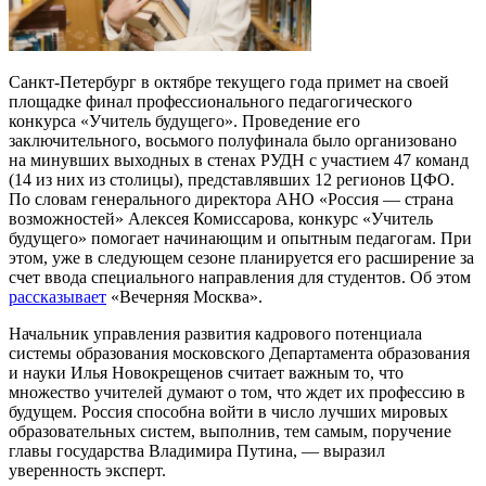
Санкт-Петербург в октябре текущего года примет на своей
площадке финал профессионального педагогического
конкурса «Учитель будущего». Проведение его
заключительного, восьмого полуфинала было организовано
на минувших выходных в стенах РУДН с участием 47 команд
(14 из них из столицы), представлявших 12 регионов ЦФО.
По словам генерального директора АНО «Россия — страна
возможностей» Алексея Комиссарова, конкурс «Учитель
будущего» помогает начинающим и опытным педагогам. При
этом, уже в следующем сезоне планируется его расширение за
счет ввода специального направления для студентов. Об этом
рассказывает
«Вечерняя Москва».
Начальник управления развития кадрового потенциала
системы образования московского Департамента образования
и науки Илья Новокрещенов считает важным то, что
множество учителей думают о том, что ждет их профессию в
будущем. Россия способна войти в число лучших мировых
образовательных систем, выполнив, тем самым, поручение
главы государства Владимира Путина, — выразил
уверенность эксперт.