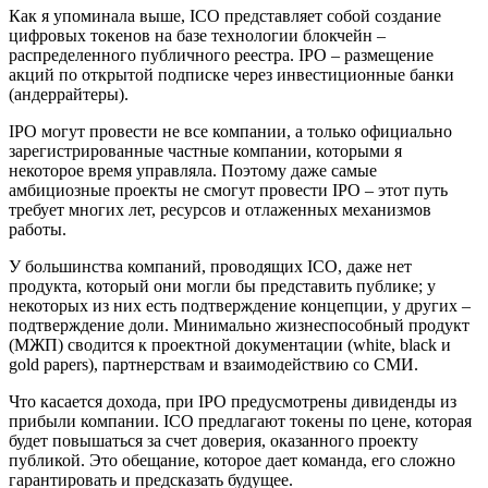
Как я упоминала выше, ICO представляет собой создание
цифровых токенов на базе технологии блокчейн –
распределенного публичного реестра. IPO – размещение
акций по открытой подписке через инвестиционные банки
(андеррайтеры).
IPO могут провести не все компании, а только официально
зарегистрированные частные компании, которыми я
некоторое время управляла. Поэтому даже самые
амбициозные проекты не смогут провести IPO – этот путь
требует многих лет, ресурсов и отлаженных механизмов
работы.
У большинства компаний, проводящих ICO, даже нет
продукта, который они могли бы представить публике; у
некоторых из них есть подтверждение концепции, у других –
подтверждение доли. Минимально жизнеспособный продукт
(МЖП) сводится к проектной документации (white, black и
gold papers), партнерствам и взаимодействию со СМИ.
Что касается дохода, при IPO предусмотрены дивиденды из
прибыли компании. ICO предлагают токены по цене, которая
будет повышаться за счет доверия, оказанного проекту
публикой. Это обещание, которое дает команда, его сложно
гарантировать и предсказать будущее.