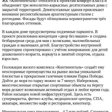
ЖК «Континенталь» относится к проектам комфорт-класса и
объединяет три монолитно-каркасных десятиэтажных дома с
закрытой территорией. Девятиэтажные здания привлекают
внимание респектабельным архитектурным стилем с
ротондами. Фасады будут облицованы керамогранитом трёх
благородных оттенков.
В каждом доме предусмотрены подземные паркинги. В
проекте реализована концепция «двор без машин» и создана
безбарьерная среда для мам с колясками, маломобильных
граждан и маленьких детей. Благоустройство внутренней
территории спроектировано с учётом зонирования: для детей
дошкольного возраста, воркаута и занятий спортом, отдыха
взрослых.
Геолокация жилого комплекса «Континенталь» создаёт ему
неоспоримые преимущества на рынке жилья уникальной
близостью к прекрасным галечным пляжам Парка Победы.
Дойти до моря по парку можно за 7 минут. Набережная,
многочисленные открытые спортивные объекты на берегу
моря делают возможным активный отдых в любое время года.
Район насыщен новой инфраструктурой. Здесь есть
супермаркеты, фитнес-клубы, медицинские центры, СПА,
аквапарк, множество кафе и ресторанов, кинотеатр.
Минимальная цена предложения – 4,7 млн рублей. Стоимость